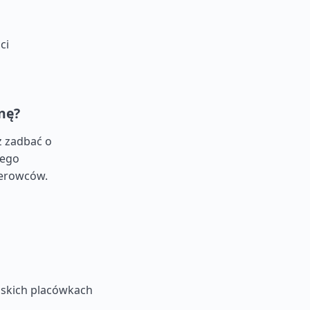
ci
nę?
z zadbać o
wego
ierowców.
ńskich placówkach