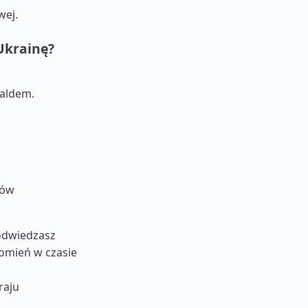
wej.
Ukrainę?
saldem.
ków
 odwiedzasz
domień w czasie
raju