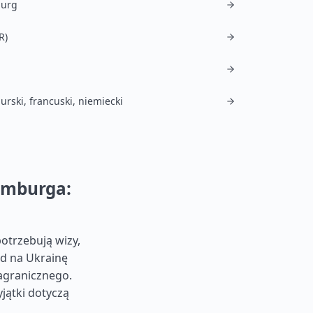
urg
R)
rski, francuski, niemiecki
emburga:
otrzebują wizy,
zd na Ukrainę
agranicznego.
jątki dotyczą