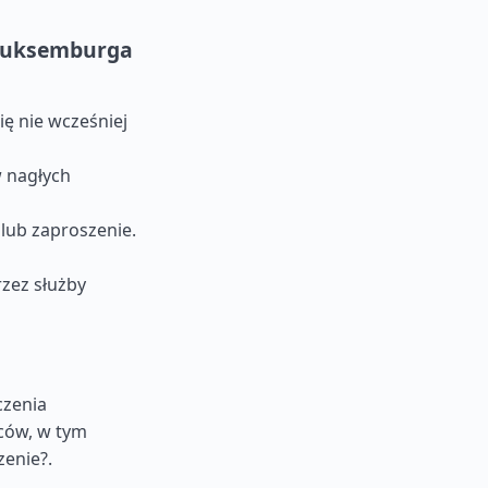
 Luksemburga
ę nie wcześniej
 nagłych
 lub zaproszenie.
rzez służby
czenia
ców, w tym
enie?.