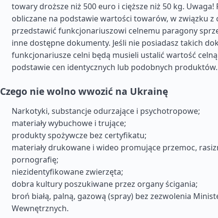
towary droższe niż 500 euro i cięższe niż 50 kg. Uwaga! 
obliczane na podstawie wartości towarów, w związku z 
przedstawić funkcjonariuszowi celnemu paragony sprzed
inne dostępne dokumenty. Jeśli nie posiadasz takich d
funkcjonariusze celni będą musieli ustalić wartość cel
podstawie cen identycznych lub podobnych produktów.
Czego nie wolno wwozić na Ukrainę
Narkotyki, substancje odurzające i psychotropowe;
materiały wybuchowe i trujące;
produkty spożywcze bez certyfikatu;
materiały drukowane i wideo promujące przemoc, rasiz
pornografię;
niezidentyfikowane zwierzęta;
dobra kultury poszukiwane przez organy ścigania;
broń białą, palną, gazową (spray) bez zezwolenia Minis
Wewnętrznych.