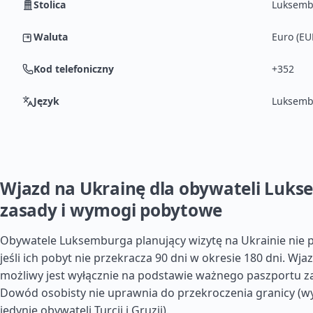
Stolica
Luksemb
Waluta
Euro (EU
Kod telefoniczny
+352
Język
Luksembu
Wjazd na Ukrainę dla obywateli Luks
zasady i wymogi pobytowe
Obywatele Luksemburga planujący wizytę na Ukrainie nie p
jeśli ich pobyt nie przekracza 90 dni w okresie 180 dni. Wja
możliwy jest wyłącznie na podstawie ważnego paszportu z
Dowód osobisty nie uprawnia do przekroczenia granicy (wy
jedynie obywateli Turcji i Gruzji).