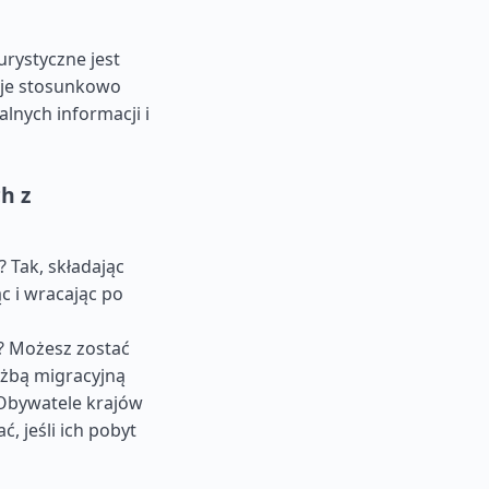
rystyczne jest
aje stosunkowo
lnych informacji i
h z
 Tak, składając
c i wracając po
u? Możesz zostać
użbą migracyjną
 Obywatele krajów
 jeśli ich pobyt