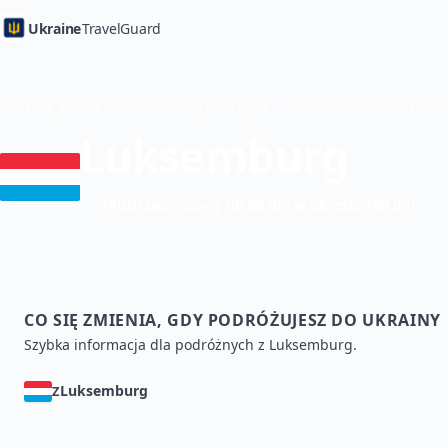
Ukraine
TravelGuard
Strona główna
Przewodniki po krajach
Luksemburg
Ruch bezwizowy do 90 dni w okresie 180 dni
CO SIĘ ZMIENIA, GDY PODRÓŻUJESZ DO UKRAINY
Szybka informacja dla podróżnych z Luksemburg.
Luksemburg
Z