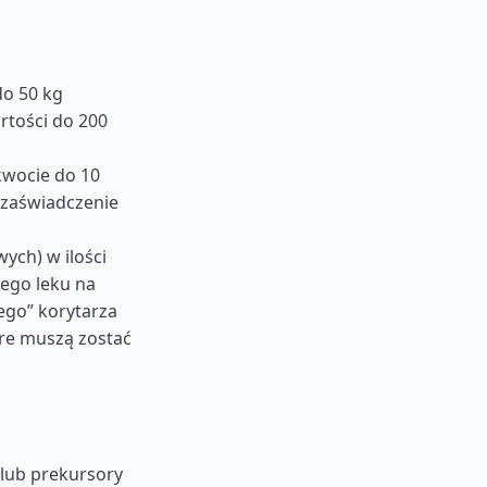
do 50 kg
rtości do 200
kwocie do 10
ć zaświadczenie
ych) w ilości
dego leku na
ego” korytarza
re muszą zostać
 lub prekursory