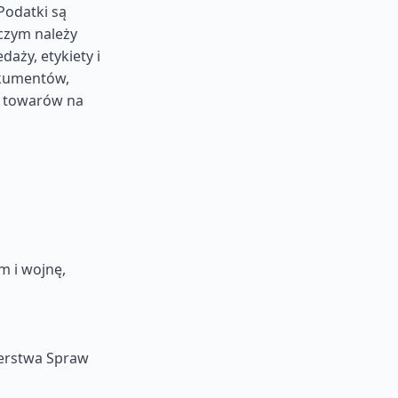
Podatki są
czym należy
aży, etykiety i
okumentów,
ną towarów na
m i wojnę,
terstwa Spraw