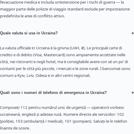
l’evacuazione medica e includa un’estensione per i rischi di guerra — la
maggior parte delle polizze di viaggio standard esclude per impostazione
predefinita le aree di conflitto attivo.
+
Quale valuta si usa in Ucraina?
La valuta ufficiale in Ucraina è la grivna (UAH, ₴). Le principali carte di
credito e di debito (Visa, Mastercard) sono ampiamente accettate nelle
città, nei ristoranti e negli hotel, ma è consigliabile avere con sé un po’ di
contanti per le città più piccole, i mercati e le zone rurali. I bancomat sono
comuni a Kyiv, Lviv, Odesa e in altri centri regionali.
+
Quali sono i numeri di telefono di emergenza in Ucraina?
Composeți 112 pentru numărul unic de urgență — operatorii vorbesc
ucraineană, engleză și adesea rusă. Numere directe ale serviciilor: 102
(poliție), 103 (ambulanță / medical), 101 (pompieri). Salvați-le în telefon
înainte de sosire.