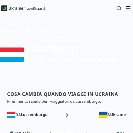
Ukraine
TravelGuard
Home
Guide per Paese
Viaggiare in Ucraina da Lussemburgo — Guida di viaggio
Lussemburgo
Senza visto fino a 90 giorni entro 180 giorni
COSA CAMBIA QUANDO VIAGGI IN UCRAINA
Riferimento rapido per i viaggiatori da Lussemburgo.
Lussemburgo
Ukraine
DA
A