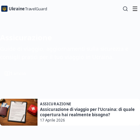
Ukraine
TravelGuard
Assicurazione
Guide di viaggio, aggiornamenti sulla sicurezza e
consigli pratici per il tuo viaggio in Ucraina.
1
articoli
ASSICURAZIONE
Assicurazione di viaggio per l’Ucraina: di quale
copertura hai realmente bisogno?
17 Aprile 2026