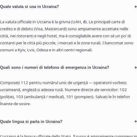
+
Quale valuta si usa in Ucraina?
La valuta ufficiale in Ucraina è la grivna (UAH, ₴). Le principali carte di
credito e di debito (Visa, Mastercard) sono ampiamente accettate nelle
città, nei ristoranti e negli hotel, ma è consigliabile avere con sé un po’ di
contanti per le città più piccole, i mercati e le zone rurali. I bancomat sono
comuni a Kyiv, Lviv, Odesa e in altri centri regionali.
+
Quali sono i numeri di telefono di emergenza in Ucraina?
Composeți 112 pentru numărul unic de urgență — operatorii vorbesc
ucraineană, engleză și adesea rusă. Numere directe ale serviciilor: 102
(poliție), 103 (ambulanță / medical), 101 (pompieri). Salvați-le în telefon
înainte de sosire.
+
Quale lingua si parla in Ucraina?
L’ucraino è la lingua ufficiale dello Stato. Il russo è ampiamente compreso in