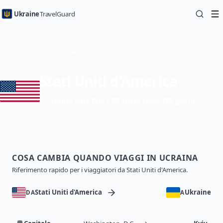
Ukraine
TravelGuard
Home
Guide per Paese
Viaggiare in Ucraina da Stati Uniti d’America — Guida di viaggio
Stati Uniti d'America
Senza visto fino a 90 giorni entro 180 giorni
COSA CAMBIA QUANDO VIAGGI IN UCRAINA
Riferimento rapido per i viaggiatori da Stati Uniti d'America.
Stati Uniti d'America
Ukraine
DA
A