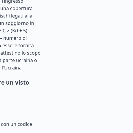
 l’ingresso
 una copertura
schi legati alla
 un soggiorno in
0) × (Kd + 5)
 – numero di
ò essere fornita
 attestino lo scopo
a parte ucraina o
 l’Ucraina
re un visto
F con un codice