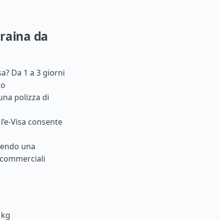
craina da
sa? Da 1 a 3 giorni
to
una polizza di
 l’e-Visa consente
nendo una
 commerciali
 kg