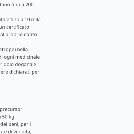
stano fino a 200
tale fino a 10 mila
un certificato
dal proprio conto
otrope) nella
 di ogni medicinale
rridoio doganale
ere dichiarati per
 precursori
 50 kg.
dei beni, per i
ute di vendita,