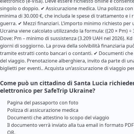
elettronico (e-Visa). Deve essere richiesto online e consente
singolo o doppio. ✔ Assicurazione medica. Una polizza con
minima di 30.000 €, che includa le spese di trattamento e i ri
guerra. ✔ Mezzi finanziari. L’importo minimo richiesto per
Ucraina viene calcolato utilizzando la formula: ((20 × Pm) ÷ 3
Dove: Pm – minimo di sussistenza (3.209 UAH nel 2026). Kd
giorni di soggiorno. La prova della solvibilità finanziaria pu
tramite estratti conto bancari o contanti. ✔ Documenti che
del viaggio. Prenotazione alberghiera, invito da parte di un
biglietti per eventi..
Acquista un’assicurazione di viaggio per
Come può un cittadino di Santa Lucia richiede
elettronico per SafeTrip Ukraine?
Pagina del passaporto con foto
Polizza di assicurazione medica
Documenti che attestino lo scopo del viaggio
Il documento verrà inviato alla tua email in formato PD
QR.