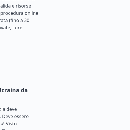
alida e risorse
e procedura online
ata (fino a 30
rivate, cure
 Ucraina da
cia deve
. Deve essere
 ✔ Visto