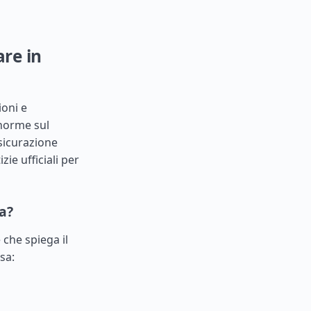
are in
ioni e
 norme sul
ssicurazione
zie ufficiali per
ta?
e che spiega il
sa: