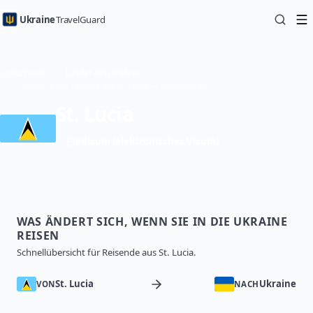
Ukraine
TravelGuard
Startseite
Länder-Reiseführer
Reisen in die Ukraine aus St. Lucia — Reiseführer
St. Lucia
eVisum (elektronisches Visum)
WAS ÄNDERT SICH, WENN SIE IN DIE UKRAINE
REISEN
Schnellübersicht für Reisende aus St. Lucia.
St. Lucia
Ukraine
VON
NACH