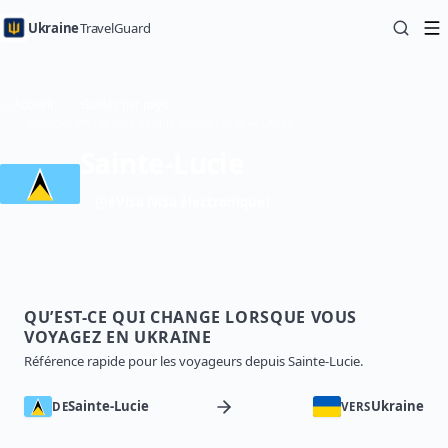
Ukraine
TravelGuard
Accueil
Guides par pays
Voyager en Ukraine depuis Sainte-Lucie — Guide de voyage
Sainte-Lucie
eVisa (visa électronique)
QU’EST-CE QUI CHANGE LORSQUE VOUS
VOYAGEZ EN UKRAINE
Référence rapide pour les voyageurs depuis Sainte-Lucie.
Sainte-Lucie
Ukraine
DE
VERS