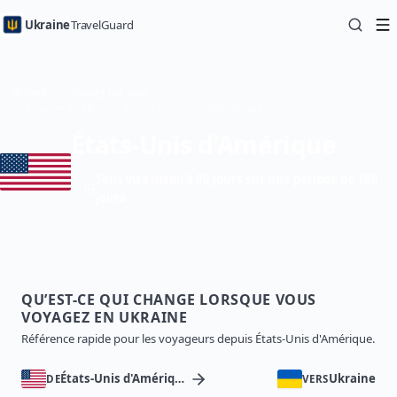
Ukraine
TravelGuard
Accueil
Guides par pays
Voyager en Ukraine depuis États-Unis d’Amérique — Guide de voyage
États-Unis d'Amérique
Sans visa jusqu’à 90 jours sur une période de 180
jours
QU’EST-CE QUI CHANGE LORSQUE VOUS
VOYAGEZ EN UKRAINE
Référence rapide pour les voyageurs depuis États-Unis d'Amérique.
États-Unis d'Amérique
Ukraine
DE
VERS