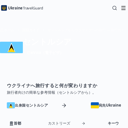
Ukraine
TravelGuard
ホーム
国別ガイド
セントルシアからウクライナへの旅行 — 旅行ガイド
セントルシア
eVisa（電子ビザ）
ウクライナへ旅行すると何が変わりますか
旅行者向けの簡単な参考情報（セントルシアから）。
セントルシア
Ukraine
出身国
宛先
首都
カストリーズ
キーウ