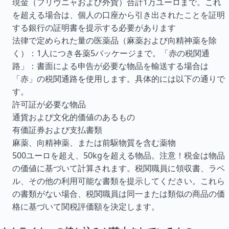
現金（フリヴニャおよび外貨）合計1万ユーロまで。これ
を超える場合は、個人の口座から引き出されたことを証明
する銀行の証明書を提示する必要があります
法律で定められた量の医薬品（麻薬および向精神薬を除
く）：1人につき各薬5パッケージまで。「赤の税関通
路」：書面による申告が必要な物品を輸送する場合は
「赤」の税関通路を使用します。具体的には以下の通りで
す。
許可証が必要な物品
通貨および文化的価値のあるもの
有価証券および支払書類
麻薬、向精神薬、または前駆物質を含む薬物
500ユーロを超え、50kgを超える物品。注意！税金は物品
の価値に基づいて計算されます。税関職員に領収書、ラベ
ル、その他の利用可能な書類を提示してください。これら
の書類がない場合、税関職員は同一または類似の商品の価
格に基づいて関税評価額を決定します。