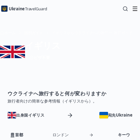
Ukraine
TravelGuard
ホーム
国別ガイド
イギリスからウクライナへの旅行 — 旅行ガイド
イギリス
ビザ不要
ウクライナへ旅行すると何が変わりますか
旅行者向けの簡単な参考情報（イギリスから）。
イギリス
Ukraine
出身国
宛先
首都
ロンドン
キーウ