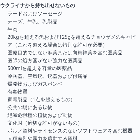
ウクライナから持ち出せないもの
ラードおよびソーセージ
チーズ、牛乳、乳製品
生肉
20kgを超える魚および125gを超えるチョウザメのキャビ
ア（これを超える場合は特別な許可が必要）
医療目的ではない麻薬または向精神薬を含む医薬品
医師の処方箋がない強力な医薬品
500mlを超える容量の医薬品
冷兵器、空気銃、銃器および付属品
爆発物およびガスボンベ
有毒物質
家電製品（1点を超えるもの）
公共の場にある鉱物
絶滅危惧種の植物および動物
文化財（適切な許可がないもの）
ポルノ資料やライセンスのないソフトウェアを含む機器
人種差別や暴力を扇動する資料