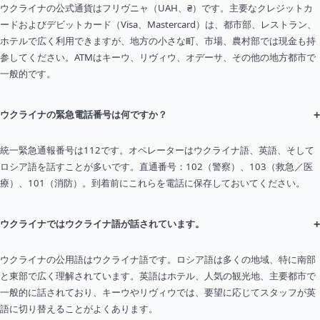
ウクライナの公式通貨はフリヴニャ（UAH、₴）です。主要なクレジットカ
ードおよびデビットカード（Visa、Mastercard）は、都市部、レストラン、
ホテルで広く利用できますが、地方の小さな町、市場、農村部では現金も持
参してください。ATMはキーウ、リヴィウ、オデーサ、その他の地方都市で
一般的です。
+
ウクライナの緊急電話番号は何ですか？
統一緊急通報番号は112です。オペレーターはウクライナ語、英語、そして
ロシア語を話すことが多いです。直通番号：102（警察）、103（救急／医
療）、101（消防）。到着前にこれらを電話に保存しておいてください。
+
ウクライナではウクライナ語が話されています。
ウクライナの公用語はウクライナ語です。ロシア語は多くの地域、特に南部
と東部で広く理解されています。英語はホテル、人気の観光地、主要都市で
一般的に話されており、キーウやリヴィウでは、要望に応じてスタッフが英
語に切り替えることがよくあります。