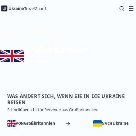
Ukraine
TravelGuard
Startseite
Länder-Reiseführer
Reisen in die Ukraine aus Großbritannien — Reiseführer
Großbritannien
Visafrei
WAS ÄNDERT SICH, WENN SIE IN DIE UKRAINE
REISEN
Schnellübersicht für Reisende aus Großbritannien.
Großbritannien
Ukraine
VON
NACH