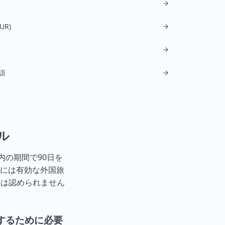
UR)
語
ル
内の期間で90日を
には有効な外国旅
利は認められません
するために必要