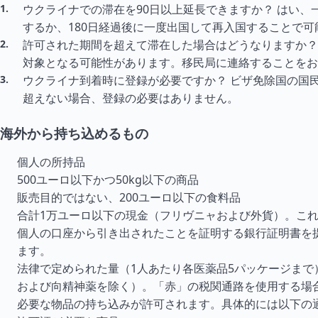
ウクライナでの滞在を90日以上延長できますか？ はい、
するか、180日経過後に一度出国して再入国することで可
許可された期間を超えて滞在した場合はどうなりますか？
対象となる可能性があります。移民局に連絡することをお
ウクライナ到着時に登録が必要ですか？ ビザ免除国の国民
超えない場合、登録の必要はありません。
海外から持ち込めるもの
個人の所持品
500ユーロ以下かつ50kg以下の商品
販売目的ではない、200ユーロ以下の食料品
合計1万ユーロ以下の現金（フリヴニャおよび外貨）。こ
個人の口座から引き出されたことを証明する銀行証明書を
ます。
法律で定められた量（1人あたり各医薬品5パッケージまで
および向精神薬を除く）。「赤」の税関通路を使用する場
必要な物品の持ち込みが許可されます。具体的には以下の