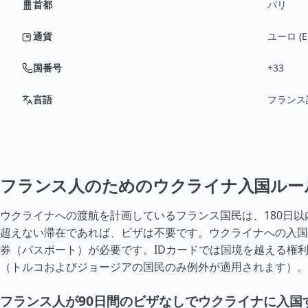
首都
パリ
通貨
ユーロ (E
国番号
+33
言語
フランス
フランス人のためのウクライナ入国ルー
ウクライナへの渡航を計画しているフランス国民は、180日以
超えない滞在であれば、ビザは不要です。ウクライナへの入国
券（パスポート）が必要です。IDカードでは国境を越える権
（
トルコ
および
ジョージア
の国民のみ例外が適用されます）。
フランス人が90日間のビザなしでウクライナに入国