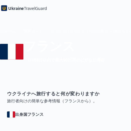
Ukraine
TravelGuard
ホーム
国別ガイド
フランスからウクライナへの旅行 — 旅行ガイ
フランス
180日以内で最大90日間のビザなし滞在
ウクライナへ旅行すると何が変わりますか
旅行者向けの簡単な参考情報（フランスから）。
フランス
出身国