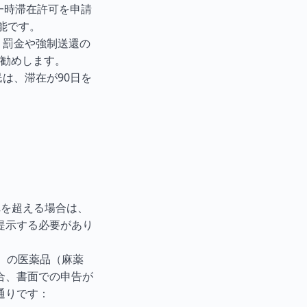
一時滞在許可を申請
能です。
 罰金や強制送還の
勧めします。
は、滞在が90日を
れを超える場合は、
提示する必要があり
）の医薬品（麻薬
合、書面での申告が
通りです：