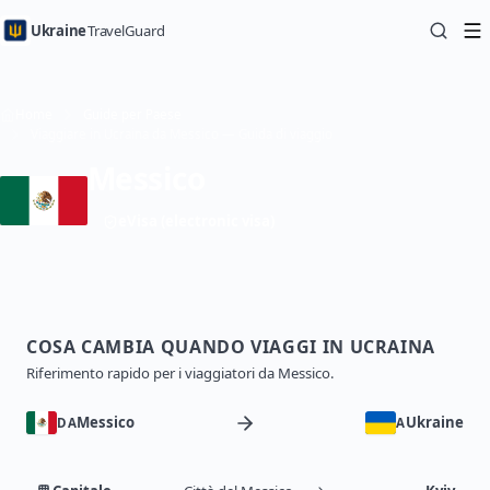
Ukraine
TravelGuard
Home
Guide per Paese
Viaggiare in Ucraina da Messico — Guida di viaggio
Messico
eVisa (electronic visa)
COSA CAMBIA QUANDO VIAGGI IN UCRAINA
Riferimento rapido per i viaggiatori da Messico.
Messico
Ukraine
DA
A