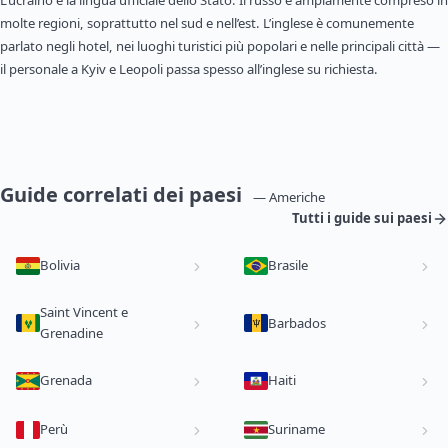
L’ucraino è la lingua ufficiale dello Stato. Il russo è ampiamente compreso in
molte regioni, soprattutto nel sud e nell’est. L’inglese è comunemente
parlato negli hotel, nei luoghi turistici più popolari e nelle principali città —
il personale a Kyiv e Leopoli passa spesso all’inglese su richiesta.
Guide correlati dei paesi
— Americhe
Tutti i guide sui paesi
Bolivia
Brasile
Saint Vincent e
Barbados
Grenadine
Grenada
Haiti
Perù
Suriname