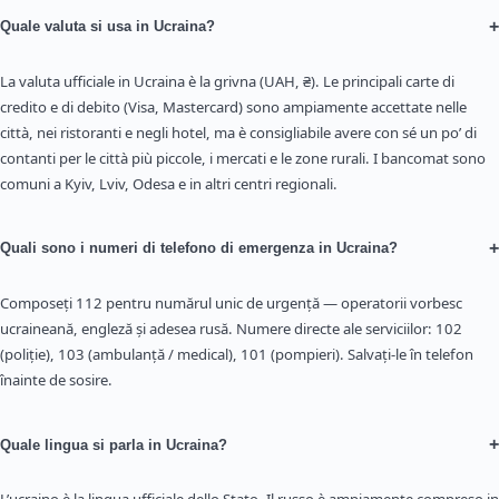
+
Quale valuta si usa in Ucraina?
La valuta ufficiale in Ucraina è la grivna (UAH, ₴). Le principali carte di
credito e di debito (Visa, Mastercard) sono ampiamente accettate nelle
città, nei ristoranti e negli hotel, ma è consigliabile avere con sé un po’ di
contanti per le città più piccole, i mercati e le zone rurali. I bancomat sono
comuni a Kyiv, Lviv, Odesa e in altri centri regionali.
+
Quali sono i numeri di telefono di emergenza in Ucraina?
Composeți 112 pentru numărul unic de urgență — operatorii vorbesc
ucraineană, engleză și adesea rusă. Numere directe ale serviciilor: 102
(poliție), 103 (ambulanță / medical), 101 (pompieri). Salvați-le în telefon
înainte de sosire.
+
Quale lingua si parla in Ucraina?