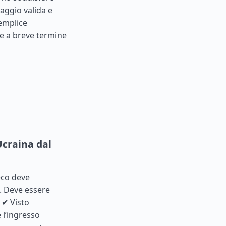
iaggio valida e
semplice
te a breve termine
 Ucraina dal
eco deve
. Deve essere
 ✔ Visto
 l’ingresso