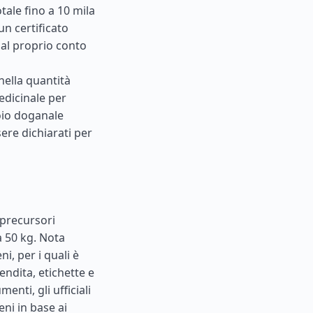
tale fino a 10 mila
un certificato
dal proprio conto
nella quantità
edicinale per
oio doganale
ere dichiarati per
 precursori
a 50 kg. Nota
i, per i quali è
endita, etichette e
enti, gli ufficiali
ni in base ai