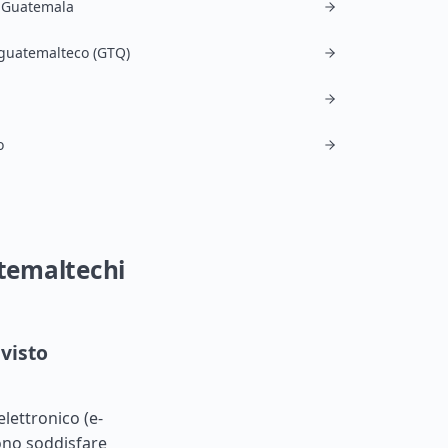
l Guatemala
guatemalteco (GTQ)
o
atemaltechi
visto
elettronico (e-
vono soddisfare