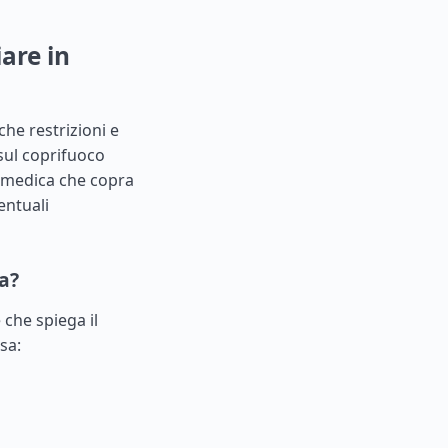
are in
iche restrizioni e
sul coprifuoco
e medica che copra
ventuali
ta?
e che spiega il
sa: