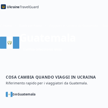
Ukraine
TravelGuard
Home
Guide per Paese
Guatemala
eVisa (electronic visa)
COSA CAMBIA QUANDO VIAGGI IN UCRAINA
Riferimento rapido per i viaggiatori da Guatemala.
Guatemala
DA