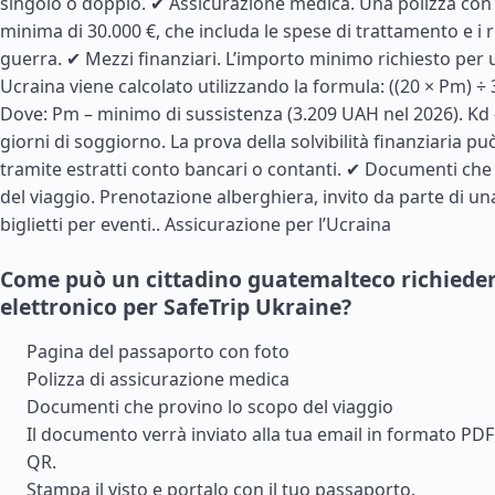
singolo o doppio. ✔ Assicurazione medica. Una polizza con
minima di 30.000 €, che includa le spese di trattamento e i ri
guerra. ✔ Mezzi finanziari. L’importo minimo richiesto per
Ucraina viene calcolato utilizzando la formula: ((20 × Pm) ÷ 3
Dove: Pm – minimo di sussistenza (3.209 UAH nel 2026). Kd
giorni di soggiorno. La prova della solvibilità finanziaria pu
tramite estratti conto bancari o contanti. ✔ Documenti che
del viaggio. Prenotazione alberghiera, invito da parte di un
biglietti per eventi..
Assicurazione per l’Ucraina
Come può un cittadino guatemalteco richieder
elettronico per SafeTrip Ukraine?
Pagina del passaporto con foto
Polizza di assicurazione medica
Documenti che provino lo scopo del viaggio
Il documento verrà inviato alla tua email in formato PD
QR.
Stampa il visto e portalo con il tuo passaporto.