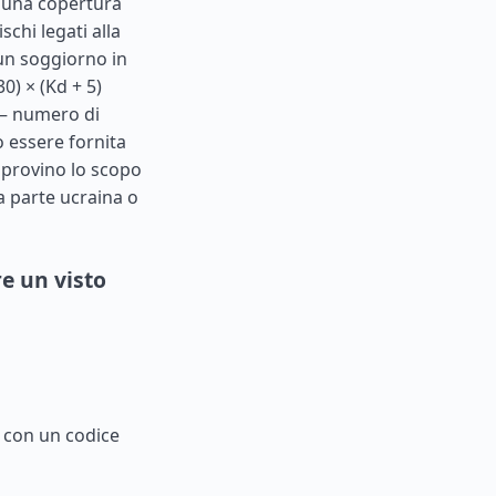
 una copertura
schi legati alla
 un soggiorno in
0) × (Kd + 5)
 – numero di
ò essere fornita
 provino lo scopo
a parte ucraina o
e un visto
F con un codice