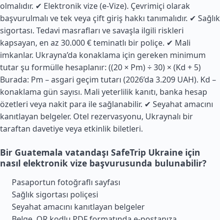
olmalıdır. ✔ Elektronik vize (e-Vize). Çevrimiçi olarak
başvurulmalı ve tek veya çift giriş hakkı tanımalıdır. ✔ Sağlık
sigortası. Tedavi masrafları ve savaşla ilgili riskleri
kapsayan, en az 30.000 € teminatlı bir poliçe. ✔
Mali
imkanlar. Ukrayna’da konaklama için gereken minimum
tutar şu formülle hesaplanır: ((20 × Pm) ÷ 30) × (Kd + 5)
Burada: Pm – asgari geçim tutarı (2026’da 3.209 UAH). Kd –
konaklama gün sayısı. Mali yeterlilik kanıtı, banka hesap
özetleri veya nakit para ile sağlanabilir. ✔ Seyahat amacını
kanıtlayan belgeler. Otel rezervasyonu, Ukraynalı bir
taraftan davetiye veya etkinlik biletleri.
Bir Guatemala vatandaşı SafeTrip Ukraine için
nasıl elektronik vize başvurusunda bulunabilir?
Pasaportun fotoğraflı sayfası
Sağlık sigortası poliçesi
Seyahat amacını kanıtlayan belgeler
Belge, QR kodlu PDF formatında e-postanıza