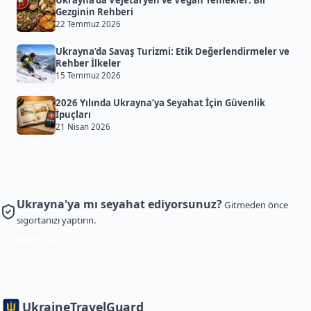
Ukrayna’da Vejetaryen ve Vegan Yemekler: Bir
Gezginin Rehberi
22 Temmuz 2026
Ukrayna’da Savaş Turizmi: Etik Değerlendirmeler ve
Rehber İlkeler
15 Temmuz 2026
2026 Yılında Ukrayna’ya Seyahat İçin Güvenlik
İpuçları
21 Nisan 2026
Ukrayna'ya mı seyahat ediyorsunuz?
Gitmeden önce
sigortanızı yaptırın.
Sigorta Al
Ukraine
TravelGuard