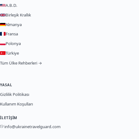
A.B.D.
Birleşik Krallık
Almanya
Fransa
Polonya
Türkiye
Tüm Ülke Rehberleri →
YASAL
Gizlilik Politikası
Kullanım Koşulları
İLETIŞIM
info@ukrainetravelguard.com