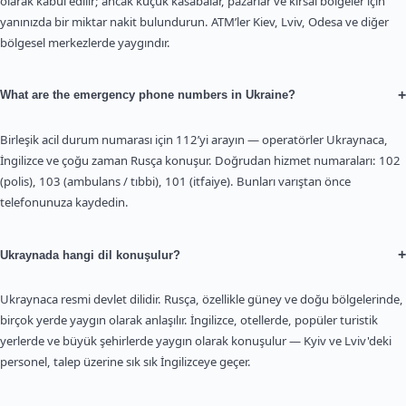
olarak kabul edilir; ancak küçük kasabalar, pazarlar ve kırsal bölgeler için
yanınızda bir miktar nakit bulundurun. ATM’ler Kiev, Lviv, Odesa ve diğer
bölgesel merkezlerde yaygındır.
+
What are the emergency phone numbers in Ukraine?
Birleşik acil durum numarası için 112’yi arayın — operatörler Ukraynaca,
İngilizce ve çoğu zaman Rusça konuşur. Doğrudan hizmet numaraları: 102
(polis), 103 (ambulans / tıbbi), 101 (itfaiye). Bunları varıştan önce
telefonunuza kaydedin.
+
Ukraynada hangi dil konuşulur?
Ukraynaca resmi devlet dilidir. Rusça, özellikle güney ve doğu bölgelerinde,
birçok yerde yaygın olarak anlaşılır. İngilizce, otellerde, popüler turistik
yerlerde ve büyük şehirlerde yaygın olarak konuşulur — Kyiv ve Lviv'deki
personel, talep üzerine sık sık İngilizceye geçer.