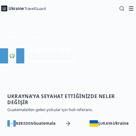
Ukraine
TravelGuard
Anasayfa
Ülke Rehberleri
Guatemala üzerinden Ukrayna’ya seyahat — Seyahat Rehberi
Guatemala
eVisa (elektronik vize)
UKRAYNA’YA SEYAHAT ETTIĞINIZDE NELER
DEĞIŞIR
Guatemala’den gelen yolcular için hızlı referans.
Guatemala
Ukraine
NEREDEN
ŞURAYA