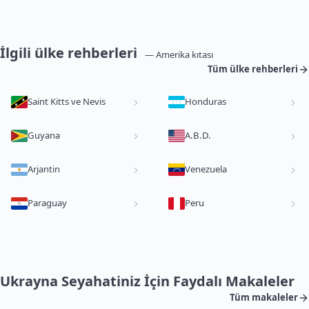
İlgili ülke rehberleri
— Amerika kıtası
Tüm ülke rehberleri
Saint Kitts ve Nevis
Honduras
Guyana
A.B.D.
Arjantin
Venezuela
Paraguay
Peru
Ukrayna Seyahatiniz İçin Faydalı Makaleler
Tüm makaleler