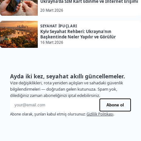
Ukrayna’da SIM Kart Edinme ve İnternet Erişimi
20 Mart 2026
SEYAHAT İPUÇLARI
Kyiv Seyahat Rehberi: Ukrayna’nın
Başkentinde Neler Yapılır ve Görülür
16 Mart 2026
Ayda iki kez, seyahat akıllı güncellemeler.
Vize değişiklikleri, rota yeniden açılışları ve sahadaki güvenlik
bilgilendirmeleri — doğrudan gelen kutunuza. Spam yok,
dilediğiniz zaman aboneliğinizi iptal edebilirsiniz.
E-posta adresi
Abone ol
Abone olarak, şunları kabul etmiş olursunuz:
Gizlilik Politikası
.