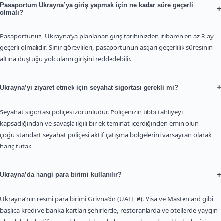
Pasaportum Ukrayna’ya giriş yapmak için ne kadar süre geçerli
+
olmalı?
Pasaportunuz, Ukrayna’ya planlanan giriş tarihinizden itibaren en az 3 ay
geçerli olmalıdır. Sınır görevlileri, pasaportunun asgari geçerlilik süresinin
altına düştüğü yolcuların girişini reddedebilir.
+
Ukrayna’yı ziyaret etmek için seyahat sigortası gerekli mi?
Seyahat sigortası poliçesi zorunludur. Poliçenizin tıbbi tahliyeyi
kapsadığından ve savaşla ilgili bir ek teminat içerdiğinden emin olun —
çoğu standart seyahat poliçesi aktif çatışma bölgelerini varsayılan olarak
hariç tutar.
+
Ukrayna’da hangi para birimi kullanılır?
Ukrayna’nın resmi para birimi Grivna’dır (UAH, ₴). Visa ve Mastercard gibi
başlıca kredi ve banka kartları şehirlerde, restoranlarda ve otellerde yaygın