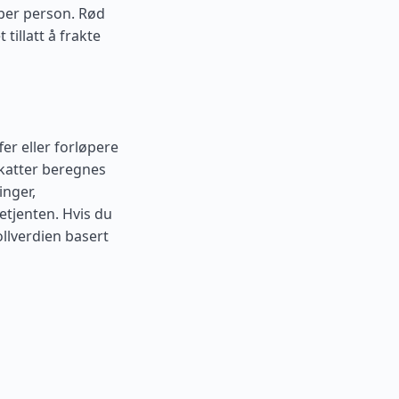
 per person. Rød
tillatt å frakte
er eller forløpere
Skatter beregnes
inger,
etjenten. Hvis du
ollverdien basert