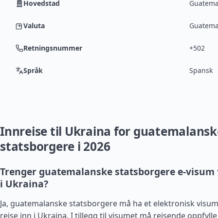
Hovedstad
Guatema
Valuta
Guatemal
Retningsnummer
+502
Språk
Spansk
Innreise til Ukraina for guatemalansk
statsborgere i 2026
Trenger guatemalanske statsborgere e-visum f
i Ukraina?
Ja, guatemalanske statsborgere må ha et elektronisk visum 
reise inn i Ukraina. I tillegg til visumet må reisende oppfylle