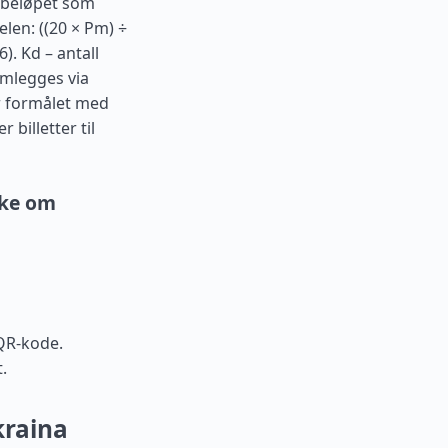
sbeløpet som
len: ((20 × Pm) ÷
). Kd – antall
emlegges via
r formålet med
 billetter til
øke om
QR-kode.
.
kraina