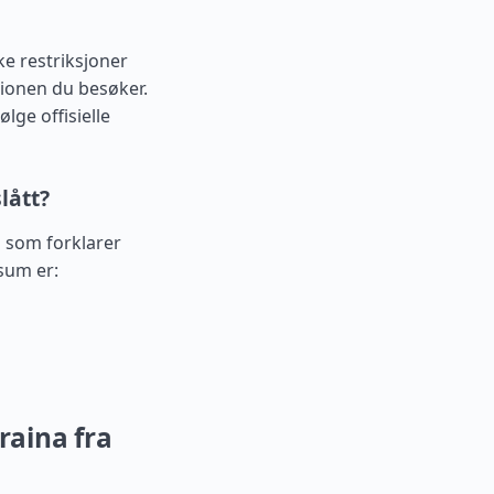
ke restriksjoner
gionen du besøker.
lge offisielle
lått?
el som forklarer
isum er:
raina fra