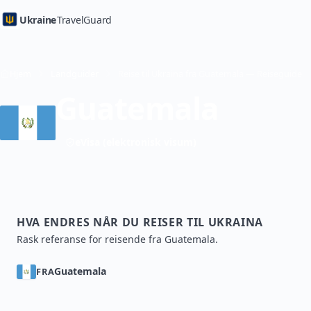
Ukraine
TravelGuard
Hjem
Landguider
Reise til Ukraina fra Guatemala — Reiseguide
Guatemala
eVisa (elektronisk visum)
HVA ENDRES NÅR DU REISER TIL UKRAINA
Rask referanse for reisende fra Guatemala.
Guatemala
FRA