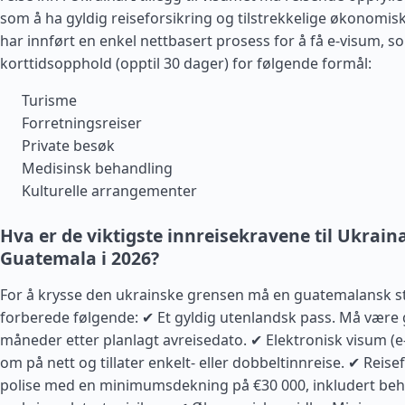
som å ha gyldig reiseforsikring og tilstrekkelige økonomisk
har innført en enkel nettbasert prosess for å få e-visum, so
korttidsopphold (opptil 30 dager) for følgende formål:
Turisme
Forretningsreiser
Private besøk
Medisinsk behandling
Kulturelle arrangementer
Hva er de viktigste innreisekravene til Ukraina
Guatemala i 2026?
For å krysse den ukrainske grensen må en guatemalansk s
forberede følgende: ✔ Et gyldig utenlandsk pass. Må være g
måneder etter planlagt avreisedato. ✔ Elektronisk visum (
om på nett og tillater enkelt- eller dobbeltinnreise. ✔ Reise
polise med en minimumsdekning på €30 000, inkludert beh