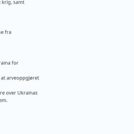
 krig, samt
se fra
raina for
t at arveoppgjøret
re over Ukrainas
dem.