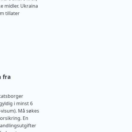
e midler. Ukraina
m tillater
 fra
tatsborger
yldig i minst 6
e-visum). Må søkes
forsikring. En
andlingsutgifter