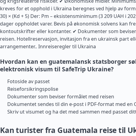
og krigsrelaterte risikoer. ✔ Økonomiske midler. Minimum
kreves for et opphold i Ukraina beregnes ved hjelp av forme
30) × (Kd + 5) Der: Pm – eksistensminimum (3 209 UAH i 2026
dager oppholdet varer. Bevis på økonomisk solvens kan fr
kontoutskrifter eller kontanter. ✔ Dokumenter som bevise
reisen. Hotellreservasjon, invitasjon fra en ukrainsk part eller
arrangementer..
Innreiseregler til Ukraina
Hvordan kan en guatemalansk statsborger s
elektronisk visum til SafeTrip Ukraine?
Fotoside av passet
Reiseforsikringspolise
Dokumenter som beviser formålet med reisen
Dokumentet sendes til din e-post i PDF-format med en 
Skriv ut visumet og ha det med sammen med passet ditt
Kan turister fra Guatemala reise til U