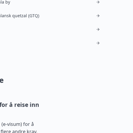
la by
ansk quetzal (GTQ)
e
or å reise inn
(e-visum) for å
 flere andre krav,