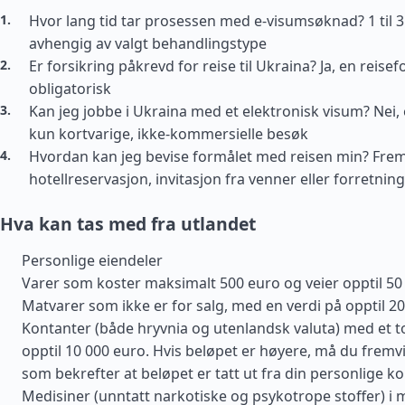
Hvor lang tid tar prosessen med e-visumsøknad? 1 til 3
avhengig av valgt behandlingstype
Er forsikring påkrevd for reise til Ukraina? Ja, en reisef
obligatorisk
Kan jeg jobbe i Ukraina med et elektronisk visum? Nei, e
kun kortvarige, ikke-kommersielle besøk
Hvordan kan jeg bevise formålet med reisen min? Fre
hotellreservasjon, invitasjon fra venner eller forretni
Hva kan tas med fra utlandet
Personlige eiendeler
Varer som koster maksimalt 500 euro og veier opptil 50
Matvarer som ikke er for salg, med en verdi på opptil 2
Kontanter (både hryvnia og utenlandsk valuta) med et t
opptil 10 000 euro. Hvis beløpet er høyere, må du fremv
som bekrefter at beløpet er tatt ut fra din personlige k
Medisiner (unntatt narkotiske og psykotrope stoffer) 