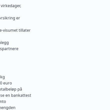
 virkedager,
orsikring er
-visumet tillater
mlegg
ngspartnere
 kg
00 euro
otalbeløp på
ise en bankattest
onto
i mengden