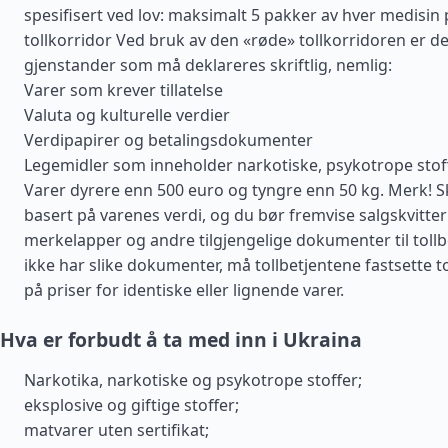
spesifisert ved lov: maksimalt 5 pakker av hver medisin
tollkorridor Ved bruk av den «røde» tollkorridoren er det 
gjenstander som må deklareres skriftlig, nemlig:
Varer som krever tillatelse
Valuta og kulturelle verdier
Verdipapirer og betalingsdokumenter
Legemidler som inneholder narkotiske, psykotrope stoff
Varer dyrere enn 500 euro og tyngre enn 50 kg. Merk! 
basert på varenes verdi, og du bør fremvise salgskvitter
merkelapper og andre tilgjengelige dokumenter til tollb
ikke har slike dokumenter, må tollbetjentene fastsette t
på priser for identiske eller lignende varer.
Hva er forbudt å ta med inn i Ukraina
Narkotika, narkotiske og psykotrope stoffer;
eksplosive og giftige stoffer;
matvarer uten sertifikat;