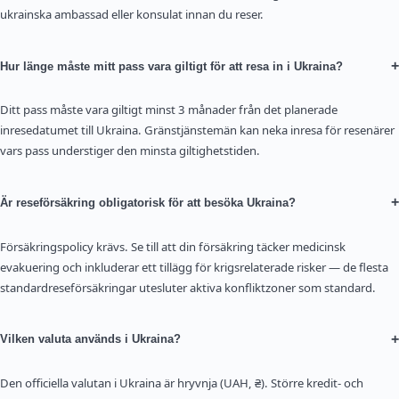
ukrainska ambassad eller konsulat innan du reser.
+
Hur länge måste mitt pass vara giltigt för att resa in i Ukraina?
Ditt pass måste vara giltigt minst 3 månader från det planerade
inresedatumet till Ukraina. Gränstjänstemän kan neka inresa för resenärer
vars pass understiger den minsta giltighetstiden.
+
Är reseförsäkring obligatorisk för att besöka Ukraina?
Försäkringspolicy krävs. Se till att din försäkring täcker medicinsk
evakuering och inkluderar ett tillägg för krigsrelaterade risker — de flesta
standardreseförsäkringar utesluter aktiva konfliktzoner som standard.
+
Vilken valuta används i Ukraina?
Den officiella valutan i Ukraina är hryvnja (UAH, ₴). Större kredit- och