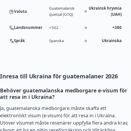
Guatemalansk
Ukrainsk hryvnia
Valuta
quetzal (GTQ)
(UAH)
Landsnummer
+502
+380
Språk
Spanska
Ukrainska
Inresa till Ukraina för guatemalaner 2026
Behöver guatemalanska medborgare e-visum för
att resa in i Ukraina?
Ja, guatemalanska medborgare måste skaffa ett
elektroniskt visum (e-visum) för att resa in i Ukraina.
Utöver visumet måste resenärer uppfylla flera andra krav,
såsom att ha en giltig reseförsäkring och tillräckliga