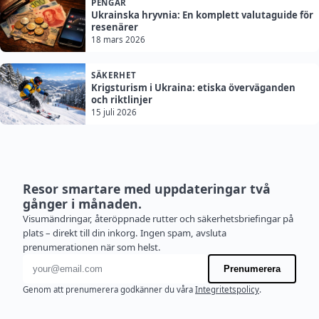
PENGAR
Ukrainska hryvnia: En komplett valutaguide för
resenärer
18 mars 2026
SÄKERHET
Krigsturism i Ukraina: etiska överväganden
och riktlinjer
15 juli 2026
Resor smartare med uppdateringar två
gånger i månaden.
Visumändringar, återöppnade rutter och säkerhetsbriefingar på
plats – direkt till din inkorg. Ingen spam, avsluta
prenumerationen när som helst.
E-postadress
Prenumerera
Genom att prenumerera godkänner du våra
Integritetspolicy
.