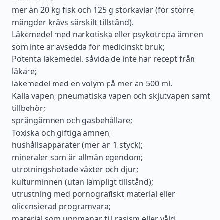
mer än 20 kg fisk och 125 g störkaviar (för större
mängder krävs särskilt tillstånd).
Läkemedel med narkotiska eller psykotropa ämnen
som inte är avsedda för medicinskt bruk;
Potenta läkemedel, såvida de inte har recept från
läkare;
läkemedel med en volym på mer än 500 ml.
Kalla vapen, pneumatiska vapen och skjutvapen samt
tillbehör;
sprängämnen och gasbehållare;
Toxiska och giftiga ämnen;
hushållsapparater (mer än 1 styck);
mineraler som är allmän egendom;
utrotningshotade växter och djur;
kulturminnen (utan lämpligt tillstånd);
utrustning med pornografiskt material eller
olicensierad programvara;
material som uppmanar till rasism eller våld.