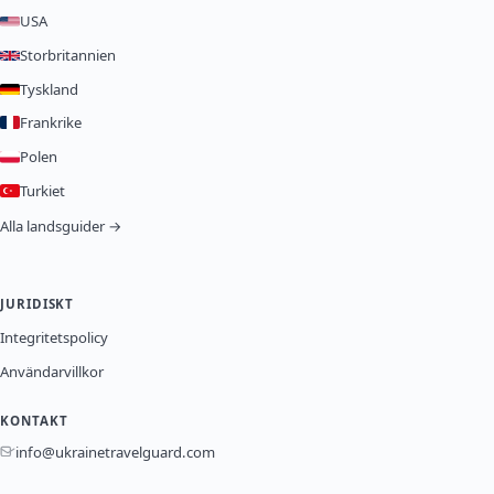
USA
Storbritannien
Tyskland
Frankrike
Polen
Turkiet
Alla landsguider →
JURIDISKT
Integritetspolicy
Användarvillkor
KONTAKT
info@ukrainetravelguard.com