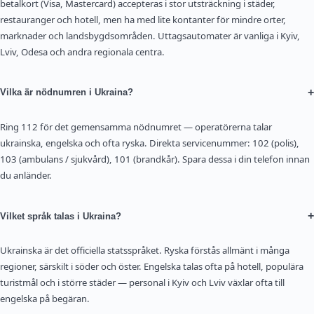
betalkort (Visa, Mastercard) accepteras i stor utsträckning i städer,
restauranger och hotell, men ha med lite kontanter för mindre orter,
marknader och landsbygdsområden. Uttagsautomater är vanliga i Kyiv,
Lviv, Odesa och andra regionala centra.
+
Vilka är nödnumren i Ukraina?
Ring 112 för det gemensamma nödnumret — operatörerna talar
ukrainska, engelska och ofta ryska. Direkta servicenummer: 102 (polis),
103 (ambulans / sjukvård), 101 (brandkår). Spara dessa i din telefon innan
du anländer.
+
Vilket språk talas i Ukraina?
Ukrainska är det officiella statsspråket. Ryska förstås allmänt i många
regioner, särskilt i söder och öster. Engelska talas ofta på hotell, populära
turistmål och i större städer — personal i Kyiv och Lviv växlar ofta till
engelska på begäran.