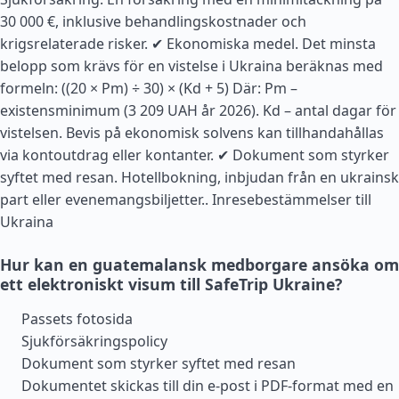
30 000 €, inklusive behandlingskostnader och
krigsrelaterade risker. ✔ Ekonomiska medel. Det minsta
belopp som krävs för en vistelse i Ukraina beräknas med
formeln: ((20 × Pm) ÷ 30) × (Kd + 5) Där: Pm –
existensminimum (3 209 UAH år 2026). Kd – antal dagar för
vistelsen. Bevis på ekonomisk solvens kan tillhandahållas
via kontoutdrag eller kontanter. ✔ Dokument som styrker
syftet med resan. Hotellbokning, inbjudan från en ukrainsk
part eller evenemangsbiljetter..
Inresebestämmelser till
Ukraina
Hur kan en guatemalansk medborgare ansöka om
ett elektroniskt visum till SafeTrip Ukraine?
Passets fotosida
Sjukförsäkringspolicy
Dokument som styrker syftet med resan
Dokumentet skickas till din e-post i PDF-format med en