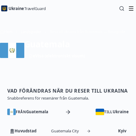
Ukraine
TravelGuard
Hem
Landsguider
Resa till Ukraina från Guatemala — Reseguide
Guatemala
eVisa (elektroniskt visum)
VAD FÖRÄNDRAS NÄR DU RESER TILL UKRAINA
Snabbreferens för resenärer från Guatemala.
Guatemala
Ukraine
FRÅN
TILL
Huvudstad
Guatemala City
Kyiv