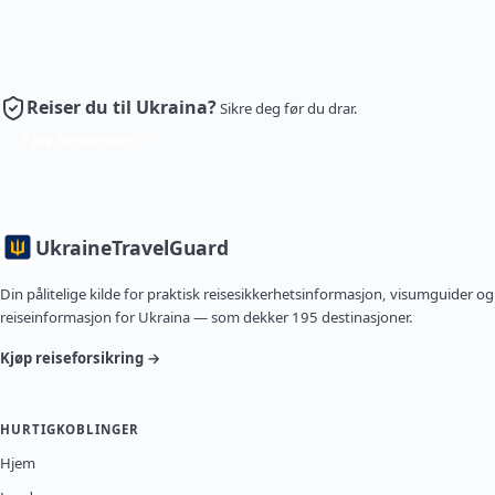
Reiser du til Ukraina?
Sikre deg før du drar.
Kjøp forsikring
Ukraine
TravelGuard
Din pålitelige kilde for praktisk reisesikkerhetsinformasjon, visumguider og
reiseinformasjon for Ukraina — som dekker 195 destinasjoner.
Kjøp reiseforsikring →
HURTIGKOBLINGER
Hjem