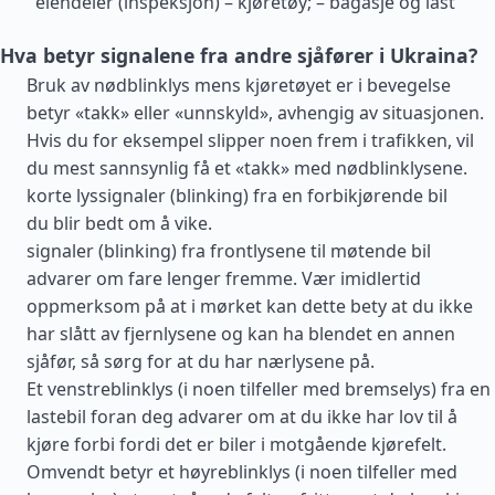
eiendeler (inspeksjon) – kjøretøy; – bagasje og last
Hva betyr signalene fra andre sjåfører i Ukraina?
Bruk av nødblinklys mens kjøretøyet er i bevegelse
betyr «takk» eller «unnskyld», avhengig av situasjonen.
Hvis du for eksempel slipper noen frem i trafikken, vil
du mest sannsynlig få et «takk» med nødblinklysene.
korte lyssignaler (blinking) fra en forbikjørende bil
du blir bedt om å vike.
signaler (blinking) fra frontlysene til møtende bil
advarer om fare lenger fremme. Vær imidlertid
oppmerksom på at i mørket kan dette bety at du ikke
har slått av fjernlysene og kan ha blendet en annen
sjåfør, så sørg for at du har nærlysene på.
Et venstreblinklys (i noen tilfeller med bremselys) fra en
lastebil foran deg advarer om at du ikke har lov til å
kjøre forbi fordi det er biler i motgående kjørefelt.
Omvendt betyr et høyreblinklys (i noen tilfeller med