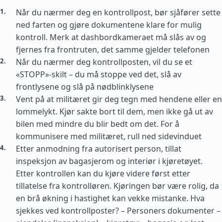
Når du nærmer deg en kontrollpost, bør sjåfører sette
ned farten og gjøre dokumentene klare for mulig
kontroll. Merk at dashbordkameraet må slås av og
fjernes fra frontruten, det samme gjelder telefonen
Når du nærmer deg kontrollposten, vil du se et
«STOPP»-skilt – du må stoppe ved det, slå av
frontlysene og slå på nødblinklysene
Vent på at militæret gir deg tegn med hendene eller en
lommelykt. Kjør sakte bort til dem, men ikke gå ut av
bilen med mindre du blir bedt om det. For å
kommunisere med militæret, rull ned sidevinduet
Etter anmodning fra autorisert person, tillat
inspeksjon av bagasjerom og interiør i kjøretøyet.
Etter kontrollen kan du kjøre videre først etter
tillatelse fra kontrolløren. Kjøringen bør være rolig, da
en brå økning i hastighet kan vekke mistanke. Hva
sjekkes ved kontrollposter? – Personers dokumenter –