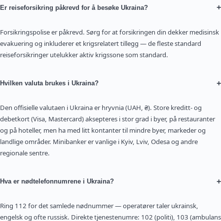
+
Er reiseforsikring påkrevd for å besøke Ukraina?
Forsikringspolise er påkrevd. Sørg for at forsikringen din dekker medisinsk
evakuering og inkluderer et krigsrelatert tillegg — de fleste standard
reiseforsikringer utelukker aktiv krigssone som standard.
+
Hvilken valuta brukes i Ukraina?
Den offisielle valutaen i Ukraina er hryvnia (UAH, ₴). Store kreditt- og
debetkort (Visa, Mastercard) aksepteres i stor grad i byer, på restauranter
og på hoteller, men ha med litt kontanter til mindre byer, markeder og
landlige områder. Minibanker er vanlige i Kyiv, Lviv, Odesa og andre
regionale sentre.
+
Hva er nødtelefonnumrene i Ukraina?
Ring 112 for det samlede nødnummer — operatører taler ukrainsk,
engelsk og ofte russisk. Direkte tjenestenumre: 102 (politi), 103 (ambulans