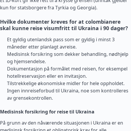
Et ID-kort gir ikke rett til å krysse grensen (unntak gjelder
kun for statsborgere fra
Tyrkia
og
Georgia
).
Hvilke dokumenter kreves for at colombianere
skal kunne reise visumfritt til Ukraina i 90 dager?
Et gyldig utenlandsk pass som er gyldig i minst 3
måneder etter planlagt avreise.
Medisinsk forsikring som dekker behandling, nødhjelp
og hjemsendelse.
Dokumentasjon på formålet med reisen, for eksempel
hotellreservasjon eller en invitasjon.
Tilstrekkelige økonomiske midler for hele oppholdet.
Ingen innreiseforbud til Ukraina, noe som kontrolleres
av grensekontrollen.
Medisinsk forsikring for reise til Ukraina
På grunn av den nåværende situasjonen i Ukraina er en
medisinsk forsikring et obligatorisk krav for alle