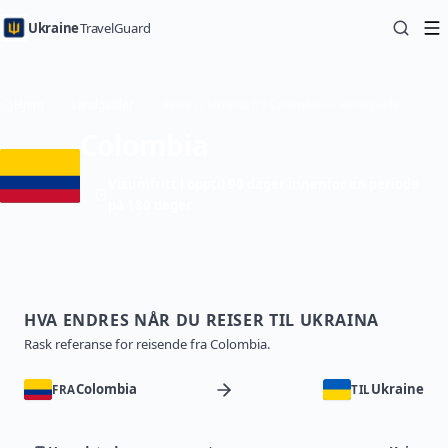
Ukraine
TravelGuard
Hjem
Landguider
Reise til Ukraina fra Colombia — Reiseguide
Colombia
Visumfritt i opptil 90 dager innenfor en periode
på 180 dager
HVA ENDRES NÅR DU REISER TIL UKRAINA
Rask referanse for reisende fra Colombia.
Colombia
Ukraine
FRA
TIL