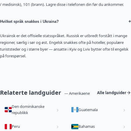
/ medisinsk), 101 (brann). Lagre disse i telefonen din før du ankommer.
+
Hvilket språk snakkes i Ukraina?
Ukrainsk er det offisielle statsspråket. Russisk er utbredt forstått i mange
regioner, særlig i sør og øst. Engelsk snakkes ofte på hoteller, populære
turiststeder og i større byer — ansatte i Kyiv og Lviv bytter ofte til engelsk
på forespørsel.
Relaterte landguider
Alle landguider
— Amerikaene
Den dominikanske
Guatemala
republikk
Peru
Bahamas