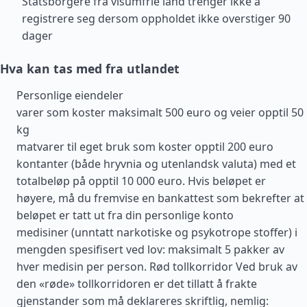
Statsborgere fra visumfrie land trenger ikke å
registrere seg dersom oppholdet ikke overstiger 90
dager
Hva kan tas med fra utlandet
Personlige eiendeler
varer som koster maksimalt 500 euro og veier opptil 50
kg
matvarer til eget bruk som koster opptil 200 euro
kontanter (både hryvnia og utenlandsk valuta) med et
totalbeløp på opptil 10 000 euro. Hvis beløpet er
høyere, må du fremvise en bankattest som bekrefter at
beløpet er tatt ut fra din personlige konto
medisiner (unntatt narkotiske og psykotrope stoffer) i
mengden spesifisert ved lov: maksimalt 5 pakker av
hver medisin per person. Rød tollkorridor Ved bruk av
den «røde» tollkorridoren er det tillatt å frakte
gjenstander som må deklareres skriftlig, nemlig: