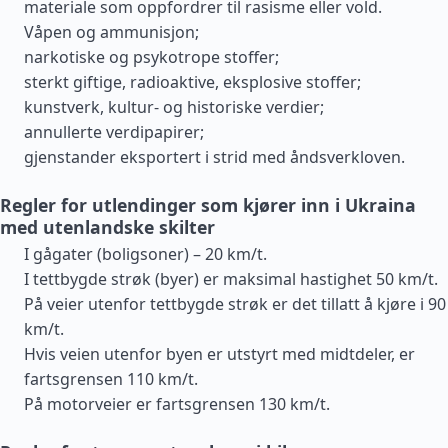
materiale som oppfordrer til rasisme eller vold.
Våpen og ammunisjon;
narkotiske og psykotrope stoffer;
sterkt giftige, radioaktive, eksplosive stoffer;
kunstverk, kultur- og historiske verdier;
annullerte verdipapirer;
gjenstander eksportert i strid med åndsverkloven.
Regler for utlendinger som kjører inn i Ukraina
med utenlandske skilter
I gågater (boligsoner) – 20 km/t.
I tettbygde strøk (byer) er maksimal hastighet 50 km/t.
På veier utenfor tettbygde strøk er det tillatt å kjøre i 90
km/t.
Hvis veien utenfor byen er utstyrt med midtdeler, er
fartsgrensen 110 km/t.
På motorveier er fartsgrensen 130 km/t.