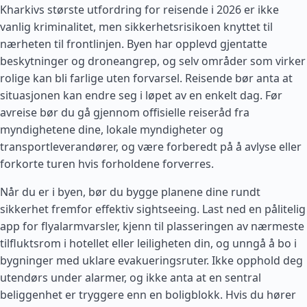
Kharkivs største utfordring for reisende i 2026 er ikke
vanlig kriminalitet, men sikkerhetsrisikoen knyttet til
nærheten til frontlinjen. Byen har opplevd gjentatte
beskytninger og droneangrep, og selv områder som virker
rolige kan bli farlige uten forvarsel. Reisende bør anta at
situasjonen kan endre seg i løpet av en enkelt dag. Før
avreise bør du gå gjennom offisielle reiseråd fra
myndighetene dine, lokale myndigheter og
transportleverandører, og være forberedt på å avlyse eller
forkorte turen hvis forholdene forverres.
Når du er i byen, bør du bygge planene dine rundt
sikkerhet fremfor effektiv sightseeing. Last ned en pålitelig
app for flyalarmvarsler, kjenn til plasseringen av nærmeste
tilfluktsrom i hotellet eller leiligheten din, og unngå å bo i
bygninger med uklare evakueringsruter. Ikke opphold deg
utendørs under alarmer, og ikke anta at en sentral
beliggenhet er tryggere enn en boligblokk. Hvis du hører