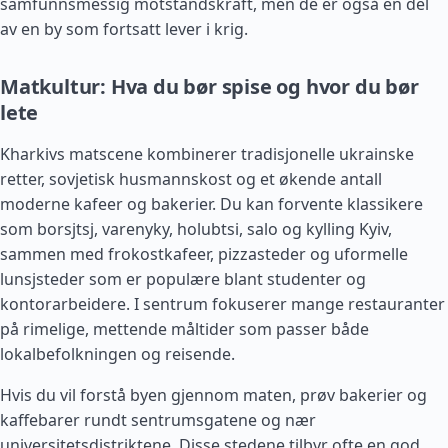
samfunnsmessig motstandskraft, men de er også en del
av en by som fortsatt lever i krig.
Matkultur: Hva du bør spise og hvor du bør
lete
Kharkivs matscene kombinerer tradisjonelle ukrainske
retter, sovjetisk husmannskost og et økende antall
moderne kafeer og bakerier. Du kan forvente klassikere
som borsjtsj, varenyky, holubtsi, salo og kylling Kyiv,
sammen med frokostkafeer, pizzasteder og uformelle
lunsjsteder som er populære blant studenter og
kontorarbeidere. I sentrum fokuserer mange restauranter
på rimelige, mettende måltider som passer både
lokalbefolkningen og reisende.
Hvis du vil forstå byen gjennom maten, prøv bakerier og
kaffebarer rundt sentrumsgatene og nær
universitetsdistriktene. Disse stedene tilbyr ofte en god