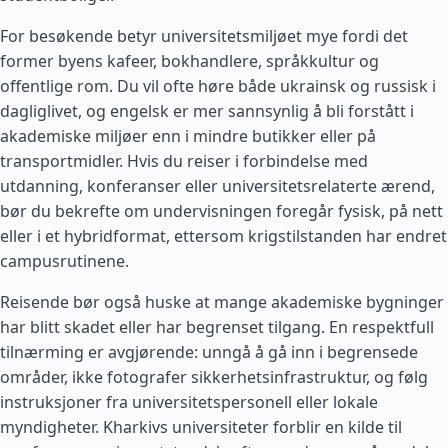
For besøkende betyr universitetsmiljøet mye fordi det
former byens kafeer, bokhandlere, språkkultur og
offentlige rom. Du vil ofte høre både ukrainsk og russisk i
dagliglivet, og engelsk er mer sannsynlig å bli forstått i
akademiske miljøer enn i mindre butikker eller på
transportmidler. Hvis du reiser i forbindelse med
utdanning, konferanser eller universitetsrelaterte ærend,
bør du bekrefte om undervisningen foregår fysisk, på nett
eller i et hybridformat, ettersom krigstilstanden har endret
campusrutinene.
Reisende bør også huske at mange akademiske bygninger
har blitt skadet eller har begrenset tilgang. En respektfull
tilnærming er avgjørende: unngå å gå inn i begrensede
områder, ikke fotografer sikkerhetsinfrastruktur, og følg
instruksjoner fra universitetspersonell eller lokale
myndigheter. Kharkivs universiteter forblir en kilde til