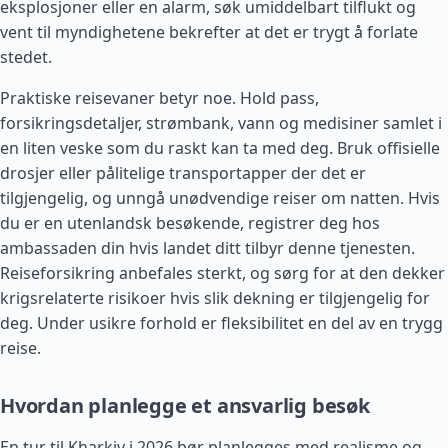
eksplosjoner eller en alarm, søk umiddelbart tilflukt og
vent til myndighetene bekrefter at det er trygt å forlate
stedet.
Praktiske reisevaner betyr noe. Hold pass,
forsikringsdetaljer, strømbank, vann og medisiner samlet i
en liten veske som du raskt kan ta med deg. Bruk offisielle
drosjer eller pålitelige transportapper der det er
tilgjengelig, og unngå unødvendige reiser om natten. Hvis
du er en utenlandsk besøkende, registrer deg hos
ambassaden din hvis landet ditt tilbyr denne tjenesten.
Reiseforsikring anbefales sterkt, og sørg for at den dekker
krigsrelaterte risikoer hvis slik dekning er tilgjengelig for
deg. Under usikre forhold er fleksibilitet en del av en trygg
reise.
Hvordan planlegge et ansvarlig besøk
En tur til Kharkiv i 2026 bør planlegges med realisme og