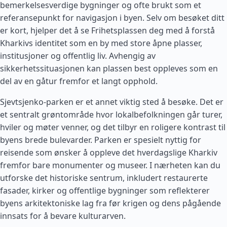
bemerkelsesverdige bygninger og ofte brukt som et
referansepunkt for navigasjon i byen. Selv om besøket ditt
er kort, hjelper det å se Frihetsplassen deg med å forstå
Kharkivs identitet som en by med store åpne plasser,
institusjoner og offentlig liv. Avhengig av
sikkerhetssituasjonen kan plassen best oppleves som en
del av en gåtur fremfor et langt opphold.
Sjevtsjenko-parken er et annet viktig sted å besøke. Det er
et sentralt grøntområde hvor lokalbefolkningen går turer,
hviler og møter venner, og det tilbyr en roligere kontrast til
byens brede bulevarder. Parken er spesielt nyttig for
reisende som ønsker å oppleve det hverdagslige Kharkiv
fremfor bare monumenter og museer. I nærheten kan du
utforske det historiske sentrum, inkludert restaurerte
fasader, kirker og offentlige bygninger som reflekterer
byens arkitektoniske lag fra før krigen og dens pågående
innsats for å bevare kulturarven.