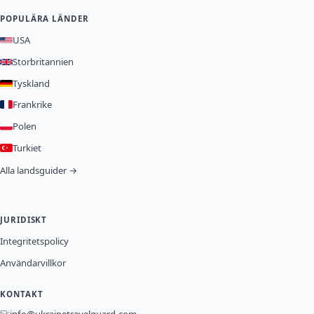
POPULÄRA LÄNDER
USA
Storbritannien
Tyskland
Frankrike
Polen
Turkiet
Alla landsguider →
JURIDISKT
Integritetspolicy
Användarvillkor
KONTAKT
info@ukrainetravelguard.com