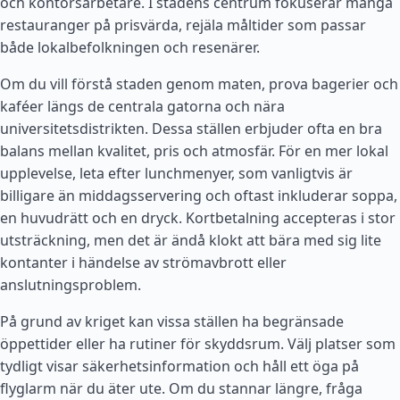
och kontorsarbetare. I stadens centrum fokuserar många
restauranger på prisvärda, rejäla måltider som passar
både lokalbefolkningen och resenärer.
Om du vill förstå staden genom maten, prova bagerier och
kaféer längs de centrala gatorna och nära
universitetsdistrikten. Dessa ställen erbjuder ofta en bra
balans mellan kvalitet, pris och atmosfär. För en mer lokal
upplevelse, leta efter lunchmenyer, som vanligtvis är
billigare än middagsservering och oftast inkluderar soppa,
en huvudrätt och en dryck. Kortbetalning accepteras i stor
utsträckning, men det är ändå klokt att bära med sig lite
kontanter i händelse av strömavbrott eller
anslutningsproblem.
På grund av kriget kan vissa ställen ha begränsade
öppettider eller ha rutiner för skyddsrum. Välj platser som
tydligt visar säkerhetsinformation och håll ett öga på
flyglarm när du äter ute. Om du stannar längre, fråga