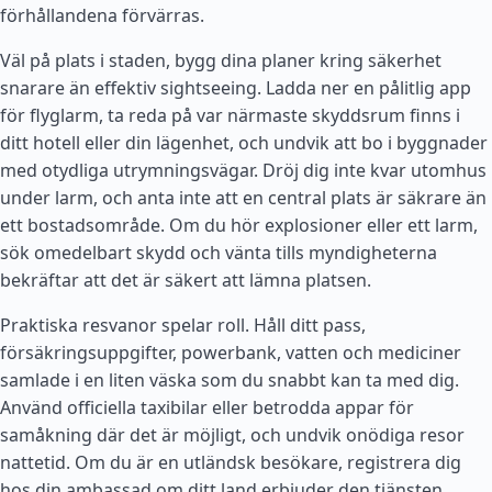
förhållandena förvärras.
Väl på plats i staden, bygg dina planer kring säkerhet
snarare än effektiv sightseeing. Ladda ner en pålitlig app
för flyglarm, ta reda på var närmaste skyddsrum finns i
ditt hotell eller din lägenhet, och undvik att bo i byggnader
med otydliga utrymningsvägar. Dröj dig inte kvar utomhus
under larm, och anta inte att en central plats är säkrare än
ett bostadsområde. Om du hör explosioner eller ett larm,
sök omedelbart skydd och vänta tills myndigheterna
bekräftar att det är säkert att lämna platsen.
Praktiska resvanor spelar roll. Håll ditt pass,
försäkringsuppgifter, powerbank, vatten och mediciner
samlade i en liten väska som du snabbt kan ta med dig.
Använd officiella taxibilar eller betrodda appar för
samåkning där det är möjligt, och undvik onödiga resor
nattetid. Om du är en utländsk besökare, registrera dig
hos din ambassad om ditt land erbjuder den tjänsten.