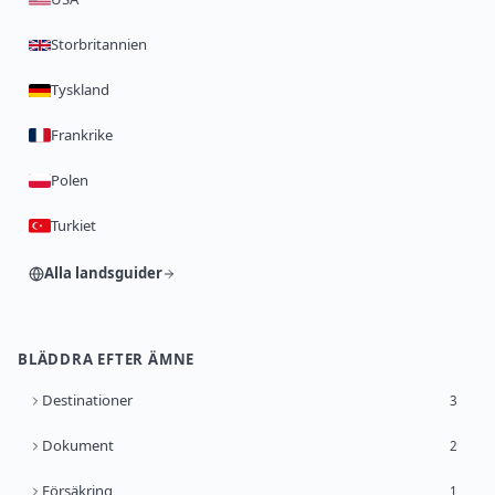
Storbritannien
Tyskland
Frankrike
Polen
Turkiet
Alla landsguider
BLÄDDRA EFTER ÄMNE
Destinationer
3
Dokument
2
Försäkring
1