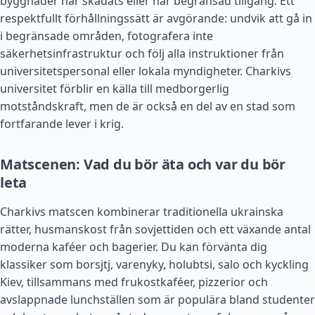
byggnader har skadats eller har begränsad tillgång. Ett
respektfullt förhållningssätt är avgörande: undvik att gå in
i begränsade områden, fotografera inte
säkerhetsinfrastruktur och följ alla instruktioner från
universitetspersonal eller lokala myndigheter. Charkivs
universitet förblir en källa till medborgerlig
motståndskraft, men de är också en del av en stad som
fortfarande lever i krig.
Matscenen: Vad du bör äta och var du bör
leta
Charkivs matscen kombinerar traditionella ukrainska
rätter, husmanskost från sovjettiden och ett växande antal
moderna kaféer och bagerier. Du kan förvänta dig
klassiker som borsjtj, varenyky, holubtsi, salo och kyckling
Kiev, tillsammans med frukostkaféer, pizzerior och
avslappnade lunchställen som är populära bland studenter