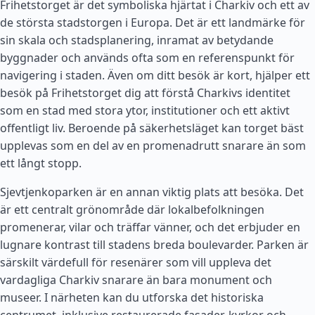
Frihetstorget är det symboliska hjärtat i Charkiv och ett av
de största stadstorgen i Europa. Det är ett landmärke för
sin skala och stadsplanering, inramat av betydande
byggnader och används ofta som en referenspunkt för
navigering i staden. Även om ditt besök är kort, hjälper ett
besök på Frihetstorget dig att förstå Charkivs identitet
som en stad med stora ytor, institutioner och ett aktivt
offentligt liv. Beroende på säkerhetsläget kan torget bäst
upplevas som en del av en promenadrutt snarare än som
ett långt stopp.
Sjevtjenkoparken är en annan viktig plats att besöka. Det
är ett centralt grönområde där lokalbefolkningen
promenerar, vilar och träffar vänner, och det erbjuder en
lugnare kontrast till stadens breda boulevarder. Parken är
särskilt värdefull för resenärer som vill uppleva det
vardagliga Charkiv snarare än bara monument och
museer. I närheten kan du utforska det historiska