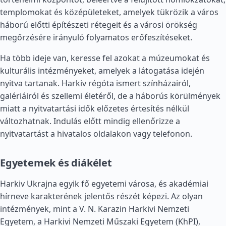
templomokat és középületeket, amelyek tükrözik a város
háború előtti építészeti rétegeit és a városi örökség
megőrzésére irányuló folyamatos erőfeszítéseket.
Ha több ideje van, keresse fel azokat a múzeumokat és
kulturális intézményeket, amelyek a látogatása idején
nyitva tartanak. Harkiv régóta ismert színházairól,
galériáiról és szellemi életéről, de a háborús körülmények
miatt a nyitvatartási idők előzetes értesítés nélkül
változhatnak. Indulás előtt mindig ellenőrizze a
nyitvatartást a hivatalos oldalakon vagy telefonon.
Egyetemek és diákélet
Harkiv Ukrajna egyik fő egyetemi városa, és akadémiai
hírneve karakterének jelentős részét képezi. Az olyan
intézmények, mint a V. N. Karazin Harkivi Nemzeti
Egyetem, a Harkivi Nemzeti Műszaki Egyetem (KhPI),