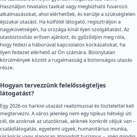
Használjon hivatalos taxikat vagy megbízható fuvarozó
alkalmazásokat, ahol elérhetőek, és kerülje a szükségtelen
éjszakai utazást. Ha külföldi látogató, regisztráljon a
nagykövetségén, ha országa kínál ilyen szolgáltatást. Az
utasbiztosítás erősen ajánlott, és győződjön meg róla,
hogy fedezi a háborúval kapcsolatos kockázatokat, ha
ilyen fedezet elérhető az Ön számára. Bizonytalan
körülmények között a rugalmasság a biztonságos utazás
része.
Hogyan tervezzünk felelősségteljes
látogatást?
Egy 2026-os harkivi utazást realizmussal és tisztelettel kell
megtervezni. A város jelenleg nem egy tipikus hétvégi úti
cél, de azoknak az utazóknak, akiknek konkrét céljuk van –
családlátogatás, egyetemi ügyek, humanitárius munka,
újságírás vagy alaposan átgondolt turizmus –, még mindig