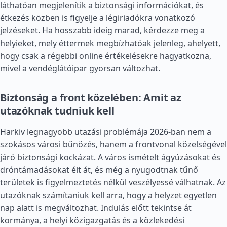
láthatóan megjelenítik a biztonsági információkat, és
étkezés közben is figyelje a légiriadókra vonatkozó
jelzéseket. Ha hosszabb ideig marad, kérdezze meg a
helyieket, mely éttermek megbízhatóak jelenleg, ahelyett,
hogy csak a régebbi online értékelésekre hagyatkozna,
mivel a vendéglátóipar gyorsan változhat.
Biztonság a front közelében: Amit az
utazóknak tudniuk kell
Harkiv legnagyobb utazási problémája 2026-ban nem a
szokásos városi bűnözés, hanem a frontvonal közelségével
járó biztonsági kockázat. A város ismételt ágyúzásokat és
dróntámadásokat élt át, és még a nyugodtnak tűnő
területek is figyelmeztetés nélkül veszélyessé válhatnak. Az
utazóknak számítaniuk kell arra, hogy a helyzet egyetlen
nap alatt is megváltozhat. Indulás előtt tekintse át
kormánya, a helyi közigazgatás és a közlekedési