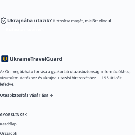
Ukrajnába utazik?
Biztosítsa magát, mielőtt elindul.
Biztosítás kötése
Ukraine
TravelGuard
Az Ön megbízható forrása a gyakorlati utazásbiztonsági információkhoz,
vízumútmutatókhoz és ukrajnai utazási hírszerzéshez — 195 úti célt
lefedve.
Utasbiztosítás vásárlása →
GYORSLINKEK
Kezdőlap
Országok