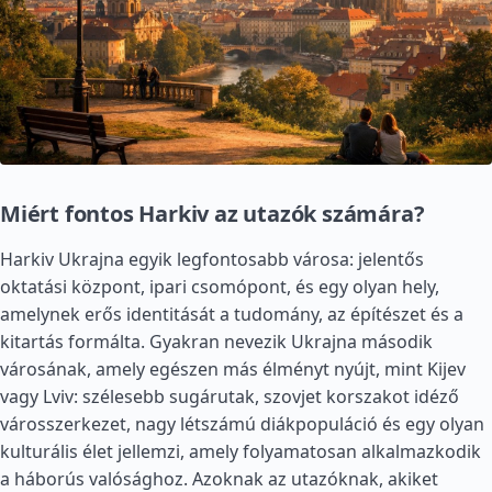
Miért fontos Harkiv az utazók számára?
Harkiv Ukrajna egyik legfontosabb városa: jelentős
oktatási központ, ipari csomópont, és egy olyan hely,
amelynek erős identitását a tudomány, az építészet és a
kitartás formálta. Gyakran nevezik Ukrajna második
városának, amely egészen más élményt nyújt, mint Kijev
vagy Lviv: szélesebb sugárutak, szovjet korszakot idéző
városszerkezet, nagy létszámú diákpopuláció és egy olyan
kulturális élet jellemzi, amely folyamatosan alkalmazkodik
a háborús valósághoz. Azoknak az utazóknak, akiket