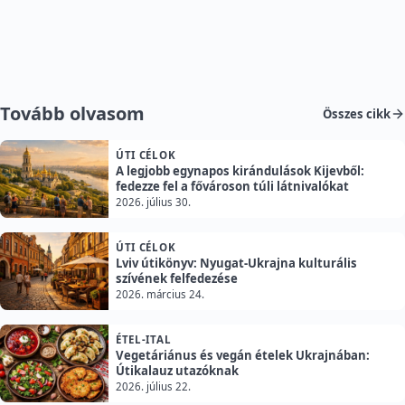
Tovább olvasom
Összes cikk
ÚTI CÉLOK
A legjobb egynapos kirándulások Kijevből:
fedezze fel a fővároson túli látnivalókat
2026. július 30.
ÚTI CÉLOK
Lviv útikönyv: Nyugat-Ukrajna kulturális
szívének felfedezése
2026. március 24.
ÉTEL-ITAL
Vegetáriánus és vegán ételek Ukrajnában:
Útikalauz utazóknak
2026. július 22.