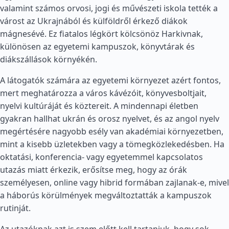
valamint számos orvosi, jogi és művészeti iskola tették a
várost az Ukrajnából és külföldről érkező diákok
mágnesévé. Ez fiatalos légkört kölcsönöz Harkivnak,
különösen az egyetemi kampuszok, könyvtárak és
diákszállások környékén.
A látogatók számára az egyetemi környezet azért fontos,
mert meghatározza a város kávézóit, könyvesboltjait,
nyelvi kultúráját és köztereit. A mindennapi életben
gyakran hallhat ukrán és orosz nyelvet, és az angol nyelv
megértésére nagyobb esély van akadémiai környezetben,
mint a kisebb üzletekben vagy a tömegközlekedésben. Ha
oktatási, konferencia- vagy egyetemmel kapcsolatos
utazás miatt érkezik, erősítse meg, hogy az órák
személyesen, online vagy hibrid formában zajlanak-e, mivel
a háborús körülmények megváltoztatták a kampuszok
rutinját.