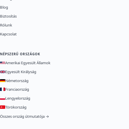
Blog
Biztosítás
Rólunk
Kapcsolat
NÉPSZERŰ ORSZÁGOK
Amerikai Egyesült Államok
Egyesült Királyság
Németország
Franciaország
Lengyelország
Törökország
Összes ország útmutatója →