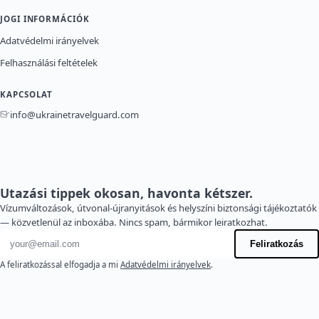
JOGI INFORMÁCIÓK
Adatvédelmi irányelvek
Felhasználási feltételek
KAPCSOLAT
info@ukrainetravelguard.com
Utazási tippek okosan, havonta kétszer.
Vízumváltozások, útvonal-újranyitások és helyszíni biztonsági tájékoztatók
— közvetlenül az inboxába. Nincs spam, bármikor leiratkozhat.
E-mail cím
Feliratkozás
A feliratkozással elfogadja a mi
Adatvédelmi irányelvek
.