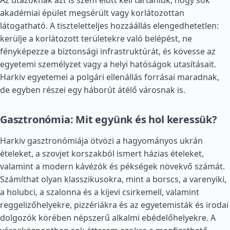
Az utazóknak azt is szem előtt kell tartaniuk, hogy sok
akadémiai épület megsérült vagy korlátozottan
látogatható. A tiszteletteljes hozzáállás elengedhetetlen:
kerülje a korlátozott területekre való belépést, ne
fényképezze a biztonsági infrastruktúrát, és kövesse az
egyetemi személyzet vagy a helyi hatóságok utasításait.
Harkiv egyetemei a polgári ellenállás forrásai maradnak,
de egyben részei egy háborút átélő városnak is.
Gasztronómia: Mit együnk és hol keressük?
Harkiv gasztronómiája ötvözi a hagyományos ukrán
ételeket, a szovjet korszakból ismert házias ételeket,
valamint a modern kávézók és pékségek növekvő számát.
Számíthat olyan klasszikusokra, mint a borscs, a varenyiki,
a holubci, a szalonna és a kijevi csirkemell, valamint
reggelizőhelyekre, pizzériákra és az egyetemisták és irodai
dolgozók körében népszerű alkalmi ebédelőhelyekre. A