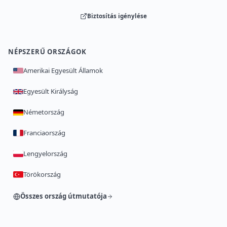
Biztosítás igénylése
NÉPSZERŰ ORSZÁGOK
Amerikai Egyesült Államok
Egyesült Királyság
Németország
Franciaország
Lengyelország
Törökország
Összes ország útmutatója