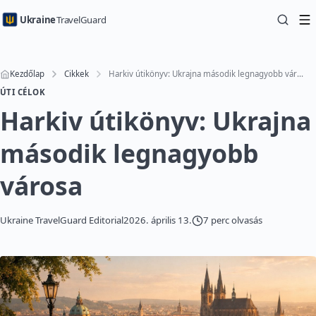
Ukraine
TravelGuard
Kezdőlap
Cikkek
Harkiv útikönyv: Ukrajna második legnagyobb városa
ÚTI CÉLOK
Harkiv útikönyv: Ukrajna
második legnagyobb
városa
Ukraine TravelGuard Editorial
2026. április 13.
7 perc olvasás