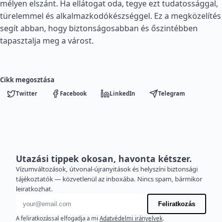
mélyen elszánt. Ha ellátogat oda, tegye ezt tudatossággal,
türelemmel és alkalmazkodókészséggel. Ez a megközelítés
segít abban, hogy biztonságosabban és őszintébben
tapasztalja meg a várost.
Cikk megosztása
Twitter
Facebook
LinkedIn
Telegram
Utazási tippek okosan, havonta kétszer.
Vízumváltozások, útvonal-újranyitások és helyszíni biztonsági
tájékoztatók — közvetlenül az inboxába. Nincs spam, bármikor
leiratkozhat.
E-mail cím
Feliratkozás
A feliratkozással elfogadja a mi
Adatvédelmi irányelvek
.