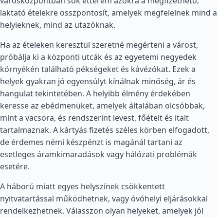
városközpontban sok étterem azokra a megfizethető,
laktató ételekre összpontosít, amelyek megfelelnek mind a
helyieknek, mind az utazóknak.
Ha az ételeken keresztül szeretné megérteni a várost,
próbálja ki a központi utcák és az egyetemi negyedek
környékén található pékségeket és kávézókat. Ezek a
helyek gyakran jó egyensúlyt kínálnak minőség, ár és
hangulat tekintetében. A helyibb élmény érdekében
keresse az ebédmenüket, amelyek általában olcsóbbak,
mint a vacsora, és rendszerint levest, főételt és italt
tartalmaznak. A kártyás fizetés széles körben elfogadott,
de érdemes némi készpénzt is magánál tartani az
esetleges áramkimaradások vagy hálózati problémák
esetére.
A háború miatt egyes helyszínek csökkentett
nyitvatartással működhetnek, vagy óvóhelyi eljárásokkal
rendelkezhetnek. Válasszon olyan helyeket, amelyek jól