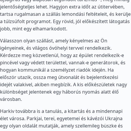
jelentőségteljes lehet. Hagyjon extra időt az útitervében,
tartsa rugalmasan a szállás lemondási feltételeit, és kerülje
a túlzsúfolt programot. Egy rövid, jól előkészített látogatás
jobb, mint egy elhamarkodott.
Válasszon olyan szállást, amely kényelmes az Ön
igényeinek, és világos óvóhelyi tervvel rendelkezik.
Kérdezze meg közvetlenül, hogy az épület rendelkezik-e
pincével vagy védett területtel, vannak-e generátorok, és
hogyan kommunikál a személyzet riadók idején. Ha
először utazik, ossza meg útvonalát és bejelentkezési
idejét valakivel, akiben megbízik. A kis előkészületek nagy
különbséget jelentenek egy háborús nyomás alatt élő
városban.
Harkiv továbbra is a tanulás, a kitartás és a mindennapi
élet városa. Parkjai, terei, egyetemei és kávézói Ukrajna
egy olyan oldalát mutatják, amely szellemileg büszke és