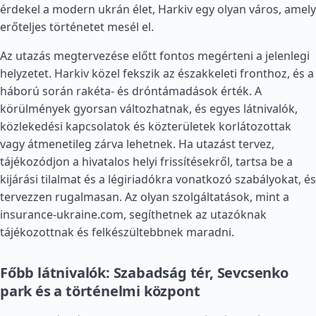
érdekel a modern ukrán élet, Harkiv egy olyan város, amely
erőteljes történetet mesél el.
Az utazás megtervezése előtt fontos megérteni a jelenlegi
helyzetet. Harkiv közel fekszik az északkeleti fronthoz, és a
háború során rakéta- és dróntámadások érték. A
körülmények gyorsan változhatnak, és egyes látnivalók,
közlekedési kapcsolatok és közterületek korlátozottak
vagy átmenetileg zárva lehetnek. Ha utazást tervez,
tájékozódjon a hivatalos helyi frissítésekről, tartsa be a
kijárási tilalmat és a légiriadókra vonatkozó szabályokat, és
tervezzen rugalmasan. Az olyan szolgáltatások, mint a
insurance-ukraine.com, segíthetnek az utazóknak
tájékozottnak és felkészültebbnek maradni.
Főbb látnivalók: Szabadság tér, Sevcsenko
park és a történelmi központ