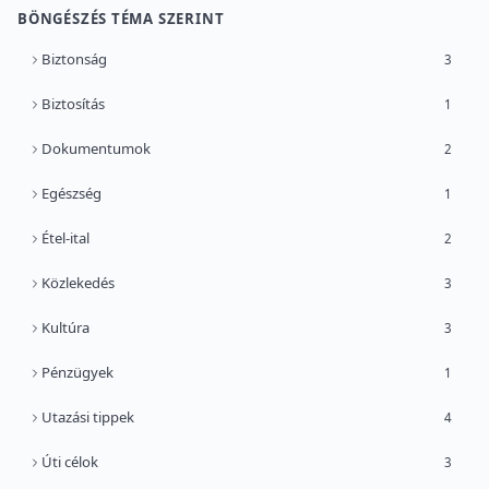
BÖNGÉSZÉS TÉMA SZERINT
Biztonság
3
Biztosítás
1
Dokumentumok
2
Egészség
1
Étel-ital
2
Közlekedés
3
Kultúra
3
Pénzügyek
1
Utazási tippek
4
Úti célok
3