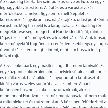
A Szabadság tér Harkiv szimbolikus szíve és Európa egyik
legnagyobb városi tere. A lépték és a várostervezés
mérföldköve, amelyet figyelemre méltó épületek
kereteznek, és gyakran használják tájékozódási pontként a
városban. Még ha rövid is a látogatása, a Szabadság tér
megtekintése segít megérteni Harkiv identitását, mint a
tágas terek, intézmények és a közélet városát. A biztonsági
körülményektől függően a teret érdemesebb egy gyalogos
útvonal részeként megtekinteni, mintsem hosszú ideig
időzni rajta.
A Sevcsenko park egy másik elengedhetetlen látnivaló. Ez
egy központi zöldterület, ahol a helyiek sétálnak, pihennek
és találkoznak barátaikkal, és nyugodtabb kontrasztot
kínál a város széles sugárútjaival szemben. A park
különösen hasznos azoknak az utazóknak, akik a
mindennapi Harkivot szeretnék megtapasztalni, nem csak
a műemlékeket és múzeumokat. A közelben felfedezheti a
történelmi központot, beleértve a felújított homlokzatokat,