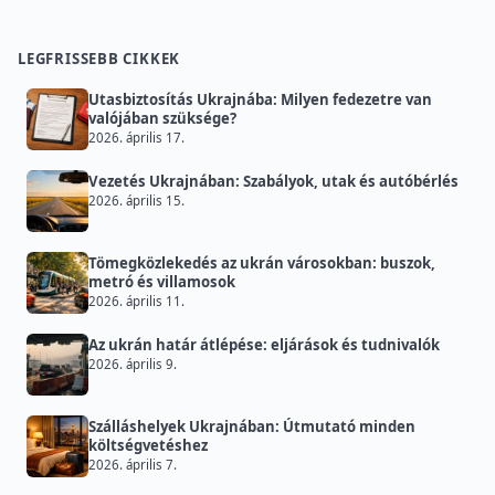
LEGFRISSEBB CIKKEK
Utasbiztosítás Ukrajnába: Milyen fedezetre van
valójában szüksége?
2026. április 17.
Vezetés Ukrajnában: Szabályok, utak és autóbérlés
2026. április 15.
Tömegközlekedés az ukrán városokban: buszok,
metró és villamosok
2026. április 11.
Az ukrán határ átlépése: eljárások és tudnivalók
2026. április 9.
Szálláshelyek Ukrajnában: Útmutató minden
költségvetéshez
2026. április 7.