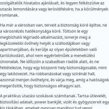
szolgáltatók hivatalos ajánlásait, és legyen felkészülve az
utazás lemondására vagy lerövidítésére, ha a körülmények
romlanak.
Ha már a városban van, terveit a biztonság köré építse, ne
a városnézés hatékonysága köré. Töltsön le egy
megbízható légiriadó-alkalmazást, ismerje meg a
legközelebbi óvóhely helyét a szállodájában vagy
apartmanjában, és kerülje az olyan épületekben való
tartózkodást, ahol nem egyértelműek a menekülési
útvonalak. Ne időzzön a szabadban riadók alatt, és ne
feltételezze, hogy egy központi hely biztonságosabb, mint
egy lakóövezet. Ha robbanásokat vagy szirénát hall,
azonnal menjen óvóhelyre, és várja meg, amíg a hatóságok
megerősítik, hogy biztonságos elhagyni azt.
A praktikus utazási szokások számítanak. Tartsa útlevelét,
biztosítási adatait, power bankját, vizét és gyógyszereit egy
kis táskában, amelyet gyorsan magához tud venni.