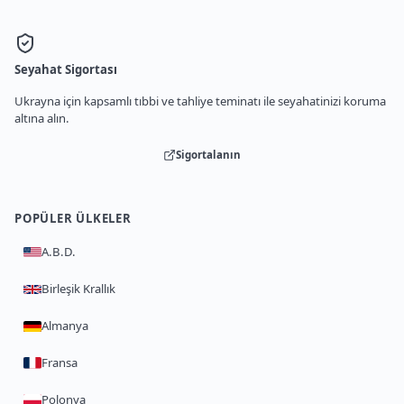
Seyahat Sigortası
Ukrayna için kapsamlı tıbbi ve tahliye teminatı ile seyahatinizi koruma
altına alın.
Sigortalanın
POPÜLER ÜLKELER
A.B.D.
Birleşik Krallık
Almanya
Fransa
Polonya