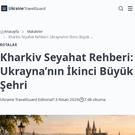
Ukraine
TravelGuard
Anasayfa
Makaleler
Kharkiv Seyahat Rehberi: Ukrayna’nın İkinci Büyük Şehri
ROTALAR
Kharkiv Seyahat Rehberi:
Ukrayna’nın İkinci Büyük
Şehri
Ukraine TravelGuard Editorial
13 Nisan 2026
7 dk okuma