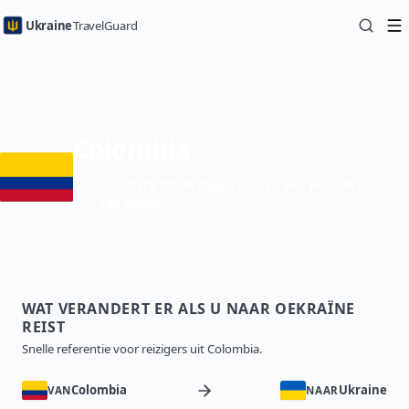
Ukraine
TravelGuard
Home
Landengidsen
Reizen naar Oekraïne vanuit Colombia — Reisgids
Colombia
Visumvrij tot 90 dagen binnen een periode van
180 dagen
WAT VERANDERT ER ALS U NAAR OEKRAÏNE
REIST
Snelle referentie voor reizigers uit Colombia.
Colombia
Ukraine
VAN
NAAR