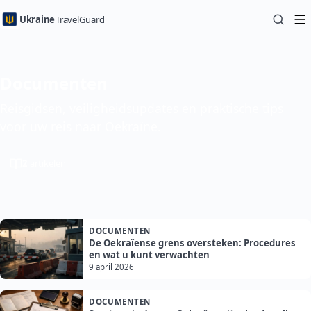
Ukraine
TravelGuard
Documenten
Reisgidsen, veiligheidsupdates en praktische tips
voor uw reis naar Oekraïne.
2
artikelen
DOCUMENTEN
De Oekraïense grens oversteken: Procedures
en wat u kunt verwachten
9 april 2026
DOCUMENTEN