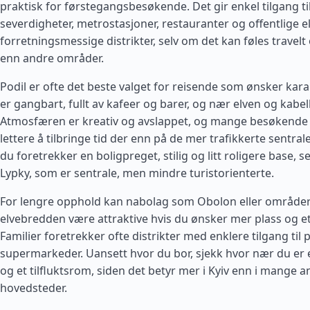
praktisk for førstegangsbesøkende. Det gir enkel tilgang ti
severdigheter, metrostasjoner, restauranter og offentlige el
forretningsmessige distrikter, selv om det kan føles travel
enn andre områder.
Podil er ofte det beste valget for reisende som ønsker karak
er gangbart, fullt av kafeer og barer, og nær elven og kabe
Atmosfæren er kreativ og avslappet, og mange besøkende 
lettere å tilbringe tid der enn på de mer trafikkerte sentra
du foretrekker en boligpreget, stilig og litt roligere base, se
Lypky, som er sentrale, men mindre turistorienterte.
For lengre opphold kan nabolag som Obolon eller område
elvebredden være attraktive hvis du ønsker mer plass og et
Familier foretrekker ofte distrikter med enklere tilgang til 
supermarkeder. Uansett hvor du bor, sjekk hvor nær du er
og et tilfluktsrom, siden det betyr mer i Kyiv enn i mange 
hovedsteder.