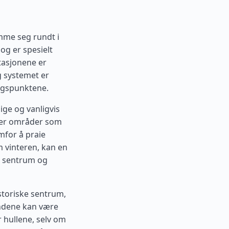
mme seg rundt i
og er spesielt
Stasjonene er
g systemet er
ngspunktene.
ige og vanligvis
eller områder som
mfor å praie
m vinteren, kan en
ær sentrum og
storiske sentrum,
andene kan være
r hullene, selv om