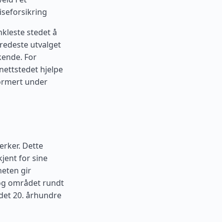
iseforsikring
nkleste stedet å
bredeste utvalget
kende. For
 nettstedet hjelpe
formert under
erker. Dette
jent for sine
heten gir
 og området rundt
det 20. århundre