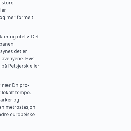
l store
ler
t og mer formelt
ter og uteliv. Det
lbanen.
synes det er
le avenyene. Hvis
 på Petsjersk eller
r nær Dnipro-
 lokalt tempo.
parker og
 en metrostasjon
andre europeiske