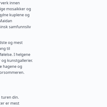
erverk innen
dige mosaikker og
 gylne kuplene og
 Maidan
ainsk samfunnsliv
ldste og mest
ng til
følelse. I helgene
 og kunstgallerier.
ke hagene og
 forsommeren.
 turen din.
ter er mest