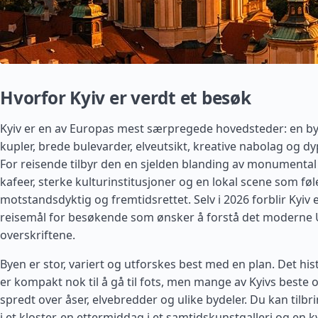
Hvorfor Kyiv er verdt et besøk
Kyiv er en av Europas mest særpregede hovedsteder: en b
kupler, brede bulevarder, elveutsikt, kreative nabolag og dy
For reisende tilbyr den en sjelden blanding av monumental ar
kafeer, sterke kulturinstitusjoner og en lokal scene som fø
motstandsdyktig og fremtidsrettet. Selv i 2026 forblir Kyiv 
reisemål for besøkende som ønsker å forstå det moderne 
overskriftene.
Byen er stor, variert og utforskes best med en plan. Det hi
er kompakt nok til å gå til fots, men mange av Kyivs beste 
spredt over åser, elvebredder og ulike bydeler. Du kan tilb
i et kloster, en ettermiddag i et samtidskunstgalleri og en kv