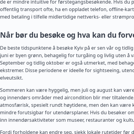
de er mindre intuitive for førstegangsbesøkende. Hvis du 
offentlig transport ofte, ha en oppladet telefon, offline-kart o
med betaling i tilfelle midlertidige nettverks- eller strømpr
Når bør du besøke og hva kan du forv
De beste tidspunktene å besøke Kyiv på er sen vår og tidlig 
juni er byen grønn, behagelig for turgåing og livlig uten å 
September og tidlig oktober er også utmerket, med behage
ekstremer. Disse periodene er ideelle for sightseeing, uten
elveutsikt.
Sommeren kan være hyggelig, men juli og august kan være
og innendørs områder med aircondition blir mer tiltalende.
atmosfærisk, spesielt rundt høytidene, men den kan være 
mindre forutsigbar for utendørsplaner. Hvis du besøker om
inn innendørsaktiviteter som museer, restauranter og kult
Fordi forholdene kan endre seg, sjekk lokale rutetider før 