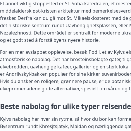
Et annet viktig stoppested er St. Sofia-katedralen, et mest
middelaldersk øst-kristen arkitektur med bemerkelsesver
fresker. Derfra kan du gå mot St. Mikaelsklosteret med de
det historiske sentrum rundt Uavhengighetsplassen, eller
Nezalezhnosti. Dette området er sentralt for moderne ukr
og et godt sted å forstå byens nyere historie.
For en mer avslappet opplevelse, besøk Podil, et av Kyivs e
atmosfæriske nabolag. Det har brosteinsbelagte gater, tilga
elvebredden, uavhengige kafeer, gallerier og en sterk lokal 
er Andriivskyi-bakken populær for sine kirker, suvenirboder
Hvis du ønsker en roligere, grønnere pause, er de botanis
elvepromenadene gode alternativer, spesielt om våren og
Beste nabolag for ulike typer reisende
Kyivs nabolag har hver sin rytme, så hvor du bor kan forme
Bysentrum rundt Khresjtsjatyk, Maidan og nærliggende ga