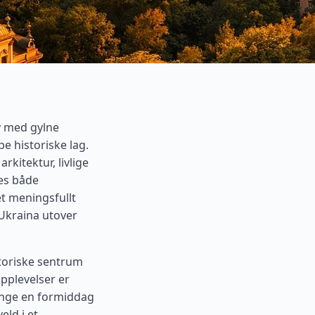
y med gylne
pe historiske lag.
kitektur, livlige
les både
et meningsfullt
Ukraina utover
storiske sentrum
opplevelser er
ringe en formiddag
eld i et