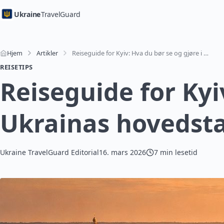
Ukraine
TravelGuard
Hjem
Artikler
Reiseguide for Kyiv: Hva du bør se og gjøre i Ukrainas hovedstad
REISETIPS
Reiseguide for Kyi
Ukrainas hovedst
Ukraine TravelGuard Editorial
16. mars 2026
7 min lesetid