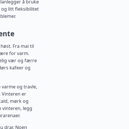
planlegger å bruke
g litt fleksibilitet
oblemer.
ente
høst. Fra mai til
være for varm.
lig vær og færre
dørs kafeer og
 varme og travle,
 Vinteren er
kald, mørk og
 vinteren, legg
urarenaer.
du drar. Noen