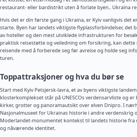
restaurant- eller bardistrikt uten å forlate byen..
Ukraina re
Hvis det er din første gang i Ukraina, er Kyiv vanligvis det e
starte. Byen har landets viktigste flyplassforbindelser, det 
av hoteller og den mest utviklede infrastrukturen for besø
praktisk reisestøtte og veiledning om forsikring, kan dette
reisende med å forberede seg før avreise og holde seg in
turen.
Toppattraksjoner og hva du bør se
Start med Kyiv Petsjersk-lavra, et av byens viktigste landem
klosterkomplekset står på UNESCOs verdensarvliste og er k
kirker, grotter og panoramautsikt over elven Dnipro. I nær
Nasjonalmuseet for Ukrainas historie i andre verdenskrig
Moderlandet-monumentet kontekst til landets historie fra 
og nåværende identitet.