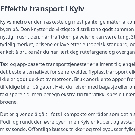
Effektiv transport i Kyiv
Kyivs metro er den raskeste og mest pålitelige måten å ko
byen på. Den knytter de viktigste distriktene godt sammen 
nyttig i rushtiden, når trafikken på veiene kan være tung. 
tydelig merket, prisene er lave etter europeisk standard, o
enkelt å bruke når du har lært deg rutefargene og overga
Taxi og app-baserte transporttjenester er allment tilgjengel
det beste alternativet for sene kvelder, flyplasstransport 
ikke er godt dekket av metroen. Bruk anerkjente apper fre
tilfeldige biler på gaten. Hvis du reiser med bagasje eller o
taxi spare tid, men beregn ekstra tid til trafikk, spesielt n
broene.
Det er givende å gå til fots i kompakte områder som det hi
Podil og rundt den øvre byen, men Kyiv er kupert og avst
misvisende. Offentlige busser, trikker og trolleybusser fylle