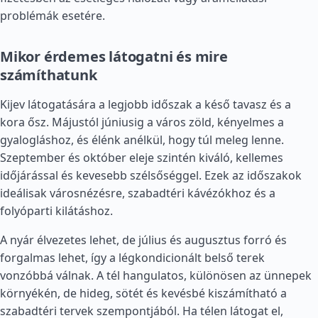
problémák esetére.
Mikor érdemes látogatni és mire
számíthatunk
Kijev látogatására a legjobb időszak a késő tavasz és a
kora ősz. Májustól júniusig a város zöld, kényelmes a
gyalogláshoz, és élénk anélkül, hogy túl meleg lenne.
Szeptember és október eleje szintén kiváló, kellemes
időjárással és kevesebb szélsőséggel. Ezek az időszakok
ideálisak városnézésre, szabadtéri kávézókhoz és a
folyóparti kilátáshoz.
A nyár élvezetes lehet, de július és augusztus forró és
forgalmas lehet, így a légkondicionált belső terek
vonzóbbá válnak. A tél hangulatos, különösen az ünnepek
környékén, de hideg, sötét és kevésbé kiszámítható a
szabadtéri tervek szempontjából. Ha télen látogat el,