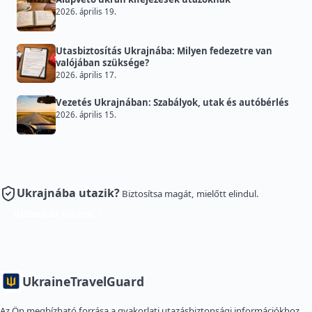
2026. április 19.
Utasbiztosítás Ukrajnába: Milyen fedezetre van
valójában szüksége?
2026. április 17.
Vezetés Ukrajnában: Szabályok, utak és autóbérlés
2026. április 15.
Ukrajnába utazik?
Biztosítsa magát, mielőtt elindul.
Biztosítás kötése
Ukraine
TravelGuard
Az Ön megbízható forrása a gyakorlati utazásbiztonsági információkhoz,