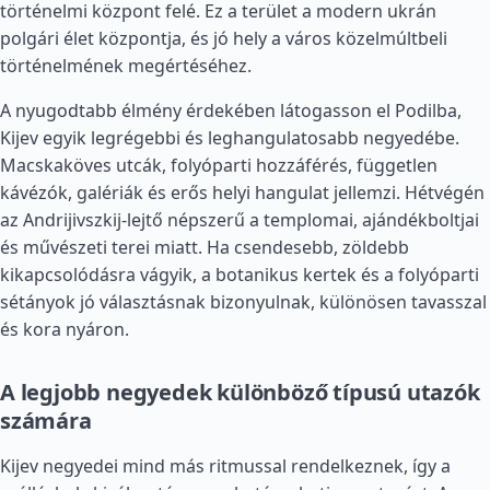
történelmi központ felé. Ez a terület a modern ukrán
polgári élet központja, és jó hely a város közelmúltbeli
történelmének megértéséhez.
A nyugodtabb élmény érdekében látogasson el Podilba,
Kijev egyik legrégebbi és leghangulatosabb negyedébe.
Macskaköves utcák, folyóparti hozzáférés, független
kávézók, galériák és erős helyi hangulat jellemzi. Hétvégén
az Andrijivszkij-lejtő népszerű a templomai, ajándékboltjai
és művészeti terei miatt. Ha csendesebb, zöldebb
kikapcsolódásra vágyik, a botanikus kertek és a folyóparti
sétányok jó választásnak bizonyulnak, különösen tavasszal
és kora nyáron.
A legjobb negyedek különböző típusú utazók
számára
Kijev negyedei mind más ritmussal rendelkeznek, így a