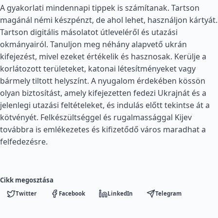
A gyakorlati mindennapi tippek is számítanak. Tartson
magánál némi készpénzt, de ahol lehet, használjon kártyát.
Tartson digitális másolatot útleveléről és utazási
okmányairól. Tanuljon meg néhány alapvető ukrán
kifejezést, mivel ezeket értékelik és hasznosak. Kerülje a
korlátozott területeket, katonai létesítményeket vagy
bármely tiltott helyszínt. A nyugalom érdekében kössön
olyan biztosítást, amely kifejezetten fedezi Ukrajnát és a
jelenlegi utazási feltételeket, és indulás előtt tekintse át a
kötvényét. Felkészültséggel és rugalmassággal Kijev
továbbra is emlékezetes és kifizetődő város maradhat a
felfedezésre.
Cikk megosztása
Twitter
Facebook
LinkedIn
Telegram