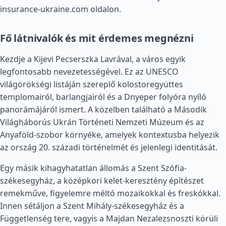
insurance-ukraine.com oldalon.
Fő látnivalók és mit érdemes megnézni
Kezdje a Kijevi Pecserszka Lavrával, a város egyik
legfontosabb nevezetességével. Ez az UNESCO
világörökségi listáján szereplő kolostoregyüttes
templomairól, barlangjairól és a Dnyeper folyóra nyíló
panorámájáról ismert. A közelben található a Második
Világháborús Ukrán Történeti Nemzeti Múzeum és az
Anyaföld-szobor környéke, amelyek kontextusba helyezik
az ország 20. századi történelmét és jelenlegi identitását.
Egy másik kihagyhatatlan állomás a Szent Szófia-
székesegyház, a középkori kelet-keresztény építészet
remekműve, figyelemre méltó mozaikokkal és freskókkal.
Innen sétáljon a Szent Mihály-székesegyház és a
Függetlenség tere, vagyis a Majdan Nezalezsnoszti körüli