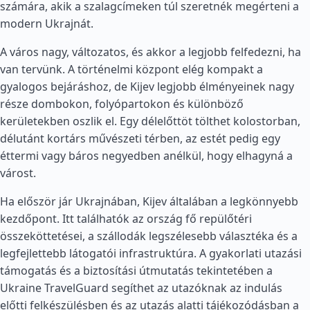
számára, akik a szalagcímeken túl szeretnék megérteni a
modern Ukrajnát.
A város nagy, változatos, és akkor a legjobb felfedezni, ha
van tervünk. A történelmi központ elég kompakt a
gyalogos bejáráshoz, de Kijev legjobb élményeinek nagy
része dombokon, folyópartokon és különböző
kerületekben oszlik el. Egy délelőttöt tölthet kolostorban,
délutánt kortárs művészeti térben, az estét pedig egy
éttermi vagy báros negyedben anélkül, hogy elhagyná a
várost.
Ha először jár Ukrajnában, Kijev általában a legkönnyebb
kezdőpont. Itt találhatók az ország fő repülőtéri
összeköttetései, a szállodák legszélesebb választéka és a
legfejlettebb látogatói infrastruktúra. A gyakorlati utazási
támogatás és a biztosítási útmutatás tekintetében a
Ukraine TravelGuard segíthet az utazóknak az indulás
előtti felkészülésben és az utazás alatti tájékozódásban a