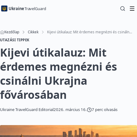
Ukraine
TravelGuard
Kezdőlap
Cikkek
Kijevi útikalauz: Mit érdemes megnézni és csinálni Ukrajna fővárosában
UTAZÁSI TIPPEK
Kijevi útikalauz: Mit
érdemes megnézni és
csinálni Ukrajna
fővárosában
Ukraine TravelGuard Editorial
2026. március 16.
7 perc olvasás