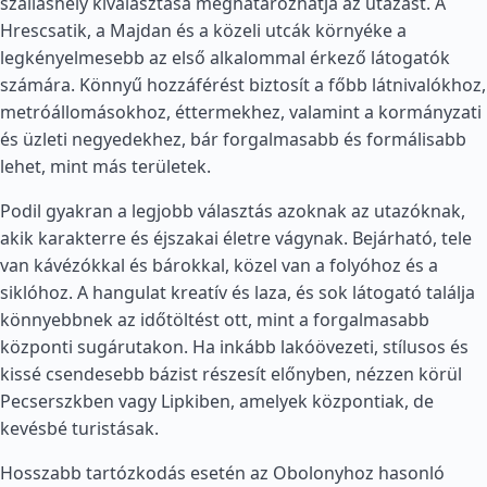
szálláshely kiválasztása meghatározhatja az utazást. A
Hrescsatik, a Majdan és a közeli utcák környéke a
legkényelmesebb az első alkalommal érkező látogatók
számára. Könnyű hozzáférést biztosít a főbb látnivalókhoz,
metróállomásokhoz, éttermekhez, valamint a kormányzati
és üzleti negyedekhez, bár forgalmasabb és formálisabb
lehet, mint más területek.
Podil gyakran a legjobb választás azoknak az utazóknak,
akik karakterre és éjszakai életre vágynak. Bejárható, tele
van kávézókkal és bárokkal, közel van a folyóhoz és a
siklóhoz. A hangulat kreatív és laza, és sok látogató találja
könnyebbnek az időtöltést ott, mint a forgalmasabb
központi sugárutakon. Ha inkább lakóövezeti, stílusos és
kissé csendesebb bázist részesít előnyben, nézzen körül
Pecserszkben vagy Lipkiben, amelyek központiak, de
kevésbé turistásak.
Hosszabb tartózkodás esetén az Obolonyhoz hasonló