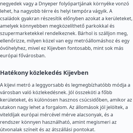
negyedek vagy a Dnyeper folyópartjának környéke vonzó
lehet, ha nagyobb térre és helyi tempóra vágyik. A
családok gyakran részesítik előnyben azokat a kerületeket,
amelyek könnyebben megközelíthető parkokkal és
szupermarketekkel rendelkeznek. Bárhol is szálljon meg,
ellenőrizze, milyen közel van egy metróállomáshoz és egy
óvóhelyhez, mivel ez Kijevben fontosabb, mint sok más
európai fővárosban.
Hatékony közlekedés Kijevben
A kijevi metró a leggyorsabb és legmegbízhatóbb módja a
városban való közlekedésnek. Jól összeköti a főbb
kerületeket, és különösen hasznos csúcsidőben, amikor az
utakon nagy lehet a forgalom. Az állomások jól jelöltek, a
viteldíjak európai mércével mérve alacsonyak, és a
rendszer könnyen használható, amint megismeri az
útvonalak színeit és az átszállási pontokat.