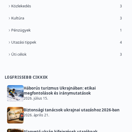
Közlekedés
3
Kultúra
3
Pénzügyek
1
Utazási tippek
4
Úti célok
3
LEGFRISSEBB CIKKEK
Háborús turizmus Ukrajnában: etikai
megfontolások és iránymutatások
2026. július 15.
Biztonsági tanácsok ukrajnai utazáshoz 2026-ban
2026. április 21.
Alapvető ukrán kifejezések utazóknak