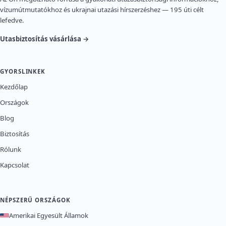
vízumútmutatókhoz és ukrajnai utazási hírszerzéshez — 195 úti célt
lefedve.
Utasbiztosítás vásárlása →
GYORSLINKEK
Kezdőlap
Országok
Blog
Biztosítás
Rólunk
Kapcsolat
NÉPSZERŰ ORSZÁGOK
Amerikai Egyesült Államok