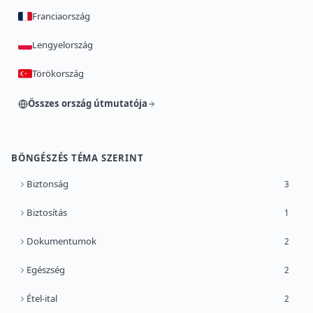
Franciaország
Lengyelország
Törökország
Összes ország útmutatója
BÖNGÉSZÉS TÉMA SZERINT
Biztonság
3
Biztosítás
1
Dokumentumok
2
Egészség
2
Étel-ital
2