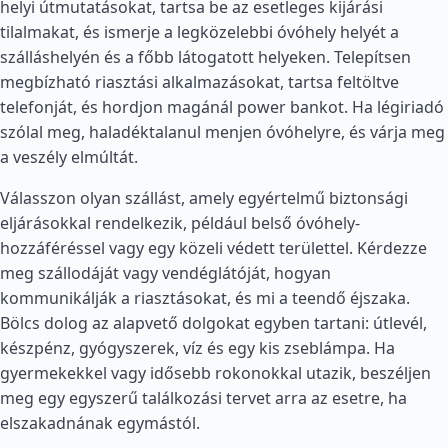
helyi útmutatásokat, tartsa be az esetleges kijárási
tilalmakat, és ismerje a legközelebbi óvóhely helyét a
szálláshelyén és a főbb látogatott helyeken. Telepítsen
megbízható riasztási alkalmazásokat, tartsa feltöltve
telefonját, és hordjon magánál power bankot. Ha légiriadó
szólal meg, haladéktalanul menjen óvóhelyre, és várja meg
a veszély elmúltát.
Válasszon olyan szállást, amely egyértelmű biztonsági
eljárásokkal rendelkezik, például belső óvóhely-
hozzáféréssel vagy egy közeli védett területtel. Kérdezze
meg szállodáját vagy vendéglátóját, hogyan
kommunikálják a riasztásokat, és mi a teendő éjszaka.
Bölcs dolog az alapvető dolgokat egyben tartani: útlevél,
készpénz, gyógyszerek, víz és egy kis zseblámpa. Ha
gyermekekkel vagy idősebb rokonokkal utazik, beszéljen
meg egy egyszerű találkozási tervet arra az esetre, ha
elszakadnának egymástól.