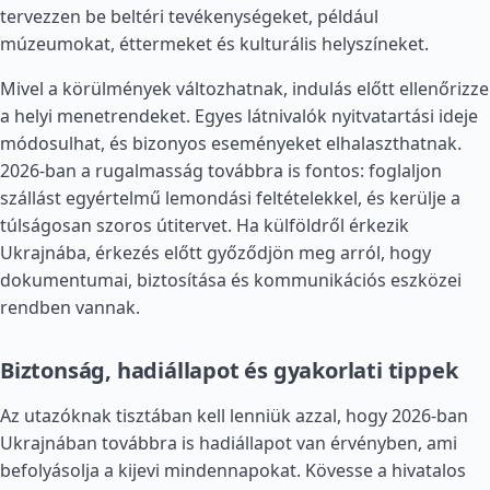
tervezzen be beltéri tevékenységeket, például
múzeumokat, éttermeket és kulturális helyszíneket.
Mivel a körülmények változhatnak, indulás előtt ellenőrizze
a helyi menetrendeket. Egyes látnivalók nyitvatartási ideje
módosulhat, és bizonyos eseményeket elhalaszthatnak.
2026-ban a rugalmasság továbbra is fontos: foglaljon
szállást egyértelmű lemondási feltételekkel, és kerülje a
túlságosan szoros útitervet. Ha külföldről érkezik
Ukrajnába, érkezés előtt győződjön meg arról, hogy
dokumentumai, biztosítása és kommunikációs eszközei
rendben vannak.
Biztonság, hadiállapot és gyakorlati tippek
Az utazóknak tisztában kell lenniük azzal, hogy 2026-ban
Ukrajnában továbbra is hadiállapot van érvényben, ami
befolyásolja a kijevi mindennapokat. Kövesse a hivatalos