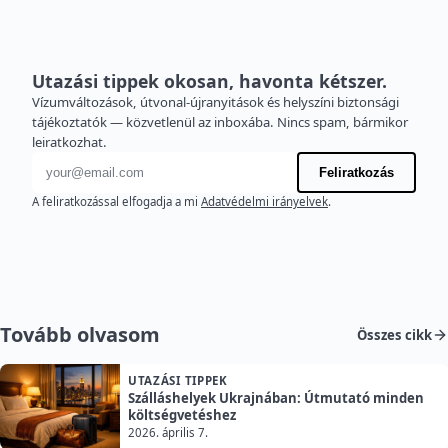
Utazási tippek okosan, havonta kétszer.
Vízumváltozások, útvonal-újranyitások és helyszíni biztonsági
tájékoztatók — közvetlenül az inboxába. Nincs spam, bármikor
leiratkozhat.
E-mail cím
Feliratkozás
A feliratkozással elfogadja a mi
Adatvédelmi irányelvek
.
Tovább olvasom
Összes cikk
UTAZÁSI TIPPEK
Szálláshelyek Ukrajnában: Útmutató minden
költségvetéshez
2026. április 7.