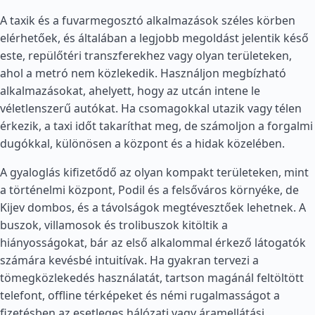
A taxik és a fuvarmegosztó alkalmazások széles körben
elérhetőek, és általában a legjobb megoldást jelentik késő
este, repülőtéri transzferekhez vagy olyan területeken,
ahol a metró nem közlekedik. Használjon megbízható
alkalmazásokat, ahelyett, hogy az utcán intene le
véletlenszerű autókat. Ha csomagokkal utazik vagy télen
érkezik, a taxi időt takaríthat meg, de számoljon a forgalmi
dugókkal, különösen a központ és a hidak közelében.
A gyaloglás kifizetődő az olyan kompakt területeken, mint
a történelmi központ, Podil és a felsőváros környéke, de
Kijev dombos, és a távolságok megtévesztőek lehetnek. A
buszok, villamosok és trolibuszok kitöltik a
hiányosságokat, bár az első alkalommal érkező látogatók
számára kevésbé intuitívak. Ha gyakran tervezi a
tömegközlekedés használatát, tartson magánál feltöltött
telefont, offline térképeket és némi rugalmasságot a
fizetésben az esetleges hálózati vagy áramellátási