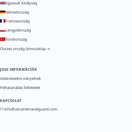
Egyesült Királyság
Németország
Franciaország
Lengyelország
Törökország
Összes ország útmutatója →
JOGI INFORMÁCIÓK
Adatvédelmi irányelvek
Felhasználási feltételek
KAPCSOLAT
info@ukrainetravelguard.com