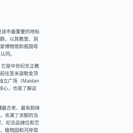
，这是该市最重要的地标
群，以其教堂、洞
家博物馆和祖国母
族认同。
l），它是中世纪东正教
前往圣米迦勒金顶
围绕独立广场（Maidan
活的核心，也是了解这
辅最古老、最有韵味
，充满了浓郁的当
其教堂、纪念品摊位和艺
，植物园和河岸堤