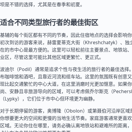
坝是不错的选择，尤其是在春季和初夏。
适合不同类型旅行者的最佳街区
基辅的每个街区都有不同的节奏，因此住宿地点的选择会影响你
初次到访的游客来说，赫雷夏蒂克大街（Khreshchatyk）、
在的市中心是最方便的。这里可以轻松前往主要景点、地铁站、
业区，尽管这里可能比其他区域更繁忙、更正式。
波迪尔（Podil）通常是追求个性与夜生活的旅行者的最佳选择
布咖啡馆和酒吧，且靠近河流和缆车站。这里的氛围既有创意又
现比起交通繁忙的中心大道，在这里消磨时光更加惬意。如果你
尚、安静且非旅游导向的区域，可以考虑佩乔尔斯克（Pechers
（Lypky），它们位于市中心但环境更为幽静。
对于长期停留的游客，奥博隆（Obolon）或第聂伯河沿岸区
你想要更大的空间和更慢的当地生活节奏。家庭游客通常更喜欢
区域。无论你住在哪里，请务必确认离地铁站和避难所的距离，