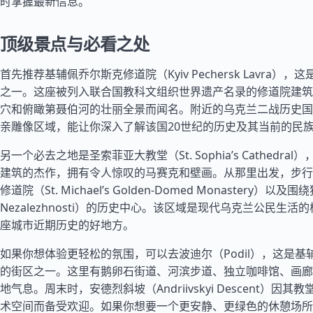
时掌握最新信息。
顶级景点与必看之处
首先推荐基辅佩乔尔斯克修道院（Kyiv Pechersk Lavra）
之一。这座被列入联合国教科文组织世界遗产名录的修道院建筑
穴和俯瞰第聂伯河的壮丽全景而闻名。附近的乌克兰二战历史国
亲雕像区域，能让你深入了解该国20世纪的历史及其当前的民
另一个必去之地是圣索菲亚大教堂（St. Sophia’s Cathedra
建筑的杰作，拥有令人惊叹的马赛克和壁画。从那里出发，步行
修道院（St. Michael’s Golden-Domed Monastery）以及
Nezalezhnosti）的历史中心。该区域是现代乌克兰公民生
座城市近期历史的好地方。
如果你想体验更轻松的氛围，可以去波迪尔（Podil），这是基
的街区之一。这里有鹅卵石街道、河滨步道、独立咖啡馆、画廊
地气息。周末时，安德烈斜坡（Andriivskyi Descent）因
术空间而备受欢迎。如果你想要一个更安静、更绿色的休憩场所