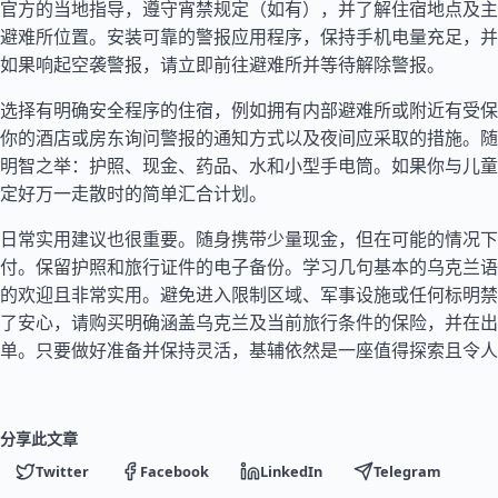
官方的当地指导，遵守宵禁规定（如有），并了解住宿地点及主
避难所位置。安装可靠的警报应用程序，保持手机电量充足，并
如果响起空袭警报，请立即前往避难所并等待解除警报。
选择有明确安全程序的住宿，例如拥有内部避难所或附近有受保
你的酒店或房东询问警报的通知方式以及夜间应采取的措施。随
明智之举：护照、现金、药品、水和小型手电筒。如果你与儿童
定好万一走散时的简单汇合计划。
日常实用建议也很重要。随身携带少量现金，但在可能的情况下
付。保留护照和旅行证件的电子备份。学习几句基本的乌克兰语
的欢迎且非常实用。避免进入限制区域、军事设施或任何标明禁
了安心，请购买明确涵盖乌克兰及当前旅行条件的保险，并在出
单。只要做好准备并保持灵活，基辅依然是一座值得探索且令人
分享此文章
Twitter
Facebook
LinkedIn
Telegram