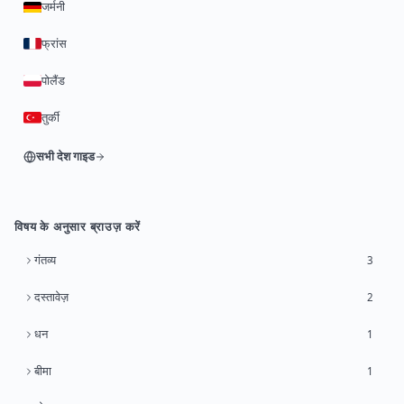
जर्मनी
फ्रांस
पोलैंड
तुर्की
सभी देश गाइड
विषय के अनुसार ब्राउज़ करें
गंतव्य
3
दस्तावेज़
2
धन
1
बीमा
1