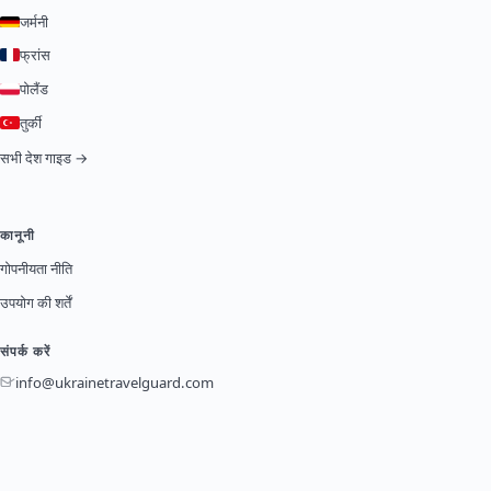
जर्मनी
फ्रांस
पोलैंड
तुर्की
सभी देश गाइड →
कानूनी
गोपनीयता नीति
उपयोग की शर्तें
संपर्क करें
info@ukrainetravelguard.com