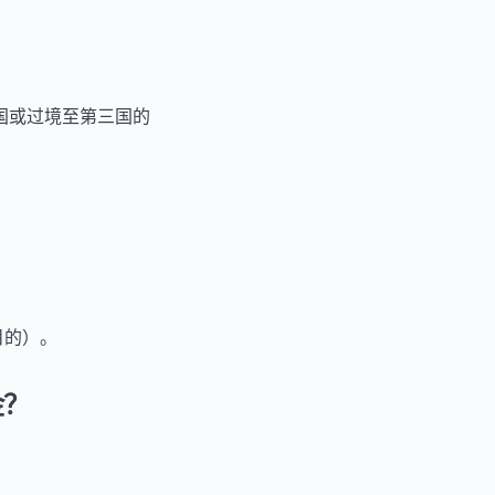
国或过境至第三国的
目的）。
金？