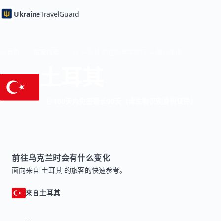
Ukraine
TravelGuard
首页
国家指南
从 土耳其 前往乌克兰旅行 — 旅行指南
土耳其
180天内免签最长90天（含生物识别身份证件）
前往乌克兰时会有什么变化
面向来自 土耳其 的旅客的快速参考。
土耳其
来自