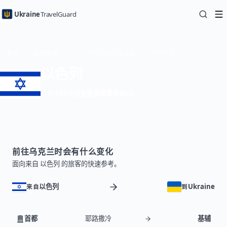
Ukraine
TravelGuard
首页
国家指南
从 以色列 前往乌克兰旅行 — 旅行指南
以色列
180天内免签停留最多90天
前往乌克兰时会有什么变化
面向来自 以色列 的旅客的快速参考。
以色列
Ukraine
来自
到
首都
耶路撒冷
基辅