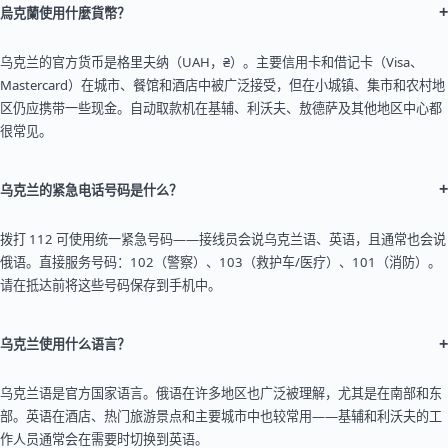
+
烏克蘭使用什麼貨幣？
乌克兰的官方货币是格里夫纳（UAH，₴）。主要信用卡和借记卡（Visa、
Mastercard）在城市、餐馆和酒店中被广泛接受，但在小城镇、集市和农村地
区仍应携带一些现金。自动取款机在基辅、利沃夫、敖德萨及其他地区中心都
很常见。
+
乌克兰的紧急电话号码是什么？
拨打 112 可使用统一紧急号码——接线员会说乌克兰语、英语，且通常也会说
俄语。直接服务号码：102（警察）、103（救护车/医疗）、101（消防）。
请在抵达前将这些号码保存到手机中。
+
乌克兰使用什么语言？
乌克兰语是官方国家语言。俄语在许多地区也广泛被理解，尤其是在南部和东
部。英语在酒店、热门旅游景点和主要城市中也较常用——基辅和利沃夫的工
作人员通常会在需要时切换到英语。