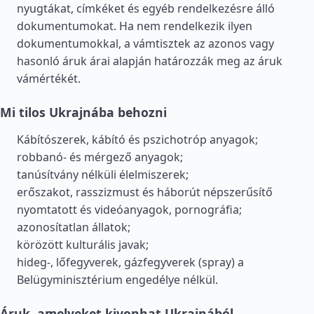
nyugtákat, címkéket és egyéb rendelkezésre álló
dokumentumokat. Ha nem rendelkezik ilyen
dokumentumokkal, a vámtisztek az azonos vagy
hasonló áruk árai alapján határozzák meg az áruk
vámértékét.
Mi tilos Ukrajnába behozni
Kábítószerek, kábító és pszichotróp anyagok;
robbanó- és mérgező anyagok;
tanúsítvány nélküli élelmiszerek;
erőszakot, rasszizmust és háborút népszerűsítő
nyomtatott és videóanyagok, pornográfia;
azonosítatlan állatok;
körözött kulturális javak;
hideg-, lőfegyverek, gázfegyverek (spray) a
Belügyminisztérium engedélye nélkül.
Áruk, amelyeket kivonhat Ukrajnából