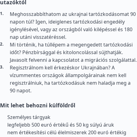
utazóktól
Meghosszabbíthatom az ukrajnai tartózkodásomat 90
napon túl? Igen, ideiglenes tartózkodási engedély
igénylésével, vagy az országból való kilépéssel és 180
nap utáni visszatéréssel.
Mi történik, ha túllépem a megengedett tartózkodási
időt? Pénzbírsággal és kitoloncolással sújthatják.
Javasolt felvenni a kapcsolatot a migrációs szolgálattal.
Regisztrálnom kell érkezéskor Ukrajnában? A
vízummentes országok állampolgárainak nem kell
regisztrálniuk, ha tartózkodásuk nem haladja meg a
90 napot.
Mit lehet behozni külföldről
Személyes tárgyak
legfeljebb 500 euró értékű és 50 kg súlyú áruk
nem értékesítési célú élelmiszerek 200 euró értékig