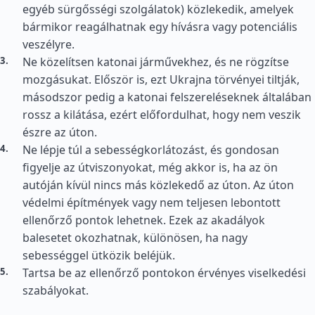
egyéb sürgősségi szolgálatok) közlekedik, amelyek
bármikor reagálhatnak egy hívásra vagy potenciális
veszélyre.
Ne közelítsen katonai járművekhez, és ne rögzítse
mozgásukat. Először is, ezt Ukrajna törvényei tiltják,
másodszor pedig a katonai felszereléseknek általában
rossz a kilátása, ezért előfordulhat, hogy nem veszik
észre az úton.
Ne lépje túl a sebességkorlátozást, és gondosan
figyelje az útviszonyokat, még akkor is, ha az ön
autóján kívül nincs más közlekedő az úton. Az úton
védelmi építmények vagy nem teljesen lebontott
ellenőrző pontok lehetnek. Ezek az akadályok
balesetet okozhatnak, különösen, ha nagy
sebességgel ütközik beléjük.
Tartsa be az ellenőrző pontokon érvényes viselkedési
szabályokat.