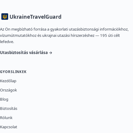
Ukraine
TravelGuard
Az Ön megbízható forrása a gyakorlati utazásbiztonsági információkhoz,
vízumútmutatókhoz és ukrajnai utazási hírszerzéshez — 195 úti célt
lefedve.
Utasbiztosítás vásárlása →
GYORSLINKEK
Kezdőlap
Országok
Blog
Biztosítás
Rólunk
Kapcsolat