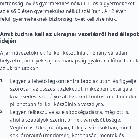
biztonsági öv és gyermekülés nélkül. Tilos a gyermekeket
az első ülésen gyermekülés nélkül szállítani. A 12 éven
felüli gyermekeknek biztonsági övet kell viselniük.
Amit tudnia kell az ukrajnai vezetésről hadiállapot
idején
A járművezetőknek fel kell készülniük néhány váratlan
helyzetre, amelyek sajnos manapság gyakran előfordulnak
az ukrán utakon.
Legyen a lehető legkoncentráltabb az úton, és figyelje
szorosan az összes közlekedőt, miközben betartja a
közlekedési szabályokat. Ez azért fontos, mert minden
pillanatban fel kell készülnie a veszélyre.
Legyen felkészülve az elsőbbségadásra, még ott is,
ahol a szabályok szerint önnek van elsőbbsége.
Végtére is, Ukrajna útjain, főleg a városokban, most
sok járőrautó (rendőrség, katonaság, mentők és