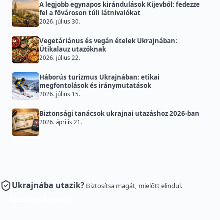
A legjobb egynapos kirándulások Kijevből: fedezze
fel a fővároson túli látnivalókat
2026. július 30.
Vegetáriánus és vegán ételek Ukrajnában:
Útikalauz utazóknak
2026. július 22.
Háborús turizmus Ukrajnában: etikai
megfontolások és iránymutatások
2026. július 15.
Biztonsági tanácsok ukrajnai utazáshoz 2026-ban
2026. április 21.
Ukrajnába utazik?
Biztosítsa magát, mielőtt elindul.
Biztosítás kötése