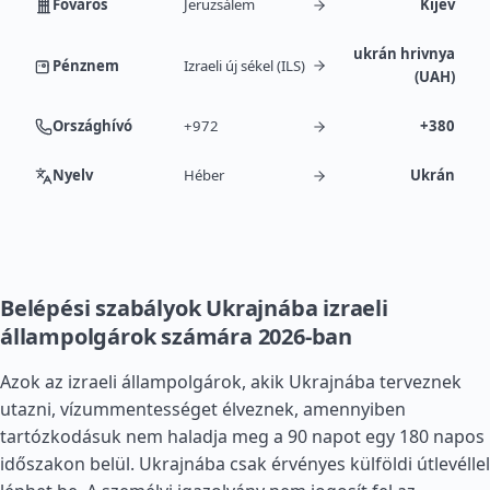
Főváros
Jeruzsálem
Kijev
ukrán hrivnya
Pénznem
Izraeli új sékel (ILS)
(UAH)
Országhívó
+972
+380
Nyelv
Héber
Ukrán
Belépési szabályok Ukrajnába izraeli
állampolgárok számára 2026-ban
Azok az izraeli állampolgárok, akik Ukrajnába terveznek
utazni, vízummentességet élveznek, amennyiben
tartózkodásuk nem haladja meg a 90 napot egy 180 napos
időszakon belül. Ukrajnába csak érvényes külföldi útlevéllel