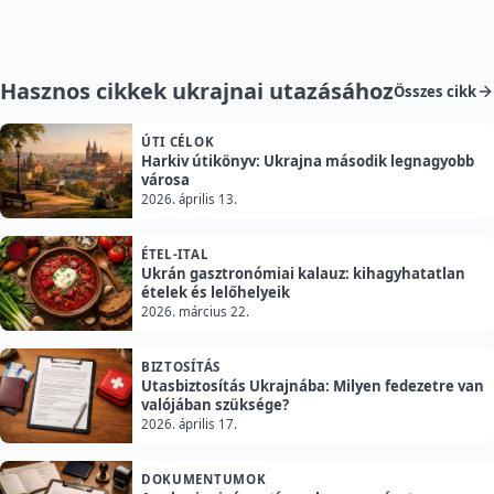
Hasznos cikkek ukrajnai utazásához
Összes cikk
ÚTI CÉLOK
Harkiv útikönyv: Ukrajna második legnagyobb
városa
2026. április 13.
ÉTEL-ITAL
Ukrán gasztronómiai kalauz: kihagyhatatlan
ételek és lelőhelyeik
2026. március 22.
BIZTOSÍTÁS
Utasbiztosítás Ukrajnába: Milyen fedezetre van
valójában szüksége?
2026. április 17.
DOKUMENTUMOK