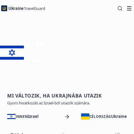
Ukraine
TravelGuard
Kezdőlap
Ország útmutatók
Utazás Ukrajnába innen: Izrael — Útikönyv
Izrael
Vízummentesen legfeljebb 90 napig 180 napon
belül
MI VÁLTOZIK, HA UKRAJNÁBA UTAZIK
Gyors hivatkozás az Izrael-ból utazók számára.
Izrael
Ukraine
INNEN
CÉLORSZÁG