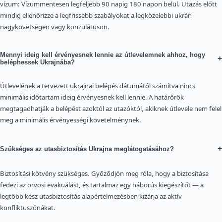
vízum: Vízummentesen legfeljebb 90 napig 180 napon belül. Utazás előtt
mindig ellenőrizze a legfrissebb szabályokat a legközelebbi ukrán
nagykövetségen vagy konzulátuson.
Mennyi ideig kell érvényesnek lennie az útlevelemnek ahhoz, hogy
+
beléphessek Ukrajnába?
Útlevelének a tervezett ukrajnai belépés dátumától számítva nincs
minimális időtartam ideig érvényesnek kell lennie. A határőrök
megtagadhatják a belépést azoktól az utazóktól, akiknek útlevele nem felel
meg a minimális érvényességi követelménynek.
+
Szükséges az utasbiztosítás Ukrajna meglátogatásához?
Biztosítási kötvény szükséges. Győződjön meg róla, hogy a biztosítása
fedezi az orvosi evakuálást, és tartalmaz egy háborús kiegészítőt — a
legtöbb kész utasbiztosítás alapértelmezésben kizárja az aktív
konfliktuszónákat.