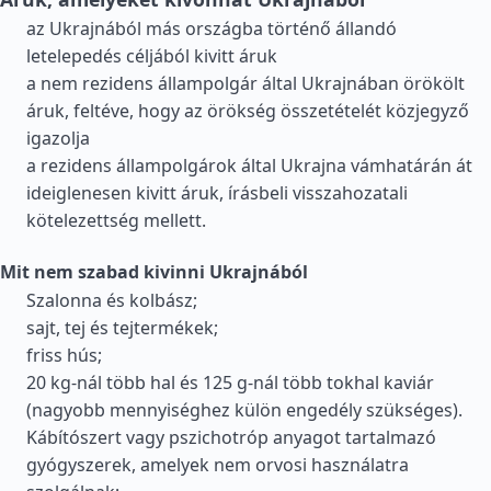
az Ukrajnából más országba történő állandó
letelepedés céljából kivitt áruk
a nem rezidens állampolgár által Ukrajnában örökölt
áruk, feltéve, hogy az örökség összetételét közjegyző
igazolja
a rezidens állampolgárok által Ukrajna vámhatárán át
ideiglenesen kivitt áruk, írásbeli visszahozatali
kötelezettség mellett.
Mit nem szabad kivinni Ukrajnából
Szalonna és kolbász;
sajt, tej és tejtermékek;
friss hús;
20 kg-nál több hal és 125 g-nál több tokhal kaviár
(nagyobb mennyiséghez külön engedély szükséges).
Kábítószert vagy pszichotróp anyagot tartalmazó
gyógyszerek, amelyek nem orvosi használatra