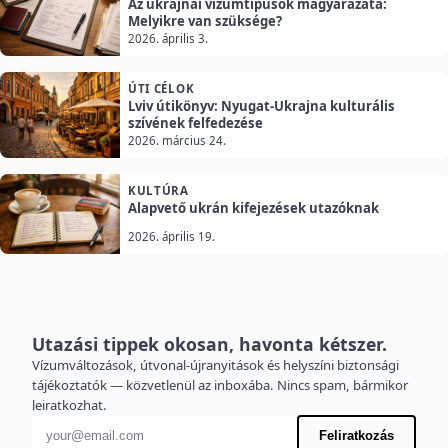
Az ukrajnai vízumtípusok magyarázata:
Melyikre van szüksége?
2026. április 3.
ÚTI CÉLOK
Lviv útikönyv: Nyugat-Ukrajna kulturális
szívének felfedezése
2026. március 24.
KULTÚRA
Alapvető ukrán kifejezések utazóknak
2026. április 19.
Utazási tippek okosan, havonta kétszer.
Vízumváltozások, útvonal-újranyitások és helyszíni biztonsági
tájékoztatók — közvetlenül az inboxába. Nincs spam, bármikor
leiratkozhat.
E-mail cím
Feliratkozás