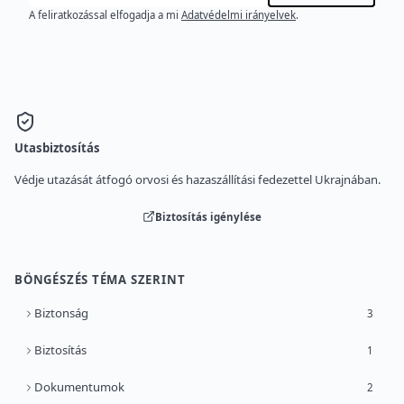
A feliratkozással elfogadja a mi
Adatvédelmi irányelvek
.
Utasbiztosítás
Védje utazását átfogó orvosi és hazaszállítási fedezettel Ukrajnában.
Biztosítás igénylése
BÖNGÉSZÉS TÉMA SZERINT
Biztonság
3
Biztosítás
1
Dokumentumok
2