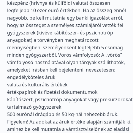
készpénz (hrivnya és külföldi valuta) összesen
legfeljebb 10 ezer euró értékben. Ha az összeg ennél
nagyobb, be kell mutatnia egy banki igazolást arról,
hogy az összeget a személyes számlájáról vették fel
gyógyszerek (kivéve kábítószer- és pszichotróp
anyagokat) a törvényben meghatározott
mennyiségben: személyenként legfeljebb 5 csomag
minden gyógyszerből. Vörös vámfolyosó: A „vörös”
vámfolyosó használatával olyan tárgyak szállíthatók,
amelyeket írásban kell bejelenteni, nevezetesen:
engedélyköteles áruk
valuta és kulturális értékek
értékpapírok és fizetési dokumentumok
kábítószert, pszichotróp anyagokat vagy prekurzorokat
tartalmazó gyógyszerek
500 eurónál drágább és 50 kg-nál nehezebb áruk.
Figyelem! Az adókat az áruk értéke alapján számítják ki,
amihez be kell mutatnia a vámtisztviselőnek az eladási