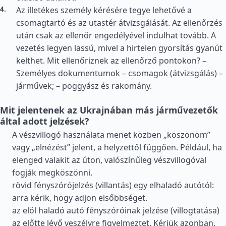
Az illetékes személy kérésére tegye lehetővé a
csomagtartó és az utastér átvizsgálását. Az ellenőrzés
után csak az ellenőr engedélyével indulhat tovább. A
vezetés legyen lassú, mivel a hirtelen gyorsítás gyanút
kelthet. Mit ellenőriznek az ellenőrző pontokon? –
Személyes dokumentumok – csomagok (átvizsgálás) –
járművek; – poggyász és rakomány.
Mit jelentenek az Ukrajnában más járművezetők
által adott jelzések?
A vészvillogó használata menet közben „köszönöm”
vagy „elnézést” jelent, a helyzettől függően. Például, ha
elenged valakit az úton, valószínűleg vészvillogóval
fogják megköszönni.
rövid fényszórójelzés (villantás) egy elhaladó autótól:
arra kérik, hogy adjon elsőbbséget.
az elöl haladó autó fényszóróinak jelzése (villogtatása)
az előtte lévő veszélyre figyelmeztet. Kérjük azonban,