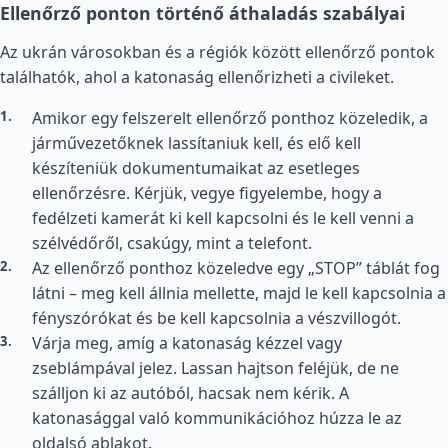
Ellenőrző ponton történő áthaladás szabályai
Az ukrán városokban és a régiók között ellenőrző pontok
találhatók, ahol a katonaság ellenőrizheti a civileket.
Amikor egy felszerelt ellenőrző ponthoz közeledik, a
járművezetőknek lassítaniuk kell, és elő kell
készíteniük dokumentumaikat az esetleges
ellenőrzésre. Kérjük, vegye figyelembe, hogy a
fedélzeti kamerát ki kell kapcsolni és le kell venni a
szélvédőről, csakúgy, mint a telefont.
Az ellenőrző ponthoz közeledve egy „STOP” táblát fog
látni – meg kell állnia mellette, majd le kell kapcsolnia a
fényszórókat és be kell kapcsolnia a vészvillogót.
Várja meg, amíg a katonaság kézzel vagy
zseblámpával jelez. Lassan hajtson feléjük, de ne
szálljon ki az autóból, hacsak nem kérik. A
katonasággal való kommunikációhoz húzza le az
oldalsó ablakot.