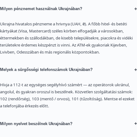
+
Milyen pénznemet használnak Ukrajnában?
Ukrajna hivatalos pénzneme a hrivnya (UAH, ₴). A főbb hitel- és betéti
kártyákat (Visa, Mastercard) széles körben elfogadják a városokban,
éttermekben és szállodákban, de kisebb településekre, piacokra és vidéki
területekre érdemes készpénzt is vinni. Az ATM-ek gyakoriak Kijevben,
Lvivben, Odesszában és más regionális központokban.
+
Melyek a sürgősségi telefonszámok Ukrajnában?
Hívja a 112-t az egységes segélyhívó számért — az operátorok ukránul,
angolul, és gyakran oroszul is beszélnek. Közvetlen szolgáltatási számok:
102 (rendőrség), 103 (mentő / orvosi), 101 (tűzoltóság). Mentse el ezeket
a telefonjába érkezés előtt.
+
Milyen nyelvet beszélnek Ukrajnában?