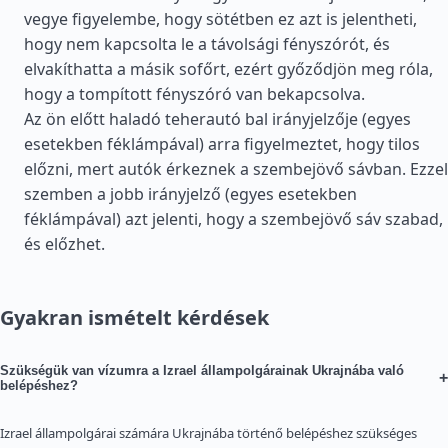
vegye figyelembe, hogy sötétben ez azt is jelentheti,
hogy nem kapcsolta le a távolsági fényszórót, és
elvakíthatta a másik sofőrt, ezért győződjön meg róla,
hogy a tompított fényszóró van bekapcsolva.
Az ön előtt haladó teherautó bal irányjelzője (egyes
esetekben féklámpával) arra figyelmeztet, hogy tilos
előzni, mert autók érkeznek a szembejövő sávban. Ezzel
szemben a jobb irányjelző (egyes esetekben
féklámpával) azt jelenti, hogy a szembejövő sáv szabad,
és előzhet.
Gyakran ismételt kérdések
Szükségük van vízumra a Izrael állampolgárainak Ukrajnába való
+
belépéshez?
Izrael állampolgárai számára Ukrajnába történő belépéshez szükséges