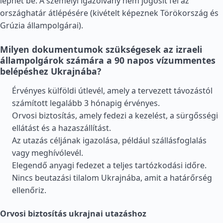
léphet be. A személyi igazolvány nem jogosít fel az
országhatár átlépésére (kivételt képeznek
Törökország
és
Grúzia
állampolgárai).
Milyen dokumentumok szükségesek az izraeli
állampolgárok számára a 90 napos vízummentes
belépéshez Ukrajnába?
Érvényes külföldi útlevél, amely a tervezett távozástól
számított legalább 3 hónapig érvényes.
Orvosi biztosítás, amely fedezi a kezelést, a sürgősségi
ellátást és a hazaszállítást.
Az utazás céljának igazolása, például szállásfoglalás
vagy meghívólevél.
Elegendő anyagi fedezet a teljes tartózkodási időre.
Nincs beutazási tilalom Ukrajnába, amit a határőrség
ellenőriz.
Orvosi biztosítás ukrajnai utazáshoz