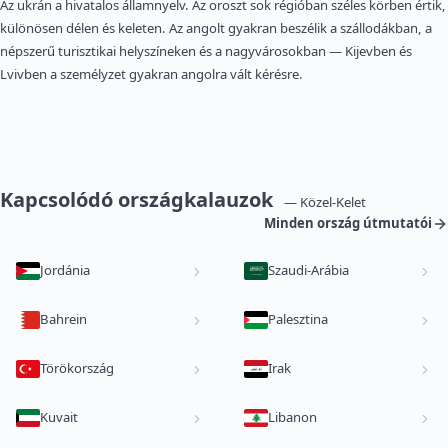
Az ukrán a hivatalos államnyelv. Az oroszt sok régióban széles körben értik,
különösen délen és keleten. Az angolt gyakran beszélik a szállodákban, a
népszerű turisztikai helyszíneken és a nagyvárosokban — Kijevben és
Lvivben a személyzet gyakran angolra vált kérésre.
Kapcsolódó országkalauzok
— Közel-Kelet
Minden ország útmutatói
Jordánia
Szaudi-Arábia
Bahrein
Palesztina
Törökország
Irak
Kuvait
Libanon