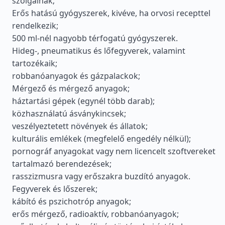
szolgálnak;
Erős hatású gyógyszerek, kivéve, ha orvosi recepttel
rendelkezik;
500 ml-nél nagyobb térfogatú gyógyszerek.
Hideg-, pneumatikus és lőfegyverek, valamint
tartozékaik;
robbanóanyagok és gázpalackok;
Mérgező és mérgező anyagok;
háztartási gépek (egynél több darab);
közhasználatú ásványkincsek;
veszélyeztetett növények és állatok;
kulturális emlékek (megfelelő engedély nélkül);
pornográf anyagokat vagy nem licencelt szoftvereket
tartalmazó berendezések;
rasszizmusra vagy erőszakra buzdító anyagok.
Fegyverek és lőszerek;
kábító és pszichotróp anyagok;
erős mérgező, radioaktív, robbanóanyagok;