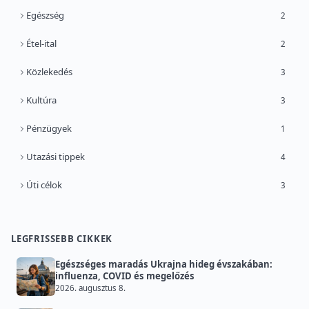
Egészség
2
Étel-ital
2
Közlekedés
3
Kultúra
3
Pénzügyek
1
Utazási tippek
4
Úti célok
3
LEGFRISSEBB CIKKEK
Egészséges maradás Ukrajna hideg évszakában:
influenza, COVID és megelőzés
2026. augusztus 8.