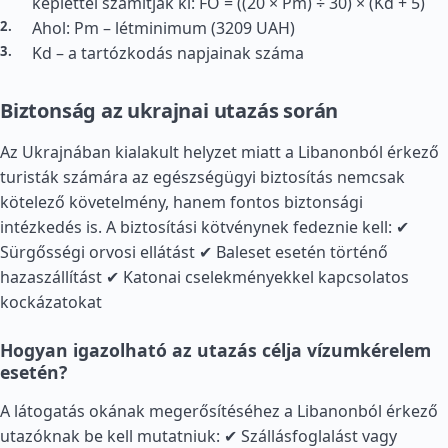
képlettel számítják ki: FO = ((20 × Pm) ÷ 30) × (Kd + 5)
Ahol: Pm – létminimum (3209 UAH)
Kd – a tartózkodás napjainak száma
Biztonság az ukrajnai utazás során
Az Ukrajnában kialakult helyzet miatt a Libanonból érkező
turisták számára az egészségügyi biztosítás nemcsak
kötelező követelmény, hanem fontos biztonsági
intézkedés is. A biztosítási kötvénynek fedeznie kell: ✔
Sürgősségi orvosi ellátást ✔ Baleset esetén történő
hazaszállítást ✔ Katonai cselekményekkel kapcsolatos
kockázatokat
Hogyan igazolható az utazás célja vízumkérelem
esetén?
A látogatás okának megerősítéséhez a Libanonból érkező
utazóknak be kell mutatniuk: ✔ Szállásfoglalást vagy