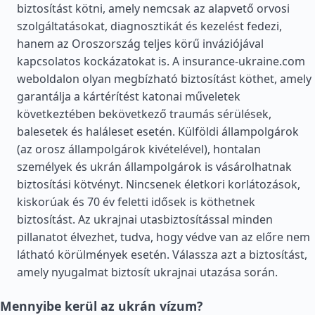
biztosítást kötni, amely nemcsak az alapvető orvosi
szolgáltatásokat, diagnosztikát és kezelést fedezi,
hanem az Oroszország teljes körű inváziójával
kapcsolatos kockázatokat is. A insurance-ukraine.com
weboldalon olyan megbízható biztosítást köthet, amely
garantálja a kártérítést katonai műveletek
következtében bekövetkező traumás sérülések,
balesetek és haláleset esetén. Külföldi állampolgárok
(az orosz állampolgárok kivételével), hontalan
személyek és ukrán állampolgárok is vásárolhatnak
biztosítási kötvényt. Nincsenek életkori korlátozások,
kiskorúak és 70 év feletti idősek is köthetnek
biztosítást. Az ukrajnai utasbiztosítással minden
pillanatot élvezhet, tudva, hogy védve van az előre nem
látható körülmények esetén. Válassza azt a biztosítást,
amely nyugalmat biztosít ukrajnai utazása során.
Mennyibe kerül az ukrán vízum?