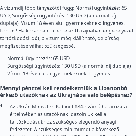
A vízumdíj több tényezőtől függ: Normál ügyintézés: 65
USD, Sürgősségi ügyintézés: 130 USD (a normál díj
duplája), Vízum 18 éven aluli gyermekeknek: Ingyenes.
Fontos! Ha korábban túllépte az Ukrajnában engedélyezett
tartózkodási időt, a vízum még kiállítható, de bírság
megfizetése válhat szükségessé.
Normál ügyintézés: 65 USD
Sürgősségi ügyintézés: 130 USD (a normál díj duplája)
Vízum 18 éven aluli gyermekeknek: Ingyenes
Mennyi pénzzel kell rendelkezniük a Libanonból
érkező utazóknak az Ukrajnába való belépéshez?
Az Ukrán Miniszteri Kabinet 884. számú határozata
értelmében az utazóknak igazolniuk kell a
tartózkodásukhoz szükséges elegendő anyagi
fedezetet. A szükséges minimumot a következő