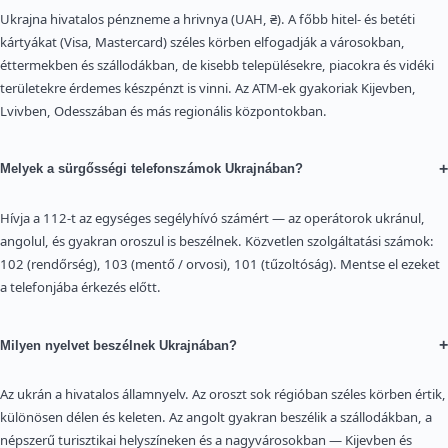
Ukrajna hivatalos pénzneme a hrivnya (UAH, ₴). A főbb hitel- és betéti
kártyákat (Visa, Mastercard) széles körben elfogadják a városokban,
éttermekben és szállodákban, de kisebb településekre, piacokra és vidéki
területekre érdemes készpénzt is vinni. Az ATM-ek gyakoriak Kijevben,
Lvivben, Odesszában és más regionális központokban.
+
Melyek a sürgősségi telefonszámok Ukrajnában?
Hívja a 112-t az egységes segélyhívó számért — az operátorok ukránul,
angolul, és gyakran oroszul is beszélnek. Közvetlen szolgáltatási számok:
102 (rendőrség), 103 (mentő / orvosi), 101 (tűzoltóság). Mentse el ezeket
a telefonjába érkezés előtt.
+
Milyen nyelvet beszélnek Ukrajnában?
Az ukrán a hivatalos államnyelv. Az oroszt sok régióban széles körben értik,
különösen délen és keleten. Az angolt gyakran beszélik a szállodákban, a
népszerű turisztikai helyszíneken és a nagyvárosokban — Kijevben és