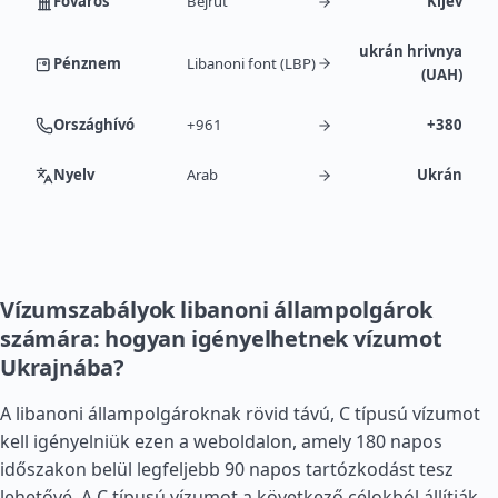
Főváros
Bejrút
Kijev
ukrán hrivnya
Pénznem
Libanoni font (LBP)
(UAH)
Országhívó
+961
+380
Nyelv
Arab
Ukrán
Vízumszabályok libanoni állampolgárok
számára: hogyan igényelhetnek vízumot
Ukrajnába?
A libanoni állampolgároknak rövid távú, C típusú vízumot
kell igényelniük ezen a weboldalon, amely 180 napos
időszakon belül legfeljebb 90 napos tartózkodást tesz
lehetővé. A C típusú vízumot a következő célokból állítják