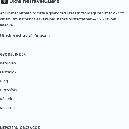
Ukraine
TravelGuard
Az Ön megbízható forrása a gyakorlati utazásbiztonsági információkhoz,
vízumútmutatókhoz és ukrajnai utazási hírszerzéshez — 195 úti célt
lefedve.
Utasbiztosítás vásárlása →
GYORSLINKEK
Kezdőlap
Országok
Blog
Biztosítás
Rólunk
Kapcsolat
NÉPSZERŰ ORSZÁGOK