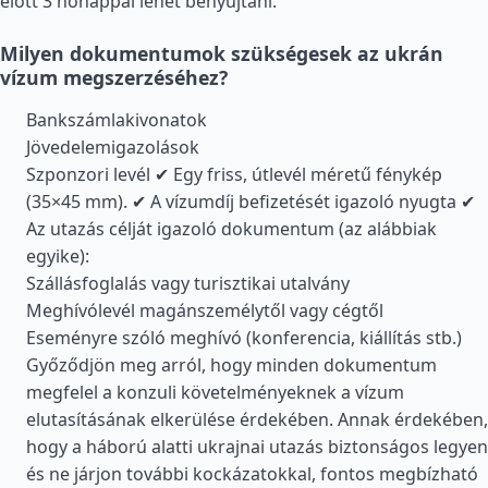
előtt 3 hónappal lehet benyújtani.
Milyen dokumentumok szükségesek az ukrán
vízum megszerzéséhez?
Bankszámlakivonatok
Jövedelemigazolások
Szponzori levél ✔ Egy friss, útlevél méretű fénykép
(35×45 mm). ✔ A vízumdíj befizetését igazoló nyugta ✔
Az utazás célját igazoló dokumentum (az alábbiak
egyike):
Szállásfoglalás vagy turisztikai utalvány
Meghívólevél magánszemélytől vagy cégtől
Eseményre szóló meghívó (konferencia, kiállítás stb.)
Győződjön meg arról, hogy minden dokumentum
megfelel a konzuli követelményeknek a vízum
elutasításának elkerülése érdekében. Annak érdekében,
hogy a háború alatti ukrajnai utazás biztonságos legyen
és ne járjon további kockázatokkal, fontos megbízható