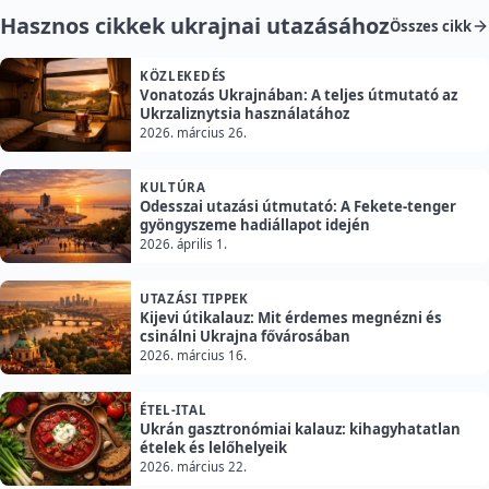
Hasznos cikkek ukrajnai utazásához
Összes cikk
KÖZLEKEDÉS
Vonatozás Ukrajnában: A teljes útmutató az
Ukrzaliznytsia használatához
2026. március 26.
KULTÚRA
Odesszai utazási útmutató: A Fekete-tenger
gyöngyszeme hadiállapot idején
2026. április 1.
UTAZÁSI TIPPEK
Kijevi útikalauz: Mit érdemes megnézni és
csinálni Ukrajna fővárosában
2026. március 16.
ÉTEL-ITAL
Ukrán gasztronómiai kalauz: kihagyhatatlan
ételek és lelőhelyeik
2026. március 22.