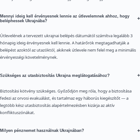
Mennyi ideig kell érvényesnek lennie az útlevelemnek ahhoz, hogy
+
beléphessek Ukrajnába?
Útlevelének a tervezett ukrajnai belépés dátumától számítva legalább 3
hónapig ideig érvényesnek kell lennie. A határőrök megtagadhatják a
belépést azoktól az utazóktól, akiknek útlevele nem felel meg a minimális
érvényességi követelménynek.
+
Szükséges az utasbiztosítás Ukrajna meglátogatásához?
Biztosítási kötvény szükséges. Győződjön meg róla, hogy a biztosítása
fedezi az orvosi evakuálást, és tartalmaz egy háborús kiegészítőt — a
legtöbb kész utasbiztosítás alapértelmezésben kizárja az aktív
konfliktuszónákat.
+
Milyen pénznemet használnak Ukrajnában?