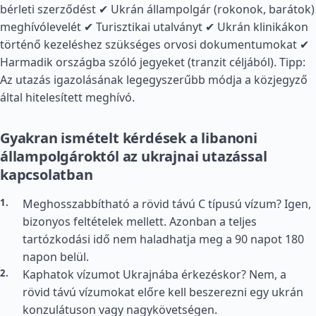
bérleti szerződést ✔ Ukrán állampolgár (rokonok, barátok)
meghívólevelét ✔ Turisztikai utalványt ✔ Ukrán klinikákon
történő kezeléshez szükséges orvosi dokumentumokat ✔
Harmadik országba szóló jegyeket (tranzit céljából). Tipp:
Az utazás igazolásának legegyszerűbb módja a közjegyző
által hitelesített meghívó.
Gyakran ismételt kérdések a libanoni
állampolgároktól az ukrajnai utazással
kapcsolatban
Meghosszabbítható a rövid távú C típusú vízum? Igen,
bizonyos feltételek mellett. Azonban a teljes
tartózkodási idő nem haladhatja meg a 90 napot 180
napon belül.
Kaphatok vízumot Ukrajnába érkezéskor? Nem, a
rövid távú vízumokat előre kell beszerezni egy ukrán
konzulátuson vagy nagykövetségen.