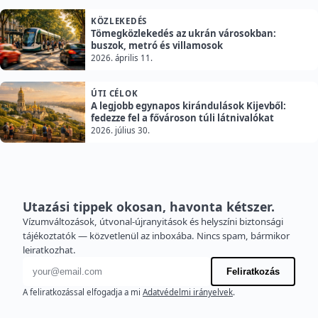
KÖZLEKEDÉS
Tömegközlekedés az ukrán városokban:
buszok, metró és villamosok
2026. április 11.
ÚTI CÉLOK
A legjobb egynapos kirándulások Kijevből:
fedezze fel a fővároson túli látnivalókat
2026. július 30.
Utazási tippek okosan, havonta kétszer.
Vízumváltozások, útvonal-újranyitások és helyszíni biztonsági
tájékoztatók — közvetlenül az inboxába. Nincs spam, bármikor
leiratkozhat.
E-mail cím
Feliratkozás
A feliratkozással elfogadja a mi
Adatvédelmi irányelvek
.