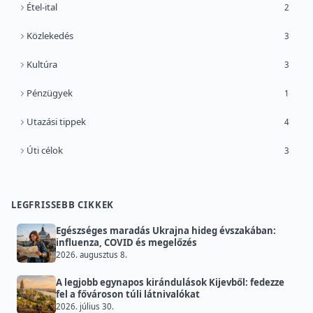
Étel-ital
2
Közlekedés
3
Kultúra
3
Pénzügyek
1
Utazási tippek
4
Úti célok
3
LEGFRISSEBB CIKKEK
Egészséges maradás Ukrajna hideg évszakában:
influenza, COVID és megelőzés
2026. augusztus 8.
A legjobb egynapos kirándulások Kijevből: fedezze
fel a fővároson túli látnivalókat
2026. július 30.