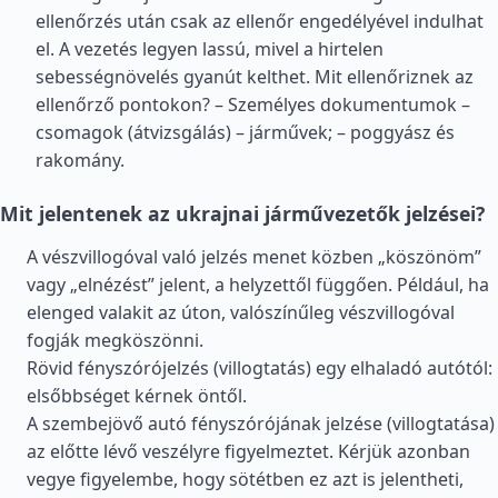
ellenőrzés után csak az ellenőr engedélyével indulhat
el. A vezetés legyen lassú, mivel a hirtelen
sebességnövelés gyanút kelthet. Mit ellenőriznek az
ellenőrző pontokon? – Személyes dokumentumok –
csomagok (átvizsgálás) – járművek; – poggyász és
rakomány.
Mit jelentenek az ukrajnai járművezetők jelzései?
A vészvillogóval való jelzés menet közben „köszönöm”
vagy „elnézést” jelent, a helyzettől függően. Például, ha
elenged valakit az úton, valószínűleg vészvillogóval
fogják megköszönni.
Rövid fényszórójelzés (villogtatás) egy elhaladó autótól:
elsőbbséget kérnek öntől.
A szembejövő autó fényszórójának jelzése (villogtatása)
az előtte lévő veszélyre figyelmeztet. Kérjük azonban
vegye figyelembe, hogy sötétben ez azt is jelentheti,