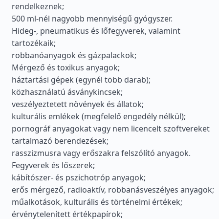
rendelkeznek;
500 ml-nél nagyobb mennyiségű gyógyszer.
Hideg-, pneumatikus és lőfegyverek, valamint
tartozékaik;
robbanóanyagok és gázpalackok;
Mérgező és toxikus anyagok;
háztartási gépek (egynél több darab);
közhasználatú ásványkincsek;
veszélyeztetett növények és állatok;
kulturális emlékek (megfelelő engedély nélkül);
pornográf anyagokat vagy nem licencelt szoftvereket
tartalmazó berendezések;
rasszizmusra vagy erőszakra felszólító anyagok.
Fegyverek és lőszerek;
kábítószer- és pszichotróp anyagok;
erős mérgező, radioaktív, robbanásveszélyes anyagok;
műalkotások, kulturális és történelmi értékek;
érvénytelenített értékpapírok;