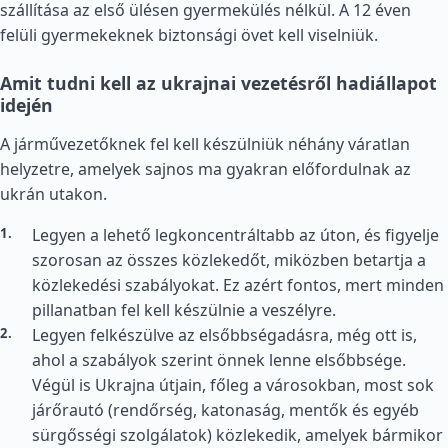
szállítása az első ülésen gyermekülés nélkül. A 12 éven
felüli gyermekeknek biztonsági övet kell viselniük.
Amit tudni kell az ukrajnai vezetésről hadiállapot
idején
A járművezetőknek fel kell készülniük néhány váratlan
helyzetre, amelyek sajnos ma gyakran előfordulnak az
ukrán utakon.
Legyen a lehető legkoncentráltabb az úton, és figyelje
szorosan az összes közlekedőt, miközben betartja a
közlekedési szabályokat. Ez azért fontos, mert minden
pillanatban fel kell készülnie a veszélyre.
Legyen felkészülve az elsőbbségadásra, még ott is,
ahol a szabályok szerint önnek lenne elsőbbsége.
Végül is Ukrajna útjain, főleg a városokban, most sok
járőrautó (rendőrség, katonaság, mentők és egyéb
sürgősségi szolgálatok) közlekedik, amelyek bármikor