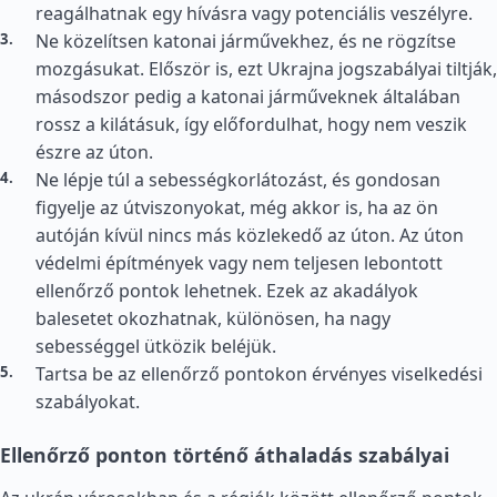
reagálhatnak egy hívásra vagy potenciális veszélyre.
Ne közelítsen katonai járművekhez, és ne rögzítse
mozgásukat. Először is, ezt Ukrajna jogszabályai tiltják,
másodszor pedig a katonai járműveknek általában
rossz a kilátásuk, így előfordulhat, hogy nem veszik
észre az úton.
Ne lépje túl a sebességkorlátozást, és gondosan
figyelje az útviszonyokat, még akkor is, ha az ön
autóján kívül nincs más közlekedő az úton. Az úton
védelmi építmények vagy nem teljesen lebontott
ellenőrző pontok lehetnek. Ezek az akadályok
balesetet okozhatnak, különösen, ha nagy
sebességgel ütközik beléjük.
Tartsa be az ellenőrző pontokon érvényes viselkedési
szabályokat.
Ellenőrző ponton történő áthaladás szabályai