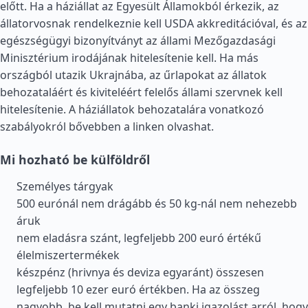
előtt. Ha a háziállat az Egyesült Államokból érkezik, az
állatorvosnak rendelkeznie kell USDA akkreditációval, és az
egészségügyi bizonyítványt az állami Mezőgazdasági
Minisztérium irodájának hitelesítenie kell. Ha más
országból utazik Ukrajnába, az űrlapokat az állatok
behozataláért és kiviteléért felelős állami szervnek kell
hitelesítenie. A háziállatok behozatalára vonatkozó
szabályokról bővebben a linken olvashat.
Mi hozható be külföldről
Személyes tárgyak
500 eurónál nem drágább és 50 kg-nál nem nehezebb
áruk
nem eladásra szánt, legfeljebb 200 euró értékű
élelmiszertermékek
készpénz (hrivnya és deviza egyaránt) összesen
legfeljebb 10 ezer euró értékben. Ha az összeg
nagyobb, be kell mutatni egy banki igazolást arról, hogy