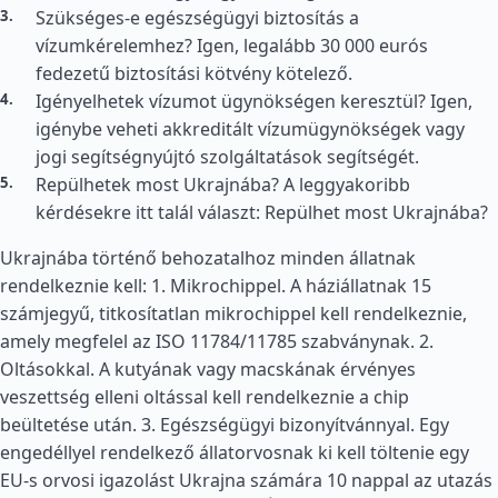
Szükséges-e egészségügyi biztosítás a
vízumkérelemhez? Igen, legalább 30 000 eurós
fedezetű biztosítási kötvény kötelező.
Igényelhetek vízumot ügynökségen keresztül? Igen,
igénybe veheti akkreditált vízumügynökségek vagy
jogi segítségnyújtó szolgáltatások segítségét.
Repülhetek most Ukrajnába? A leggyakoribb
kérdésekre itt talál választ: Repülhet most Ukrajnába?
Ukrajnába történő behozatalhoz minden állatnak
rendelkeznie kell: 1. Mikrochippel. A háziállatnak 15
számjegyű, titkosítatlan mikrochippel kell rendelkeznie,
amely megfelel az ISO 11784/11785 szabványnak. 2.
Oltásokkal. A kutyának vagy macskának érvényes
veszettség elleni oltással kell rendelkeznie a chip
beültetése után. 3. Egészségügyi bizonyítvánnyal. Egy
engedéllyel rendelkező állatorvosnak ki kell töltenie egy
EU-s orvosi igazolást Ukrajna számára 10 nappal az utazás