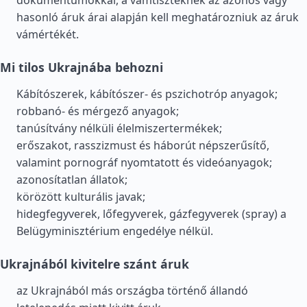
dokumentumokkal, a vámtiszteknek az azonos vagy
hasonló áruk árai alapján kell meghatározniuk az áruk
vámértékét.
Mi tilos Ukrajnába behozni
Kábítószerek, kábítószer- és pszichotróp anyagok;
robbanó- és mérgező anyagok;
tanúsítvány nélküli élelmiszertermékek;
erőszakot, rasszizmust és háborút népszerűsítő,
valamint pornográf nyomtatott és videóanyagok;
azonosítatlan állatok;
körözött kulturális javak;
hidegfegyverek, lőfegyverek, gázfegyverek (spray) a
Belügyminisztérium engedélye nélkül.
Ukrajnából kivitelre szánt áruk
az Ukrajnából más országba történő állandó