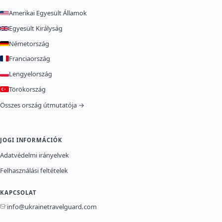
Amerikai Egyesült Államok
Egyesült Királyság
Németország
Franciaország
Lengyelország
Törökország
Összes ország útmutatója →
JOGI INFORMÁCIÓK
Adatvédelmi irányelvek
Felhasználási feltételek
KAPCSOLAT
info@ukrainetravelguard.com