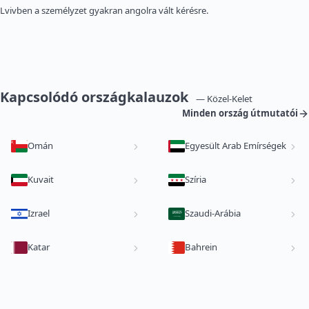
Lvivben a személyzet gyakran angolra vált kérésre.
Kapcsolódó országkalauzok
— Közel-Kelet
Minden ország útmutatói
Omán
Egyesült Arab Emírségek
Kuvait
Szíria
Izrael
Szaudi-Arábia
Katar
Bahrein