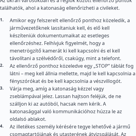
Az ukrán városokban és a régiók között ellenőrző pontok
találhatók, ahol a katonaság ellenőrizheti a civileket.
Amikor egy felszerelt ellenőrző ponthoz közeledik, a
járművezetőknek lassítaniuk kell, és elő kell
készíteniük dokumentumaikat az esetleges
ellenőrzéshez. Felhívjuk figyelmét, hogy a
menetrögzítő kamerát ki kell kapcsolni és el kell
távolítani a szélvédőről, csakúgy, mint a telefont.
Az ellenőrző ponthoz közeledve egy „STOP” táblát fog
látni – meg kell állnia mellette, majd le kell kapcsolnia a
fényszórókat és be kell kapcsolnia a vészvillogót.
Várja meg, amíg a katonaság kézzel vagy
zseblámpával jelez. Lassan hajtson feléjük, de ne
szálljon ki az autóból, hacsak nem kérik. A
katonasággal való kommunikációhoz húzza le az
oldalsó ablakot.
Az illetékes személy kérésére tegye lehetővé a jármű
csomagtartójának és utasterének átvizsgálását. Az