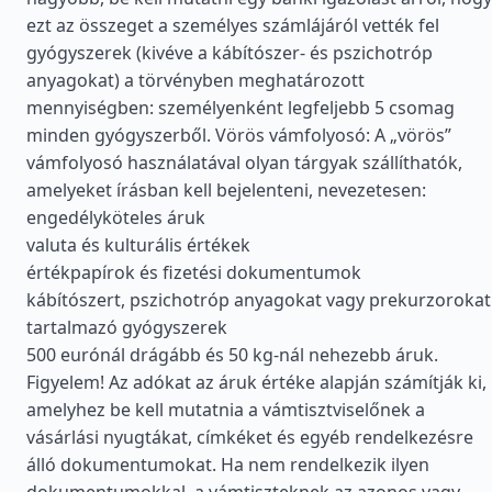
ezt az összeget a személyes számlájáról vették fel
gyógyszerek (kivéve a kábítószer- és pszichotróp
anyagokat) a törvényben meghatározott
mennyiségben: személyenként legfeljebb 5 csomag
minden gyógyszerből. Vörös vámfolyosó: A „vörös”
vámfolyosó használatával olyan tárgyak szállíthatók,
amelyeket írásban kell bejelenteni, nevezetesen:
engedélyköteles áruk
valuta és kulturális értékek
értékpapírok és fizetési dokumentumok
kábítószert, pszichotróp anyagokat vagy prekurzorokat
tartalmazó gyógyszerek
500 eurónál drágább és 50 kg-nál nehezebb áruk.
Figyelem! Az adókat az áruk értéke alapján számítják ki,
amelyhez be kell mutatnia a vámtisztviselőnek a
vásárlási nyugtákat, címkéket és egyéb rendelkezésre
álló dokumentumokat. Ha nem rendelkezik ilyen