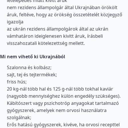
letelepedés miatt kivitt áruk
nem rezidens állampolgár által Ukrajnában örökölt
áruk, feltéve, hogy az örökség összetételét közjegyző
igazolja
az ukrán rezidens állampolgárok által az ukrán
vámhatáron ideiglenesen kivitt áruk, írásbeli
visszahozatali kötelezettség mellett.
Mi nem vihető ki Ukrajnából
Szalonna és kolbász;
sajt, tej és tejtermékek;
friss hús;
20 kg-nál több hal és 125 g-nál több tokhal kaviár
(nagyobb mennyiséghez külön engedély szükséges).
Kábítószert vagy pszichotróp anyagokat tartalmazó
gyógyszerek, amelyek nem orvosi használatra
szolgálnak;
Erős hatású gyógyszerek, kivéve, ha orvosi recepttel