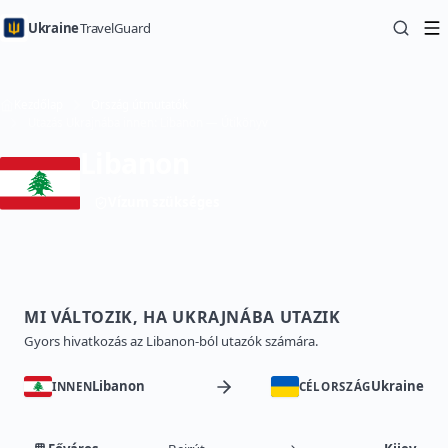
Ukraine
TravelGuard
Kezdőlap
Ország útmutatók
Utazás Ukrajnába innen: Libanon — Útikönyv
Libanon
Vízum szükséges
MI VÁLTOZIK, HA UKRAJNÁBA UTAZIK
Gyors hivatkozás az Libanon-ból utazók számára.
Libanon
Ukraine
INNEN
CÉLORSZÁG