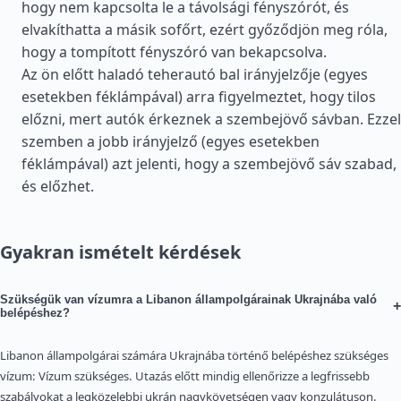
hogy nem kapcsolta le a távolsági fényszórót, és
elvakíthatta a másik sofőrt, ezért győződjön meg róla,
hogy a tompított fényszóró van bekapcsolva.
Az ön előtt haladó teherautó bal irányjelzője (egyes
esetekben féklámpával) arra figyelmeztet, hogy tilos
előzni, mert autók érkeznek a szembejövő sávban. Ezzel
szemben a jobb irányjelző (egyes esetekben
féklámpával) azt jelenti, hogy a szembejövő sáv szabad,
és előzhet.
Gyakran ismételt kérdések
Szükségük van vízumra a Libanon állampolgárainak Ukrajnába való
+
belépéshez?
Libanon állampolgárai számára Ukrajnába történő belépéshez szükséges
vízum: Vízum szükséges. Utazás előtt mindig ellenőrizze a legfrissebb
szabályokat a legközelebbi ukrán nagykövetségen vagy konzulátuson.