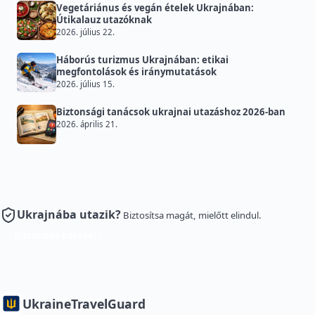
Vegetáriánus és vegán ételek Ukrajnában:
Útikalauz utazóknak
2026. július 22.
Háborús turizmus Ukrajnában: etikai
megfontolások és iránymutatások
2026. július 15.
Biztonsági tanácsok ukrajnai utazáshoz 2026-ban
2026. április 21.
Ukrajnába utazik?
Biztosítsa magát, mielőtt elindul.
Biztosítás kötése
Ukraine
TravelGuard