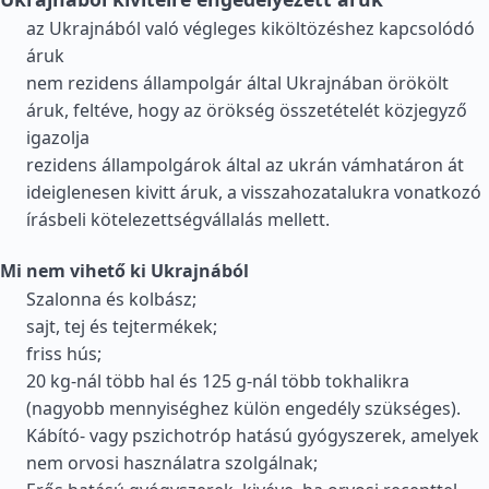
az Ukrajnából való végleges kiköltözéshez kapcsolódó
áruk
nem rezidens állampolgár által Ukrajnában örökölt
áruk, feltéve, hogy az örökség összetételét közjegyző
igazolja
rezidens állampolgárok által az ukrán vámhatáron át
ideiglenesen kivitt áruk, a visszahozatalukra vonatkozó
írásbeli kötelezettségvállalás mellett.
Mi nem vihető ki Ukrajnából
Szalonna és kolbász;
sajt, tej és tejtermékek;
friss hús;
20 kg-nál több hal és 125 g-nál több tokhalikra
(nagyobb mennyiséghez külön engedély szükséges).
Kábító- vagy pszichotróp hatású gyógyszerek, amelyek
nem orvosi használatra szolgálnak;