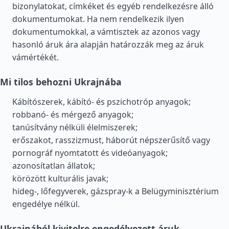
bizonylatokat, címkéket és egyéb rendelkezésre álló
dokumentumokat. Ha nem rendelkezik ilyen
dokumentumokkal, a vámtisztek az azonos vagy
hasonló áruk ára alapján határozzák meg az áruk
vámértékét.
Mi tilos behozni Ukrajnába
Kábítószerek, kábító- és pszichotróp anyagok;
robbanó- és mérgező anyagok;
tanúsítvány nélküli élelmiszerek;
erőszakot, rasszizmust, háborút népszerűsítő vagy
pornográf nyomtatott és videóanyagok;
azonosítatlan állatok;
körözött kulturális javak;
hideg-, lőfegyverek, gázspray-k a Belügyminisztérium
engedélye nélkül.
Ukrajnából kivitelre engedélyezett áruk