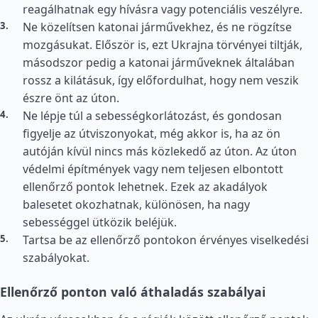
reagálhatnak egy hívásra vagy potenciális veszélyre.
Ne közelítsen katonai járművekhez, és ne rögzítse
mozgásukat. Először is, ezt Ukrajna törvényei tiltják,
másodszor pedig a katonai járműveknek általában
rossz a kilátásuk, így előfordulhat, hogy nem veszik
észre önt az úton.
Ne lépje túl a sebességkorlátozást, és gondosan
figyelje az útviszonyokat, még akkor is, ha az ön
autóján kívül nincs más közlekedő az úton. Az úton
védelmi építmények vagy nem teljesen elbontott
ellenőrző pontok lehetnek. Ezek az akadályok
balesetet okozhatnak, különösen, ha nagy
sebességgel ütközik beléjük.
Tartsa be az ellenőrző pontokon érvényes viselkedési
szabályokat.
Ellenőrző ponton való áthaladás szabályai