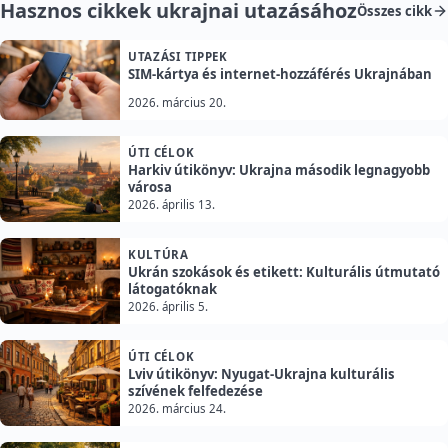
Hasznos cikkek ukrajnai utazásához
Összes cikk
UTAZÁSI TIPPEK
SIM-kártya és internet-hozzáférés Ukrajnában
2026. március 20.
ÚTI CÉLOK
Harkiv útikönyv: Ukrajna második legnagyobb
városa
2026. április 13.
KULTÚRA
Ukrán szokások és etikett: Kulturális útmutató
látogatóknak
2026. április 5.
ÚTI CÉLOK
Lviv útikönyv: Nyugat-Ukrajna kulturális
szívének felfedezése
2026. március 24.