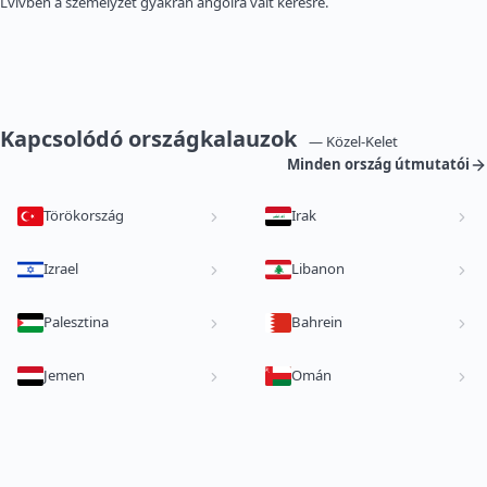
Lvivben a személyzet gyakran angolra vált kérésre.
Kapcsolódó országkalauzok
— Közel-Kelet
Minden ország útmutatói
Törökország
Irak
Izrael
Libanon
Palesztina
Bahrein
Jemen
Omán