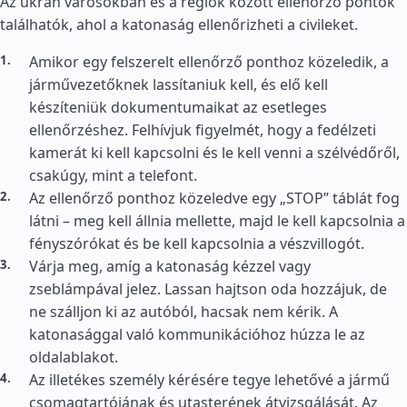
Az ukrán városokban és a régiók között ellenőrző pontok
találhatók, ahol a katonaság ellenőrizheti a civileket.
Amikor egy felszerelt ellenőrző ponthoz közeledik, a
járművezetőknek lassítaniuk kell, és elő kell
készíteniük dokumentumaikat az esetleges
ellenőrzéshez. Felhívjuk figyelmét, hogy a fedélzeti
kamerát ki kell kapcsolni és le kell venni a szélvédőről,
csakúgy, mint a telefont.
Az ellenőrző ponthoz közeledve egy „STOP” táblát fog
látni – meg kell állnia mellette, majd le kell kapcsolnia a
fényszórókat és be kell kapcsolnia a vészvillogót.
Várja meg, amíg a katonaság kézzel vagy
zseblámpával jelez. Lassan hajtson oda hozzájuk, de
ne szálljon ki az autóból, hacsak nem kérik. A
katonasággal való kommunikációhoz húzza le az
oldalablakot.
Az illetékes személy kérésére tegye lehetővé a jármű
csomagtartójának és utasterének átvizsgálását. Az