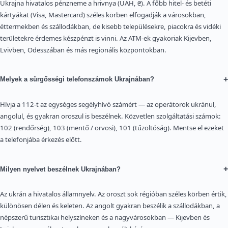
Ukrajna hivatalos pénzneme a hrivnya (UAH, ₴). A főbb hitel- és betéti
kártyákat (Visa, Mastercard) széles körben elfogadják a városokban,
éttermekben és szállodákban, de kisebb településekre, piacokra és vidéki
területekre érdemes készpénzt is vinni. Az ATM-ek gyakoriak Kijevben,
Lvivben, Odesszában és más regionális központokban.
+
Melyek a sürgősségi telefonszámok Ukrajnában?
Hívja a 112-t az egységes segélyhívó számért — az operátorok ukránul,
angolul, és gyakran oroszul is beszélnek. Közvetlen szolgáltatási számok:
102 (rendőrség), 103 (mentő / orvosi), 101 (tűzoltóság). Mentse el ezeket
a telefonjába érkezés előtt.
+
Milyen nyelvet beszélnek Ukrajnában?
Az ukrán a hivatalos államnyelv. Az oroszt sok régióban széles körben értik,
különösen délen és keleten. Az angolt gyakran beszélik a szállodákban, a
népszerű turisztikai helyszíneken és a nagyvárosokban — Kijevben és