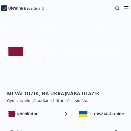
Ukraine
TravelGuard
Kezdőlap
Ország útmutatók
Utazás Ukrajnába innen: Katar — Útikönyv
Katar
Vízummentesen legfeljebb 90 napig 180 napon
belül
MI VÁLTOZIK, HA UKRAJNÁBA UTAZIK
Gyors hivatkozás az Katar-ból utazók számára.
Katar
Ukraine
INNEN
CÉLORSZÁG