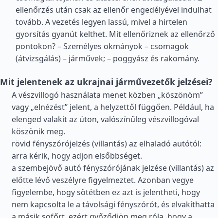
ellenőrzés után csak az ellenőr engedélyével indulhat
tovább. A vezetés legyen lassú, mivel a hirtelen
gyorsítás gyanút kelthet. Mit ellenőriznek az ellenőrző
pontokon? – Személyes okmányok – csomagok
(átvizsgálás) – járművek; – poggyász és rakomány.
Mit jelentenek az ukrajnai járművezetők jelzései?
A vészvillogó használata menet közben „köszönöm”
vagy „elnézést” jelent, a helyzettől függően. Például, ha
elenged valakit az úton, valószínűleg vészvillogóval
köszönik meg.
rövid fényszórójelzés (villantás) az elhaladó autótól:
arra kérik, hogy adjon elsőbbséget.
a szembejövő autó fényszórójának jelzése (villantás) az
előtte lévő veszélyre figyelmeztet. Azonban vegye
figyelembe, hogy sötétben ez azt is jelentheti, hogy
nem kapcsolta le a távolsági fényszórót, és elvakíthatta
a másik sofőrt, ezért győződjön meg róla, hogy a