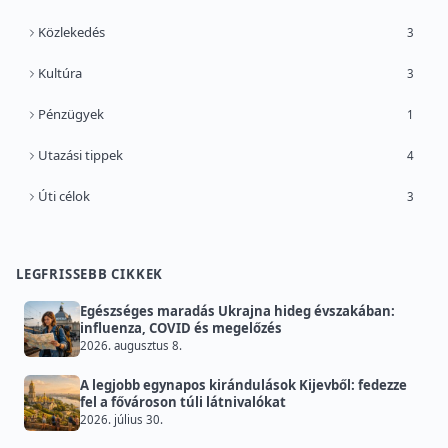
Közlekedés
3
Kultúra
3
Pénzügyek
1
Utazási tippek
4
Úti célok
3
LEGFRISSEBB CIKKEK
Egészséges maradás Ukrajna hideg évszakában:
influenza, COVID és megelőzés
2026. augusztus 8.
A legjobb egynapos kirándulások Kijevből: fedezze
fel a fővároson túli látnivalókat
2026. július 30.