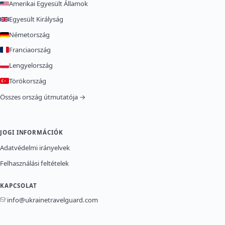
Amerikai Egyesült Államok
Egyesült Királyság
Németország
Franciaország
Lengyelország
Törökország
Összes ország útmutatója →
JOGI INFORMÁCIÓK
Adatvédelmi irányelvek
Felhasználási feltételek
KAPCSOLAT
info@ukrainetravelguard.com