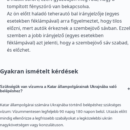
tompított fényszóró van bekapcsolva.
Az ön előtt haladó teherautó bal irányjelzője (egyes
esetekben féklámpával) arra figyelmeztet, hogy tilos
előzni, mert autók érkeznek a szembejövő sávban. Ezzel
szemben a jobb irányjelző (egyes esetekben
féklámpával) azt jelenti, hogy a szembejövő sáv szabad,
és előzhet.
Gyakran ismételt kérdések
Szükségük van vízumra a Katar állampolgárainak Ukrajnába való
+
belépéshez?
Katar állampolgárai számára Ukrajnába történő belépéshez szükséges
vízum: Vízummentesen legfeljebb 90 napig 180 napon belül. Utazás előtt
mindig ellenőrizze a legfrissebb szabályokat a legközelebbi ukrán
nagykövetségen vagy konzulátuson.