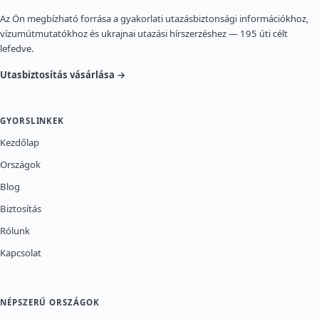
Az Ön megbízható forrása a gyakorlati utazásbiztonsági információkhoz,
vízumútmutatókhoz és ukrajnai utazási hírszerzéshez — 195 úti célt
lefedve.
Utasbiztosítás vásárlása →
GYORSLINKEK
Kezdőlap
Országok
Blog
Biztosítás
Rólunk
Kapcsolat
NÉPSZERŰ ORSZÁGOK