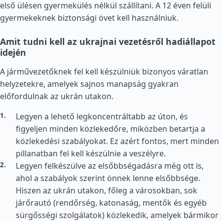
első ülésen gyermekülés nélkül szállítani. A 12 éven felüli
gyermekeknek biztonsági övet kell használniuk.
Amit tudni kell az ukrajnai vezetésről hadiállapot
idején
A járművezetőknek fel kell készülniük bizonyos váratlan
helyzetekre, amelyek sajnos manapság gyakran
előfordulnak az ukrán utakon.
Legyen a lehető legkoncentráltabb az úton, és
figyeljen minden közlekedőre, miközben betartja a
közlekedési szabályokat. Ez azért fontos, mert minden
pillanatban fel kell készülnie a veszélyre.
Legyen felkészülve az elsőbbségadásra még ott is,
ahol a szabályok szerint önnek lenne elsőbbsége.
Hiszen az ukrán utakon, főleg a városokban, sok
járőrautó (rendőrség, katonaság, mentők és egyéb
sürgősségi szolgálatok) közlekedik, amelyek bármikor