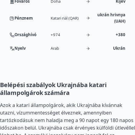
Főváros
Doha
Kijev
ukrán hrivnya
Pénznem
Katari riál (QAR)
(UAH)
Országhívó
+974
+380
Nyelv
Arab
Ukrán
Belépési szabályok Ukrajnába katari
állampolgárok számára
Azok a katari állampolgárok, akik Ukrajnába kívánnak
utazni, vízummentességet élveznek, amennyiben
tartózkodásuk nem haladja meg a 90 napot egy 180 napos
időszakon belül. Ukrajnába csak érvényes külföldi útlevéllel