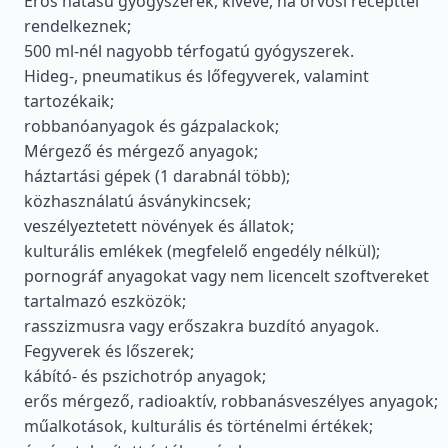
Erős hatású gyógyszerek, kivéve, ha orvosi recepttel
rendelkeznek;
500 ml-nél nagyobb térfogatú gyógyszerek.
Hideg-, pneumatikus és lőfegyverek, valamint
tartozékaik;
robbanóanyagok és gázpalackok;
Mérgező és mérgező anyagok;
háztartási gépek (1 darabnál több);
közhasználatú ásványkincsek;
veszélyeztetett növények és állatok;
kulturális emlékek (megfelelő engedély nélkül);
pornográf anyagokat vagy nem licencelt szoftvereket
tartalmazó eszközök;
rasszizmusra vagy erőszakra buzdító anyagok.
Fegyverek és lőszerek;
kábító- és pszichotróp anyagok;
erős mérgező, radioaktív, robbanásveszélyes anyagok;
műalkotások, kulturális és történelmi értékek;