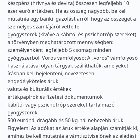
készpénz (hrivnya és deviza) összesen legfeljebb 10
ezer euró értékben. Ha az összeg nagyobb, be kell
mutatnia egy banki igazolást arról, hogy az összeget a
személyes számlájáról vette fel
gyógyszerek (kivéve a kábító- és pszichotróp szereket)
a törvényben meghatározott mennyiségben:
személyenként legfeljebb 5 csomag minden
gyógyszerből. Vörös vámfolyosó: A „vörös” vámfolyosó
használatával olyan tárgyak szállíthatók, amelyeket
írásban kell bejelenteni, nevezetesen:
engedélyköteles áruk
valuta és kulturális értékek
értékpapírok és fizetési dokumentumok
kábító- vagy pszichotróp szereket tartalmazó
gyógyszerek
500 eurónál drágább és 50 kg-nál nehezebb áruk.
Figyelem! Az adókat az áruk értéke alapján számítják ki,
amihez be kell mutatnia a vámtisztviselőnek az eladási