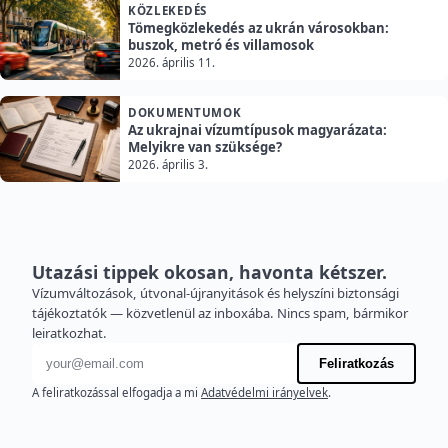
KÖZLEKEDÉS
Tömegközlekedés az ukrán városokban:
buszok, metró és villamosok
2026. április 11.
DOKUMENTUMOK
Az ukrajnai vízumtípusok magyarázata:
Melyikre van szüksége?
2026. április 3.
Utazási tippek okosan, havonta kétszer.
Vízumváltozások, útvonal-újranyitások és helyszíni biztonsági
tájékoztatók — közvetlenül az inboxába. Nincs spam, bármikor
leiratkozhat.
E-mail cím
Feliratkozás
A feliratkozással elfogadja a mi
Adatvédelmi irányelvek
.