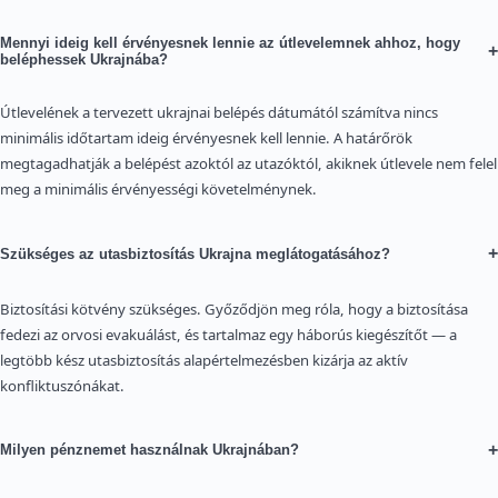
Mennyi ideig kell érvényesnek lennie az útlevelemnek ahhoz, hogy
+
beléphessek Ukrajnába?
Útlevelének a tervezett ukrajnai belépés dátumától számítva nincs
minimális időtartam ideig érvényesnek kell lennie. A határőrök
megtagadhatják a belépést azoktól az utazóktól, akiknek útlevele nem felel
meg a minimális érvényességi követelménynek.
+
Szükséges az utasbiztosítás Ukrajna meglátogatásához?
Biztosítási kötvény szükséges. Győződjön meg róla, hogy a biztosítása
fedezi az orvosi evakuálást, és tartalmaz egy háborús kiegészítőt — a
legtöbb kész utasbiztosítás alapértelmezésben kizárja az aktív
konfliktuszónákat.
+
Milyen pénznemet használnak Ukrajnában?