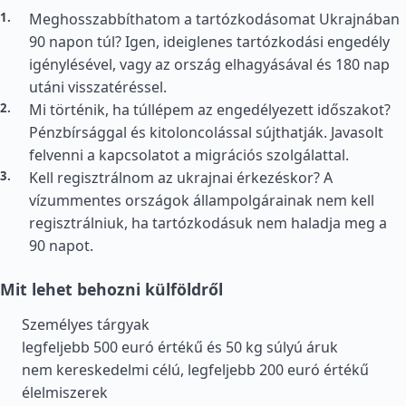
Meghosszabbíthatom a tartózkodásomat Ukrajnában
90 napon túl? Igen, ideiglenes tartózkodási engedély
igénylésével, vagy az ország elhagyásával és 180 nap
utáni visszatéréssel.
Mi történik, ha túllépem az engedélyezett időszakot?
Pénzbírsággal és kitoloncolással sújthatják. Javasolt
felvenni a kapcsolatot a migrációs szolgálattal.
Kell regisztrálnom az ukrajnai érkezéskor? A
vízummentes országok állampolgárainak nem kell
regisztrálniuk, ha tartózkodásuk nem haladja meg a
90 napot.
Mit lehet behozni külföldről
Személyes tárgyak
legfeljebb 500 euró értékű és 50 kg súlyú áruk
nem kereskedelmi célú, legfeljebb 200 euró értékű
élelmiszerek