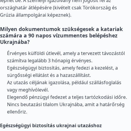
léphet be. A személyi igazolvány nem jogosít fel az
országhatár átlépésére (kivételt csak
Törökország
és
Grúzia
állampolgárai képeznek).
Milyen dokumentumok szükségesek a katariak
számára a 90 napos vízummentes belépéshez
Ukrajnába?
Érvényes külföldi útlevél, amely a tervezett távozástól
számítva legalább 3 hónapig érvényes.
Egészségügyi biztosítás, amely fedezi a kezelést, a
sürgősségi ellátást és a hazaszállítást.
Az utazás céljának igazolása, például szállásfoglalás
vagy meghívólevél.
Elegendő pénzügyi fedezet a teljes tartózkodási időre.
Nincs beutazási tilalom Ukrajnába, amit a határőrség
ellenőriz.
Egészségügyi biztosítás ukrajnai utazáshoz