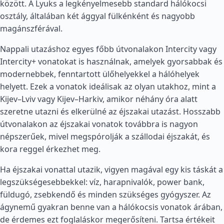
között. A Lyuks a legkényelmesebb standard hálókocsi
osztály, általában két ággyal fülkénként és nagyobb
magánszférával.
Nappali utazáshoz egyes főbb útvonalakon Intercity vagy
Intercity+ vonatokat is használnak, amelyek gyorsabbak és
modernebbek, fenntartott ülőhelyekkel a hálóhelyek
helyett. Ezek a vonatok ideálisak az olyan utakhoz, mint a
Kijev–Lviv vagy Kijev–Harkiv, amikor néhány óra alatt
szeretne utazni és elkerülné az éjszakai utazást. Hosszabb
útvonalakon az éjszakai vonatok továbbra is nagyon
népszerűek, mivel megspórolják a szállodai éjszakát, és
kora reggel érkezhet meg.
Ha éjszakai vonattal utazik, vigyen magával egy kis táskát a
legszükségesebbekkel: víz, harapnivalók, power bank,
füldugó, zsebkendő és minden szükséges gyógyszer. Az
ágynemű gyakran benne van a hálókocsis vonatok árában,
de érdemes ezt foglaláskor megerősíteni. Tartsa értékeit