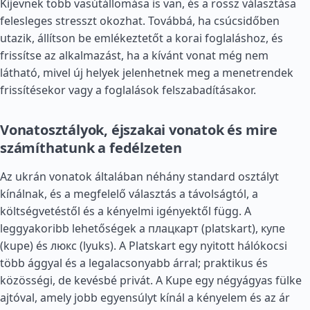
Kijevnek több vasútállomása is van, és a rossz választása
felesleges stresszt okozhat. Továbbá, ha csúcsidőben
utazik, állítson be emlékeztetőt a korai foglaláshoz, és
frissítse az alkalmazást, ha a kívánt vonat még nem
látható, mivel új helyek jelenhetnek meg a menetrendek
frissítésekor vagy a foglalások felszabadításakor.
Vonatosztályok, éjszakai vonatok és mire
számíthatunk a fedélzeten
Az ukrán vonatok általában néhány standard osztályt
kínálnak, és a megfelelő választás a távolságtól, a
költségvetéstől és a kényelmi igényektől függ. A
leggyakoribb lehetőségek a плацкарт (platskart), купе
(kupe) és люкс (lyuks). A Platskart egy nyitott hálókocsi
több ággyal és a legalacsonyabb árral; praktikus és
közösségi, de kevésbé privát. A Kupe egy négyágyas fülke
ajtóval, amely jobb egyensúlyt kínál a kényelem és az ár