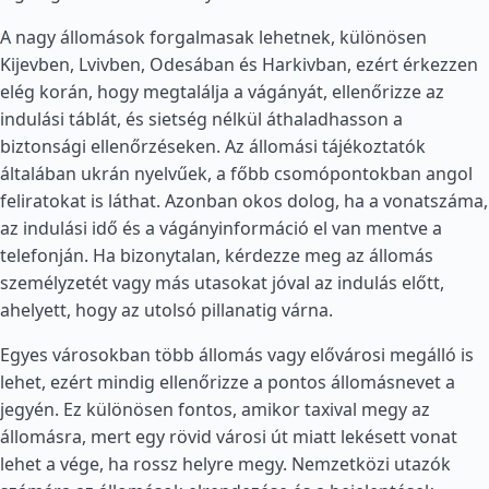
A nagy állomások forgalmasak lehetnek, különösen
Kijevben, Lvivben, Odesában és Harkivban, ezért érkezzen
elég korán, hogy megtalálja a vágányát, ellenőrizze az
indulási táblát, és sietség nélkül áthaladhasson a
biztonsági ellenőrzéseken. Az állomási tájékoztatók
általában ukrán nyelvűek, a főbb csomópontokban angol
feliratokat is láthat. Azonban okos dolog, ha a vonatszáma,
az indulási idő és a vágányinformáció el van mentve a
telefonján. Ha bizonytalan, kérdezze meg az állomás
személyzetét vagy más utasokat jóval az indulás előtt,
ahelyett, hogy az utolsó pillanatig várna.
Egyes városokban több állomás vagy elővárosi megálló is
lehet, ezért mindig ellenőrizze a pontos állomásnevet a
jegyén. Ez különösen fontos, amikor taxival megy az
állomásra, mert egy rövid városi út miatt lekésett vonat
lehet a vége, ha rossz helyre megy. Nemzetközi utazók