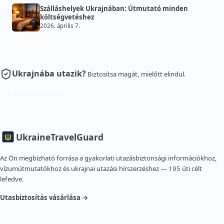
Szálláshelyek Ukrajnában: Útmutató minden
költségvetéshez
2026. április 7.
Ukrajnába utazik?
Biztosítsa magát, mielőtt elindul.
Biztosítás kötése
Ukraine
TravelGuard
Az Ön megbízható forrása a gyakorlati utazásbiztonsági információkhoz,
vízumútmutatókhoz és ukrajnai utazási hírszerzéshez — 195 úti célt
lefedve.
Utasbiztosítás vásárlása →