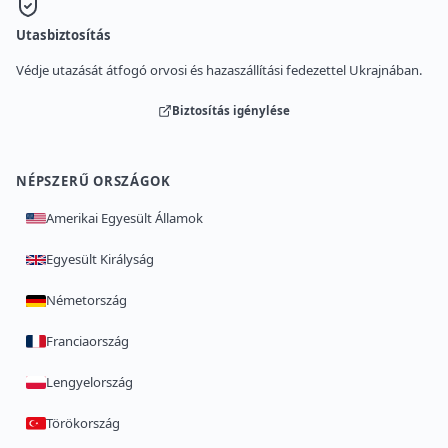
Utasbiztosítás
Védje utazását átfogó orvosi és hazaszállítási fedezettel Ukrajnában.
Biztosítás igénylése
NÉPSZERŰ ORSZÁGOK
Amerikai Egyesült Államok
Egyesült Királyság
Németország
Franciaország
Lengyelország
Törökország