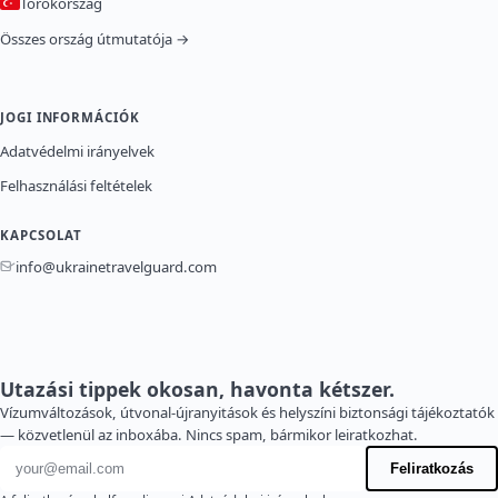
Törökország
Összes ország útmutatója →
JOGI INFORMÁCIÓK
Adatvédelmi irányelvek
Felhasználási feltételek
KAPCSOLAT
info@ukrainetravelguard.com
Utazási tippek okosan, havonta kétszer.
Vízumváltozások, útvonal-újranyitások és helyszíni biztonsági tájékoztatók
— közvetlenül az inboxába. Nincs spam, bármikor leiratkozhat.
E-mail cím
Feliratkozás