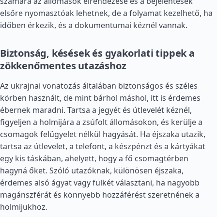
számára az állomások elrendezése és a bejelentések
elsőre nyomasztóak lehetnek, de a folyamat kezelhető, ha
időben érkezik, és a dokumentumai kéznél vannak.
Biztonság, késések és gyakorlati tippek a
zökkenőmentes utazáshoz
Az ukrajnai vonatozás általában biztonságos és széles
körben használt, de mint bárhol máshol, itt is érdemes
ébernek maradni. Tartsa a jegyét és útlevelét kéznél,
figyeljen a holmijára a zsúfolt állomásokon, és kerülje a
csomagok felügyelet nélkül hagyását. Ha éjszaka utazik,
tartsa az útlevelet, a telefont, a készpénzt és a kártyákat
egy kis táskában, ahelyett, hogy a fő csomagtérben
hagyná őket. Szóló utazóknak, különösen éjszaka,
érdemes alsó ágyat vagy fülkét választani, ha nagyobb
magánszférát és könnyebb hozzáférést szeretnének a
holmijukhoz.