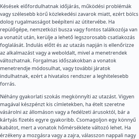
Késések előfordulhatnak időjárás, működési problémák
vagy szélesebb körű közlekedési zavarok miatt, ezért bölcs
dolog rugalmasságot beépíteni az útitervébe. Ha
repülőgépe, nemzetközi busza vagy fontos találkozója van
a vonatút után, kerülje a lehető legszorosabb csatlakozás
foglalását. Indulás előtt és az utazás napján is ellenőrizze
az alkalmazást vagy a weboldalt, mivel a menetrendek
változhatnak. Forgalmas időszakokban a vonatok
menetrendje módosulhat, vagy további járatok
indulhatnak, ezért a hivatalos rendszer a leghitelesebb
forrás.
Néhány gyakorlati szokás megkönnyíti az utazást. Vigyen
magával készpénzt kis címletekben, ha ételt szeretne
vásárolni az állomáson vagy a fedélzeti árusoktól, bár a
kártyás fizetés egyre gyakoribb. Csomagoljon egy könnyű
kabátot, mert a vonatok hőmérséklete változó lehet. Ha
érzékeny a mozgásra vagy a zajra, válasszon nappali nagy