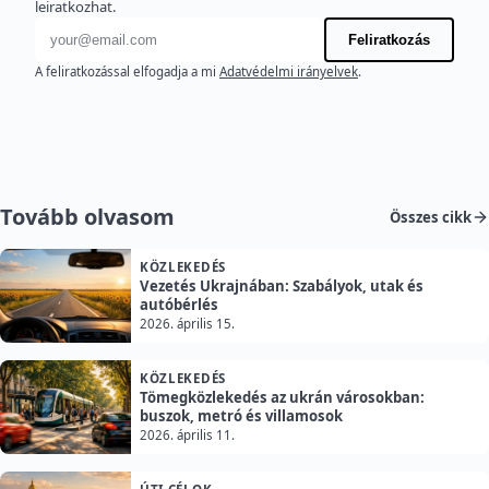
leiratkozhat.
E-mail cím
Feliratkozás
A feliratkozással elfogadja a mi
Adatvédelmi irányelvek
.
Tovább olvasom
Összes cikk
KÖZLEKEDÉS
Vezetés Ukrajnában: Szabályok, utak és
autóbérlés
2026. április 15.
KÖZLEKEDÉS
Tömegközlekedés az ukrán városokban:
buszok, metró és villamosok
2026. április 11.