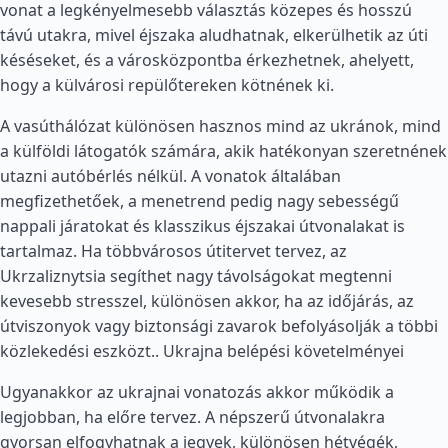
vonat a legkényelmesebb választás közepes és hosszú
távú utakra, mivel éjszaka aludhatnak, elkerülhetik az úti
késéseket, és a városközpontba érkezhetnek, ahelyett,
hogy a külvárosi repülőtereken kötnének ki.
A vasúthálózat különösen hasznos mind az ukránok, mind
a külföldi látogatók számára, akik hatékonyan szeretnének
utazni autóbérlés nélkül. A vonatok általában
megfizethetőek, a menetrend pedig nagy sebességű
nappali járatokat és klasszikus éjszakai útvonalakat is
tartalmaz. Ha többvárosos útitervet tervez, az
Ukrzaliznytsia segíthet nagy távolságokat megtenni
kevesebb stresszel, különösen akkor, ha az időjárás, az
útviszonyok vagy biztonsági zavarok befolyásolják a többi
közlekedési eszközt..
Ukrajna belépési követelményei
Ugyanakkor az ukrajnai vonatozás akkor működik a
legjobban, ha előre tervez. A népszerű útvonalakra
gyorsan elfogyhatnak a jegyek, különösen hétvégék,