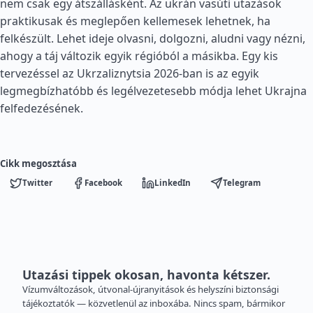
nem csak egy átszállásként. Az ukrán vasúti utazások
praktikusak és meglepően kellemesek lehetnek, ha
felkészült. Lehet ideje olvasni, dolgozni, aludni vagy nézni,
ahogy a táj változik egyik régióból a másikba. Egy kis
tervezéssel az Ukrzaliznytsia 2026-ban is az egyik
legmegbízhatóbb és legélvezetesebb módja lehet Ukrajna
felfedezésének.
Cikk megosztása
Twitter
Facebook
LinkedIn
Telegram
Utazási tippek okosan, havonta kétszer.
Vízumváltozások, útvonal-újranyitások és helyszíni biztonsági
tájékoztatók — közvetlenül az inboxába. Nincs spam, bármikor