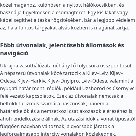
közel magához, különösen a nyitott hálókocsikban, és
használja figyelmesen a csomagteret. Egy kis lakat vagy
kábel segíthet a táska rögzítésében, bár a legjobb védelem
az, ha a fontos tárgyakat alvás közben is magánál tartja.
Főbb útvonalak, jelentősebb állomások és
navigáció
Ukrajna vasúthálózata néhány fő folyosóra összpontosul.
A népszerű útvonalak közé tartozik a Kijev–Lviv, Kijev–
Odesa, Kijev–Harkiv, Kijev–Dnyipro, Lviv–Odesa, valamint a
nyugati határ menti régiók, például Uzshorod és Csernyivci
felé vezető kapcsolatok. Ezek az útvonalak nemcsak a
belföldi turizmus számára hasznosak, hanem a
határátkelők és a nemzetközi csatlakozások eléréséhez is,
ahol rendelkezésre állnak. Az utazási idők a vonat típusától
függően nagyban változnak, a gyorsabb járatok a
legforgalmasabb intercity vonalakon közlekednek.