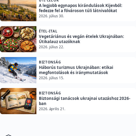
ÚTI CÉLOK
A legjobb egynapos kirándulások Kijevből:
fedezze fel a fővároson túli látnivalókat
2026. július 30.
ÉTEL-ITAL
Vegetáriánus és vegán ételek Ukrajnában:
Útikalauz utazóknak
2026. július 22.
BIZTONSÁG
Háborús turizmus Ukrajnában: etikai
megfontolások és iránymutatások
2026. július 15.
BIZTONSÁG
Biztonsági tanácsok ukrajnai utazáshoz 2026-
ban
2026. április 21.