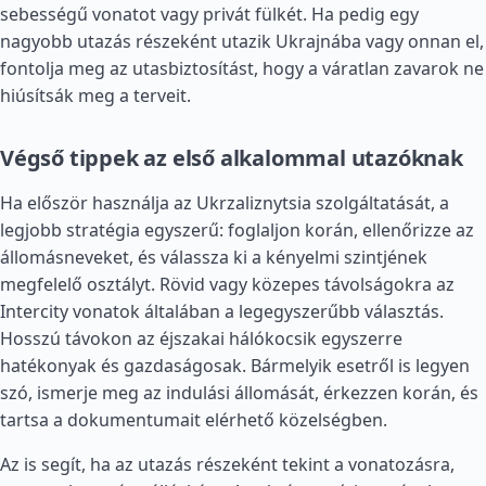
sebességű vonatot vagy privát fülkét. Ha pedig egy
nagyobb utazás részeként utazik Ukrajnába vagy onnan el,
fontolja meg az utasbiztosítást, hogy a váratlan zavarok ne
hiúsítsák meg a terveit.
Végső tippek az első alkalommal utazóknak
Ha először használja az Ukrzaliznytsia szolgáltatását, a
legjobb stratégia egyszerű: foglaljon korán, ellenőrizze az
állomásneveket, és válassza ki a kényelmi szintjének
megfelelő osztályt. Rövid vagy közepes távolságokra az
Intercity vonatok általában a legegyszerűbb választás.
Hosszú távokon az éjszakai hálókocsik egyszerre
hatékonyak és gazdaságosak. Bármelyik esetről is legyen
szó, ismerje meg az indulási állomását, érkezzen korán, és
tartsa a dokumentumait elérhető közelségben.
Az is segít, ha az utazás részeként tekint a vonatozásra,