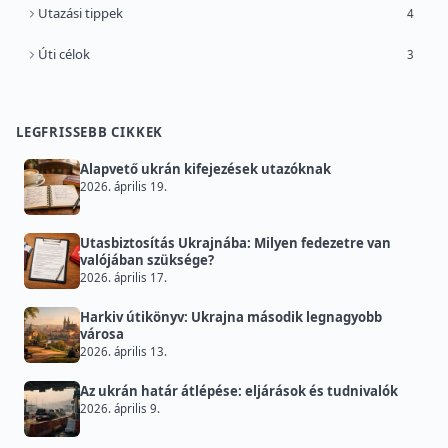
Utazási tippek
4
Úti célok
3
LEGFRISSEBB CIKKEK
Alapvető ukrán kifejezések utazóknak
2026. április 19.
Utasbiztosítás Ukrajnába: Milyen fedezetre van
valójában szüksége?
2026. április 17.
Harkiv útikönyv: Ukrajna második legnagyobb
városa
2026. április 13.
Az ukrán határ átlépése: eljárások és tudnivalók
2026. április 9.