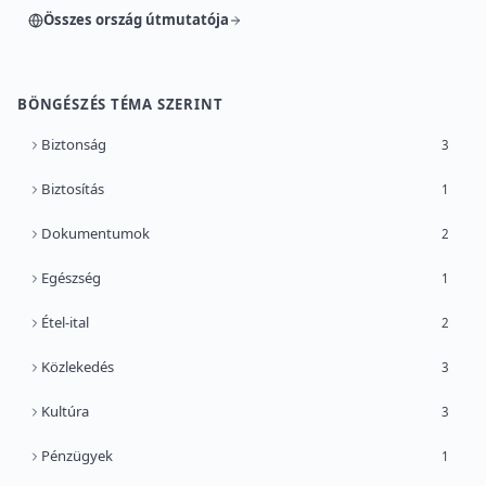
Összes ország útmutatója
BÖNGÉSZÉS TÉMA SZERINT
Biztonság
3
Biztosítás
1
Dokumentumok
2
Egészség
1
Étel-ital
2
Közlekedés
3
Kultúra
3
Pénzügyek
1