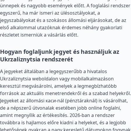
ünnepek és nagyobb események előtt. A foglalási rendszer
egyszerű, ha már ismeri az ülésosztályokat, a
jegyszabályokat és a szokásos állomási eljárásokat, de az
első alkalommal utazóknak érdemes néhány gyakorlati
részletet ismerniük a vásárlás előtt.
Hogyan foglaljunk jegyet és használjuk az
Ukrzaliznytsia rendszerét
A jegyeket általában a legegyszerűbb a hivatalos
Ukrzaliznytsia weboldalon vagy mobilalkalmazáson
keresztül megvásárolni, amelyek a legmegbízhatóbb
források az aktuális menetrendekről és a szabad helyekről.
Jegyeket az állomási каси-nál (pénztáraknál) is vásárolhat,
de a népszerű útvonalak esetében jobb online foglalni,
amint megnyílik az értékesítés. 2026-ban a rendszer
továbbra is hajlamos előre kiadni a helyeket, és a legjobb
lehetőségek gyakran a nagy keresletű dátumokon fogynak