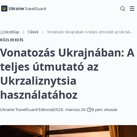
Ukraine
TravelGuard
Kezdőlap
Cikkek
Vonatozás Ukrajnában: A teljes útmutató az Ukrzaliznytsia használatához
KÖZLEKEDÉS
Vonatozás Ukrajnában: A
teljes útmutató az
Ukrzaliznytsia
használatához
Ukraine TravelGuard Editorial
2026. március 26.
8 perc olvasás