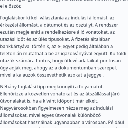
el először.
Foglaláskor ki kell választania az indulási állomást, az
érkezési állomást, a dátumot és az osztályt. A rendszer
ezután megjeleníti a rendelkezésre álló vonatokat, az
utazási időt és az ülés típusokat. A fizetés általában
bankkártyával történik, az e-jegyet pedig általában a
telefonján mutathatja be az igazolványával együtt. Külföldi
utazók számára fontos, hogy útlevéladataikat pontosan
úgy adják meg, ahogy az a dokumentumban szerepel,
mivel a kalauzok összevethetik azokat a jeggyel.
Néhány foglalási tipp megkönnyíti a folyamatot.
Ellenőrizze a közvetlen vonatokat és az átszállással járó
útvonalakat is, ha a kívánt időpont már elkelt.
Nagyvárosokban figyelmesen nézze meg az indulási
állomásokat, mivel egyes útvonalak különböző
állomásokat használnak ugyanabban a városban. Például