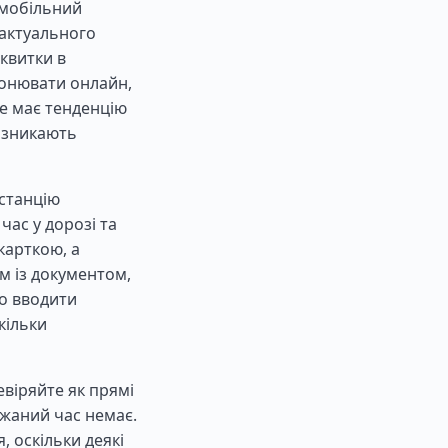
 мобільний
 актуального
квитки в
ронювати онлайн,
ще має тенденцію
о зникають
 станцію
час у дорозі та
карткою, а
м із документом,
во вводити
кільки
віряйте як прямі
ажаний час немає.
, оскільки деякі