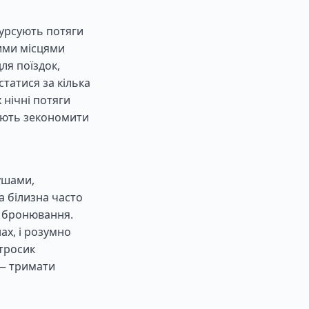
урсують потяги
ячими місцями
ля поїздок,
статися за кілька
 нічні потяги
яють зекономити
ушами,
а білизна часто
ас бронювання.
ах, і розумно
 тросик
 — тримати