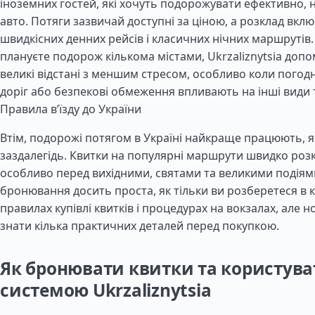
іноземних гостей, які хочуть подорожувати ефективно,
авто. Потяги зазвичай доступні за ціною, а розклад вкл
швидкісних денних рейсів і класичних нічних маршрутів
плануєте подорож кількома містами, Ukrzaliznytsia доп
великі відстані з меншим стресом, особливо коли погодн
доріг або безпекові обмеження впливають на інші види 
Правила в’їзду до України
Втім, подорожі потягом в Україні найкраще працюють, я
заздалегідь. Квитки на популярні маршрути швидко роз
особливо перед вихідними, святами та великими подіям
бронювання досить проста, як тільки ви розберетеся в к
правилах купівлі квитків і процедурах на вокзалах, але 
знати кілька практичних деталей перед покупкою.
Як бронювати квитки та користува
системою Ukrzaliznytsia