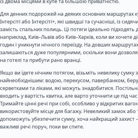
із двома місцями в купе та більшою приватністю.
Для денних подорожей на деяких основних маршрутах к
Інтерсіті або Інтерсіті+, які швидші та сучасніші, із сид
замість спальних полиць. Ці потяги ідеально підходять д
наприклад, Київ–Львів або Київ–Харків, коли ви хочете ді
годин і уникнути нічного переїзду. На довших маршрутах
залишаються дуже популярними, оскільки вони дозвол
на готелі та прибути рано вранці.
Якщо ви їдете нічним потягом, візьміть невелику сумку з
найнеобхіднішим: водою, перекусом, павербанком, бер
серветками та ліками, які можуть знадобитися. Постільн
входить у вартість квитка, але варто уточнити це під ч
Тримайте цінні речі при собі, особливо у відкритих вагон
використовуйте місце для багажу. Невеликий замок або
допоможуть убезпечити сумку, хоча найкращий захист
важливі речі поруч, поки ви спите.