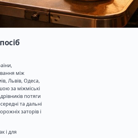
посіб
аїни,
ування між
їв, Львів, Одеса,
шою за міжміські
дрівників потяги
ередні та дальні
орожніх заторів і
к і для