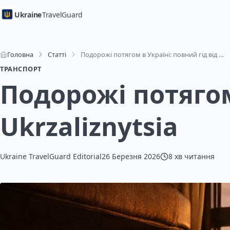
Ukraine
TravelGuard
Головна
Статті
Подорожі потягом в Україні: повний гід від Ukrzaliznytsia
ТРАНСПОРТ
Подорожі потягом
Ukrzaliznytsia
Ukraine TravelGuard Editorial
26 Березня 2026
8 хв читання