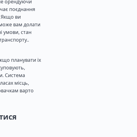
 не орендуючи
ючає поєднання
. Якщо ви
оможе вам долати
і умови, стан
транспорту..
кщо планувати їх
куповують,
и. Система
ласах місць,
новачкам варто
тися