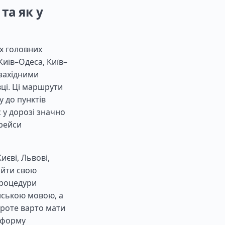
та як у
х головних
иїв–Одеса, Київ–
 західними
ці. Ці маршрути
у до пунктів
 у дорозі значно
 рейси
єві, Львові,
айти свою
процедури
їнською мовою, а
Проте варто мати
тформу