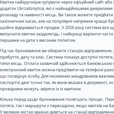
Квитки найзручніше купувати через офіційний сайт або
додаток Ukrzaliznytsia, які є найнадійнішими джерелами
розкладу та наявності місць. Ви також можете придбати 
залізничних касах, але на популярні напрямки краще б
щойно відкривається продаж. У 2026 році система все 
випускати квитки заздалегідь, і найкращі варіанти част
першими на дати з високим попитом.
Під час бронювання ви обираєте станцію відправлення,
прибуття, дату та клас. Система показує доступні потяги, 
типи місць. Оплата зазвичай здійснюється банківською 
електронний квиток можна пред’явити на телефоні разо
що посвідчує особу. Для іноземних мандрівників важли
паспортні дані точно так, як вони вказані в документі, ос
провідники можуть звіряти їх із квитком.
Кілька порад щодо бронювання полегшать процес. Пере
потяги, так і маршрути з пересадкою, якщо квитків на б
У великих містах уважно дивіться на станції відправлення