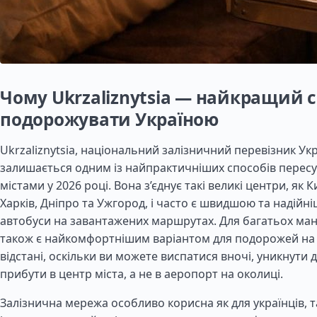
Чому Ukrzaliznytsia — найкращий с
подорожувати Україною
Ukrzaliznytsia, національний залізничний перевізник Укр
залишається одним із найпрактичніших способів перес
містами у 2026 році. Вона з’єднує такі великі центри, як Ки
Харків, Дніпро та Ужгород, і часто є швидшою та надійні
автобуси на завантажених маршрутах. Для багатьох ман
також є найкомфортнішим варіантом для подорожей на с
відстані, оскільки ви можете виспатися вночі, уникнути д
прибути в центр міста, а не в аеропорт на околиці.
Залізнична мережа особливо корисна як для українців, та