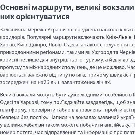
Основні маршрути, великі вокзали 
них орієнтуватися
Залізнична мережа України зосереджена навколо кілько
коридорів. Популярні маршрути включають Київ–Львів, К
Харків, Київ–Дніпро, Львів–Одеса, а також сполучення із
прикордонними регіонами, такими як Ужгород та Чернів
корисні не лише для внутрішнього туризму, а й для доїзд
пропуску та міжнародних сполучень, де це можливо. Час
варіюється залежно від типу потяга, причому швидкісні
зосереджені на найбільш завантажених лініях.
Великі вокзали можуть бути дуже людними, особливо в Ки
Одесі та Харкові, тому приїжджайте заздалегідь, щоб зн
платформу, перевірити табло відправлень і пройти всі 
безпеки без поспіху. Написи на вокзалах зазвичай укра
у великих хабах ви також можете побачити англійську. 
номер потяга, час відправлення та інформацію про пла