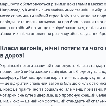
маршрути обслуговуються різними вокзалами в межах о
Наприклад, у Києві є кілька залізничних станцій, і вибір
може спричинити зайвий стрес. Крім того, якщо ви подо
періоди, встановіть нагадування про бронювання та он
якщо потрібний потяг ще не відображається, оскільки н
з’являтися після оновлення розкладу або скасування бр
Класи вагонів, нічні потяги та чого
в дорозі
Українські потяги зазвичай пропонують кілька стандартни
правильний вибір залежить від відстані, бюджету та в
комфорту. Найпоширеніші варіанти — плацкарт, купе та
— це відкритий спальний вагон із більшою кількістю мі
ціною; це практично та соціально, але менш приватно. 
чотиримісне купе з дверима, що пропонує кращий бала
ціни. Люкс — це найкомфортніший стандартний спальни