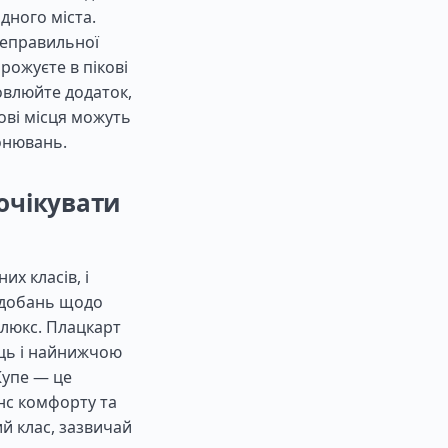
дного міста.
 неправильної
рожуєте в пікові
овлюйте додаток,
ові місця можуть
онювань.
 очікувати
х класів, і
подобань щодо
 люкс. Плацкарт
сць і найнижчою
Купе — це
нс комфорту та
й клас, зазвичай