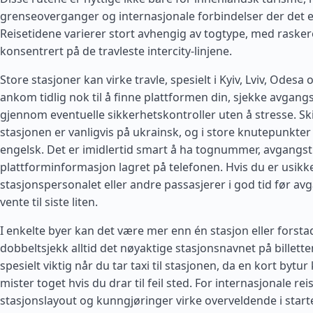
grenseoverganger og internasjonale forbindelser der det er
Reisetidene varierer stort avhengig av togtype, med rasker
konsentrert på de travleste intercity-linjene.
Store stasjoner kan virke travle, spesielt i Kyiv, Lviv, Odesa 
ankom tidlig nok til å finne plattformen din, sjekke avgang
gjennom eventuelle sikkerhetskontroller uten å stresse. Sk
stasjonen er vanligvis på ukrainsk, og i store knutepunkte
engelsk. Det er imidlertid smart å ha tognummer, avgangst
plattforminformasjon lagret på telefonen. Hvis du er usikke
stasjonspersonalet eller andre passasjerer i god tid før avg
vente til siste liten.
I enkelte byer kan det være mer enn én stasjon eller forsta
dobbeltsjekk alltid det nøyaktige stasjonsnavnet på billette
spesielt viktig når du tar taxi til stasjonen, da en kort bytur 
mister toget hvis du drar til feil sted. For internasjonale re
stasjonslayout og kunngjøringer virke overveldende i star