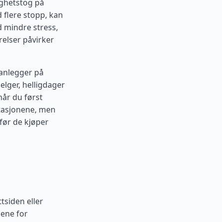
ighetstog på
 flere stopp, kan
 mindre stress,
rrelser påvirker
lanlegger på
elger, helligdager
når du først
stasjonene, men
før de kjøper
ttsiden eller
dene for