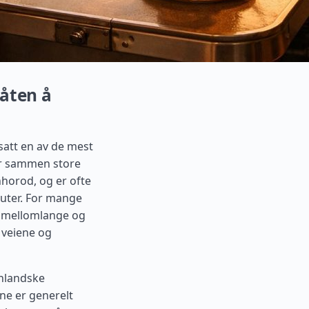
måten å
satt en av de mest
er sammen store
hhorod, og er ofte
ruter. For mange
r mellomlange og
 veiene og
enlandske
ene er generelt