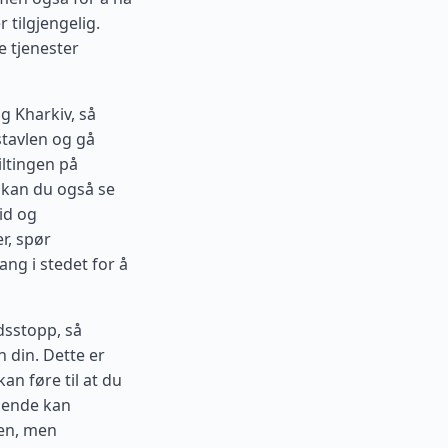
 tilgjengelig.
e tjenester
og Kharkiv, så
stavlen og gå
iltingen på
r kan du også se
id og
r, spør
ang i stedet for å
dsstopp, så
n din. Dette er
kan føre til at du
isende kan
ten, men