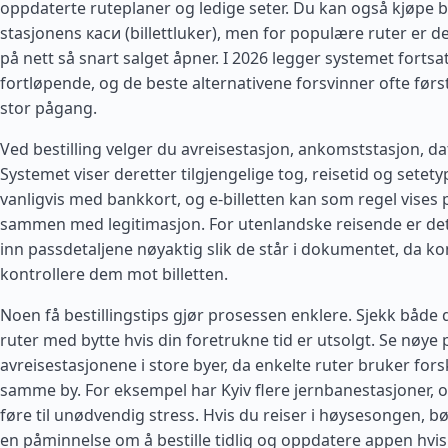
oppdaterte ruteplaner og ledige seter. Du kan også kjøpe bi
stasjonens каси (billettluker), men for populære ruter er de
på nett så snart salget åpner. I 2026 legger systemet fortsat
fortløpende, og de beste alternativene forsvinner ofte før
stor pågang.
Ved bestilling velger du avreisestasjon, ankomststasjon, da
Systemet viser deretter tilgjengelige tog, reisetid og setetyp
vanligvis med bankkort, og e-billetten kan som regel vises 
sammen med legitimasjon. For utenlandske reisende er det 
inn passdetaljene nøyaktig slik de står i dokumentet, da 
kontrollere dem mot billetten.
Noen få bestillingstips gjør prosessen enklere. Sjekk både 
ruter med bytte hvis din foretrukne tid er utsolgt. Se nøye 
avreisestasjonene i store byer, da enkelte ruter bruker forsk
samme by. For eksempel har Kyiv flere jernbanestasjoner, og
føre til unødvendig stress. Hvis du reiser i høysesongen, b
en påminnelse om å bestille tidlig og oppdatere appen hvi