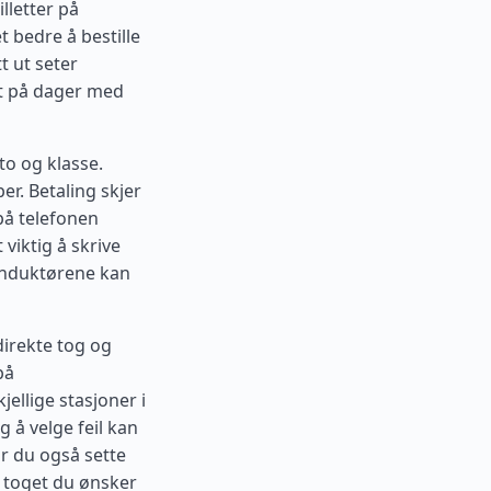
lletter på
t bedre å bestille
t ut seter
st på dager med
to og klasse.
er. Betaling skjer
på telefonen
viktig å skrive
konduktørene kan
direkte tog og
på
jellige stasjoner i
 å velge feil kan
ør du også sette
s toget du ønsker