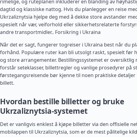
rimelige, og ruteplanen inkluderer en blanding av høyhast
dagtid og klassiske nattog. Hvis du planlegger en reise med
Ukrzaliznytsia hjelpe deg med å dekke store avstander med
spesielt når vær, veiforhold eller sikkerhetsrelaterte forsty
andre transportmidler..
Forsikring i Ukraina
Når det er sagt, fungerer togreiser i Ukraina best når du p
forhånd. Populære ruter kan bli utsolgt raskt, spesielt før h
og store arrangementer. Bestillingssystemet er oversiktlig 
forstår seteklasser, billettregler og vanlige prosedyrer på 
førstegangsreisende bør kjenne til noen praktiske detaljer 
billett.
Hvordan bestille billetter og bruke
Ukrzaliznytsia-systemet
Det er vanligvis enklest å kjøpe billetter via den offisielle ne
mobilappen til Ukrzaliznytsia, som er de mest pålitelige kil