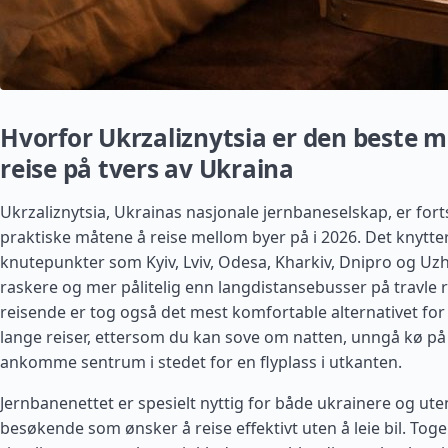
Hvorfor Ukrzaliznytsia er den beste 
reise på tvers av Ukraina
Ukrzaliznytsia, Ukrainas nasjonale jernbaneselskap, er fort
praktiske måtene å reise mellom byer på i 2026. Det knytt
knutepunkter som Kyiv, Lviv, Odesa, Kharkiv, Dnipro og Uz
raskere og mer pålitelig enn langdistansebusser på travle 
reisende er tog også det mest komfortable alternativet fo
lange reiser, ettersom du kan sove om natten, unngå kø på
ankomme sentrum i stedet for en flyplass i utkanten.
Jernbanenettet er spesielt nyttig for både ukrainere og ut
besøkende som ønsker å reise effektivt uten å leie bil. Tog