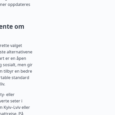
laner oppdateres
vente om
rette valget
ste alternativene
art er en åpen
g sosialt, men gir
m tilbyr en bedre
rtable standard
iv.
y- eller
erte seter i
m Kyiv–Lviv eller
nattreise. På