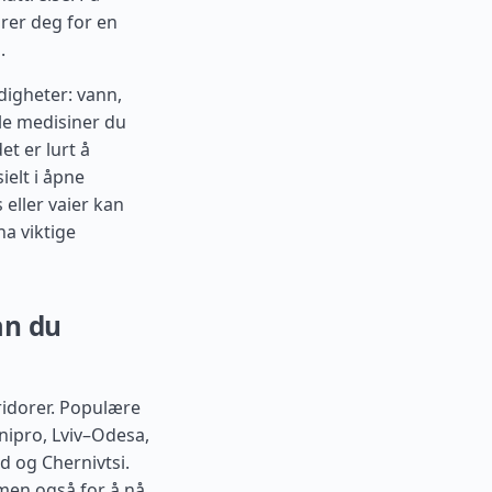
arer deg for en
.
digheter: vann,
le medisiner du
t er lurt å
ielt i åpne
eller vaier kan
ha viktige
an du
ridorer. Populære
Dnipro, Lviv–Odesa,
d og Chernivtsi.
 men også for å nå