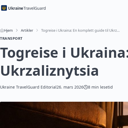
Ukraine
TravelGuard
Hjem
Artikler
Togreise i Ukraina: En komplett guide til Ukrzaliznytsia
TRANSPORT
Togreise i Ukraina
Ukrzaliznytsia
Ukraine TravelGuard Editorial
26. mars 2026
8 min lesetid