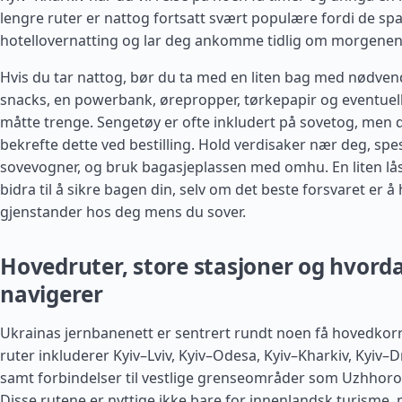
lengre ruter er nattog fortsatt svært populære fordi de sp
hotellovernatting og lar deg ankomme tidlig om morgenen
Hvis du tar nattog, bør du ta med en liten bag med nødven
snacks, en powerbank, ørepropper, tørkepapir og eventuel
måtte trenge. Sengetøy er ofte inkludert på sovetog, men de
bekrefte dette ved bestilling. Hold verdisaker nær deg, spes
sovevogner, og bruk bagasjeplassen med omhu. En liten lås 
bidra til å sikre bagen din, selv om det beste forsvaret er å 
gjenstander hos deg mens du sover.
Hovedruter, store stasjoner og hvord
navigerer
Ukrainas jernbanenett er sentrert rundt noen få hovedkor
ruter inkluderer Kyiv–Lviv, Kyiv–Odesa, Kyiv–Kharkiv, Kyiv–
samt forbindelser til vestlige grenseområder som Uzhhoro
Disse rutene er nyttige ikke bare for innenlandsk turisme,