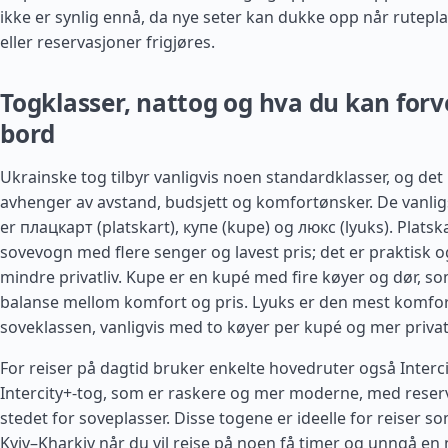
ikke er synlig ennå, da nye seter kan dukke opp når rutep
eller reservasjoner frigjøres.
Togklasser, nattog og hva du kan for
bord
Ukrainske tog tilbyr vanligvis noen standardklasser, og det 
avhenger av avstand, budsjett og komfortønsker. De vanlig
er плацкарт (platskart), купе (kupe) og люкс (lyuks). Platsk
sovevogn med flere senger og lavest pris; det er praktisk o
mindre privatliv. Kupe er en kupé med fire køyer og dør, so
balanse mellom komfort og pris. Lyuks er den mest komfo
soveklassen, vanligvis med to køyer per kupé og mer privatl
For reiser på dagtid bruker enkelte hovedruter også Intercit
Intercity+-tog, som er raskere og mer moderne, med reserv
stedet for soveplasser. Disse togene er ideelle for reiser so
Kyiv–Kharkiv når du vil reise på noen få timer og unngå en 