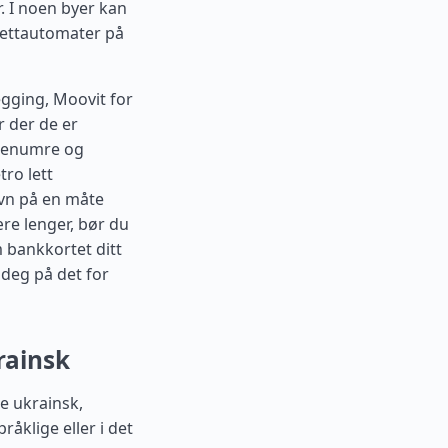
. I noen byer kan
llettautomater på
egging, Moovit for
r der de er
utenumre og
tro lett
avn på en måte
ære lenger, bør du
m bankkortet ditt
deg på det for
rainsk
e ukrainsk,
pråklige eller i det