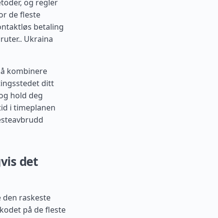
toder, og regler
or de fleste
ntaktløs betaling
ruter..
Ukraina
t å kombinere
ingsstedet ditt
 og hold deg
tid i timeplanen
enesteavbrudd
vis det
e den raskeste
ekodet på de fleste