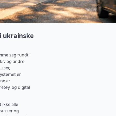
i ukrainske
omme seg rundt i
rkiv og andre
usser,
Systemet er
ene er
tøy, og digital
 ikke alle
eybusser og