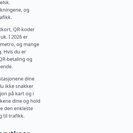
elsk.
rekningene, og
afikk.
rtkort, QR-koder
uk. I 2026 er
s metro, og mange
. Hvis du er
 QR-betaling og
kende.
sstasjonene dine
 du ikke snakker
jon på kart og i
akene dine og hold
te den enkleste
til trafikk.