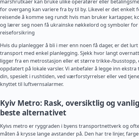
marshrutkaer kan bruke ulike operatører eller betalingsme
for overgang kan variere fra by til by. Likevel er det enkelt f
reisende å komme seg rundt hvis man bruker kartapper, ko
og lærer seg noen få ukrainske nøkkelord og symboler for 
reiseforsikring
Hvis du planlegger å bli i mer enn noen få dager, er det lur
transport med enkel planlegging. Sjekk hvor langt overnatt
ligger fra en metrostasjon eller et større trikke-/busstopp,
oppdatert på lokale varsler. Vi anbefaler å legge inn ekstra 
din, spesielt i rushtiden, ved værforstyrrelser eller ved tj
knyttet til luftvernsalarmer.
Kyiv Metro: Rask, oversiktlig og vanlig
beste alternativet
Kyivs metro er ryggraden i byens transportnettverk og oft
måten å krysse lange avstander på. Den har tre linjer, farg