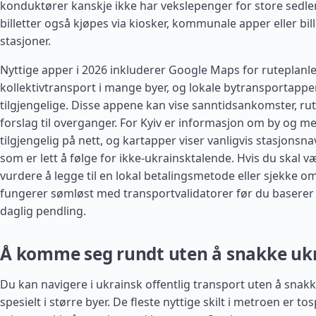
konduktører kanskje ikke har vekslepenger for store sedler
billetter også kjøpes via kiosker, kommunale apper eller bi
stasjoner.
Nyttige apper i 2026 inkluderer Google Maps for ruteplanl
kollektivtransport i mange byer, og lokale bytransportappe
tilgjengelige. Disse appene kan vise sanntidsankomster, r
forslag til overganger. For Kyiv er informasjon om by og me
tilgjengelig på nett, og kartapper viser vanligvis stasjonsn
som er lett å følge for ikke-ukrainsktalende. Hvis du skal v
vurdere å legge til en lokal betalingsmetode eller sjekke o
fungerer sømløst med transportvalidatorer før du baserer 
daglig pendling.
Å komme seg rundt uten å snakke uk
Du kan navigere i ukrainsk offentlig transport uten å snakk
spesielt i større byer. De fleste nyttige skilt i metroen er tos