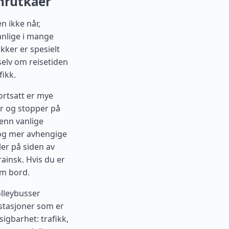
shrutkaer
n ikke når,
vanlige i mange
ikker er spesielt
selv om reisetiden
fikk.
ortsatt er mye
er og stopper på
enn vanlige
 og mer avhengige
ler på siden av
ainsk. Hvis du er
om bord.
olleybusser
 stasjoner som er
igbarhet: trafikk,