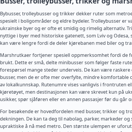
Busser, trolleybusser, trikker og mar
Bybusser, trolleybusser og trikker dekker ruter som metroe
spesielt i boligområder og eldre bydeler. Trolleybusser er 
ukrainske byer og er ofte et smidig og rimelig alternativ. Tr
nyttige i byer med historiske gatenett, som Lviv og Odesa, 
kan være lengre fordi de deler kjørebanen med biler og tra
Marshrutkaer fortjener spesiell oppmerksomhet fordi de f
brukt. Dette er små, delte minibusser som følger faste rut
forespørsel mange steder underveis. De kan være raskere 
busser, men de er ofte mer overfylte, mindre komfortable
av lokalkunnskap. Rutenumre vises vanligvis i frontruten el
kjøretøyet, men destinasjonen kan være skrevet kun på ukr
usikker, spør sjåføren eller en annen passasjer før du går 
For besøkende er hovedfordelen med busser, trikker og tr
dekningen. De kan ta deg til nabolag, parker, markeder og
upraktiske å nå med metro. Den største ulempen er uforuts