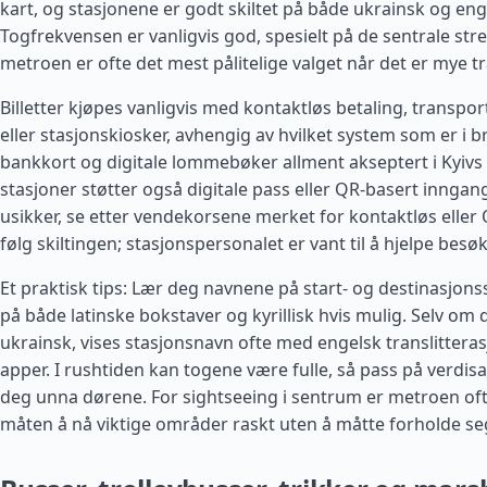
kart, og stasjonene er godt skiltet på både ukrainsk og eng
Togfrekvensen er vanligvis god, spesielt på de sentrale st
metroen er ofte det mest pålitelige valget når det er mye tr
Billetter kjøpes vanligvis med kontaktløs betaling, transpo
eller stasjonskiosker, avhengig av hvilket system som er i br
bankkort og digitale lommebøker allment akseptert i Kyiv
stasjoner støtter også digitale pass eller QR-basert inngang
usikker, se etter vendekorsene merket for kontaktløs eller
følg skiltingen; stasjonspersonalet er vant til å hjelpe besø
Et praktisk tips: Lær deg navnene på start- og destinasjon
på både latinske bokstaver og kyrillisk hvis mulig. Selv om
ukrainsk, vises stasjonsnavn ofte med engelsk translitteras
apper. I rushtiden kan togene være fulle, så pass på verdis
deg unna dørene. For sightseeing i sentrum er metroen of
måten å nå viktige områder raskt uten å måtte forholde seg 