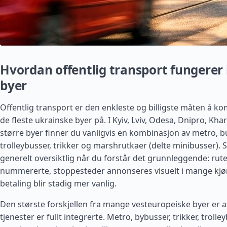
Hvordan offentlig transport fungerer 
byer
Offentlig transport er den enkleste og billigste måten å k
de fleste ukrainske byer på. I Kyiv, Lviv, Odesa, Dnipro, Kha
større byer finner du vanligvis en kombinasjon av metro, b
trolleybusser, trikker og marshrutkaer (delte minibusser). 
generelt oversiktlig når du forstår det grunnleggende: rut
nummererte, stoppesteder annonseres visuelt i mange kjøre
betaling blir stadig mer vanlig.
Den største forskjellen fra mange vesteuropeiske byer er at
tjenester er fullt integrerte. Metro, bybusser, trikker, troll