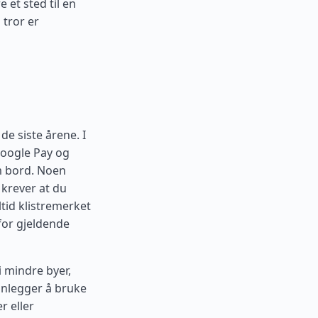
 et sted til en
 tror er
de siste årene. I
Google Pay og
m bord. Noen
 krever at du
ltid klistremerket
for gjeldende
i mindre byer,
lanlegger å bruke
r eller