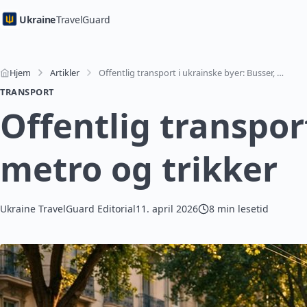
Ukraine
TravelGuard
Hjem
Artikler
Offentlig transport i ukrainske byer: Busser, metro og trikker
TRANSPORT
Offentlig transpor
metro og trikker
Ukraine TravelGuard Editorial
11. april 2026
8 min lesetid