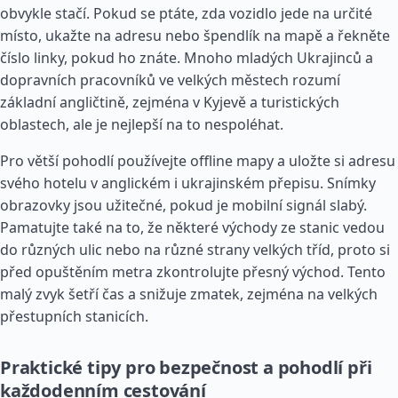
obvykle stačí. Pokud se ptáte, zda vozidlo jede na určité
místo, ukažte na adresu nebo špendlík na mapě a řekněte
číslo linky, pokud ho znáte. Mnoho mladých Ukrajinců a
dopravních pracovníků ve velkých městech rozumí
základní angličtině, zejména v Kyjevě a turistických
oblastech, ale je nejlepší na to nespoléhat.
Pro větší pohodlí používejte offline mapy a uložte si adresu
svého hotelu v anglickém i ukrajinském přepisu. Snímky
obrazovky jsou užitečné, pokud je mobilní signál slabý.
Pamatujte také na to, že některé východy ze stanic vedou
do různých ulic nebo na různé strany velkých tříd, proto si
před opuštěním metra zkontrolujte přesný východ. Tento
malý zvyk šetří čas a snižuje zmatek, zejména na velkých
přestupních stanicích.
Praktické tipy pro bezpečnost a pohodlí při
každodenním cestování