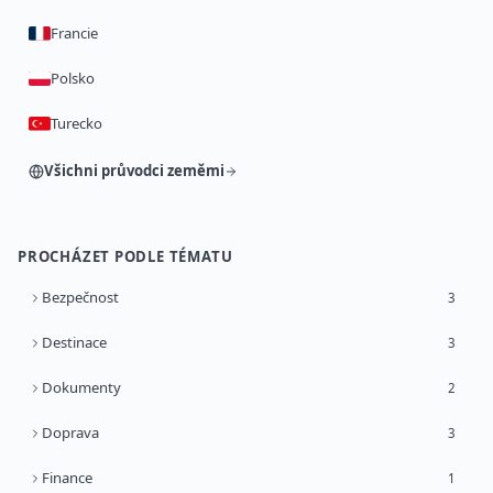
Francie
Polsko
Turecko
Všichni průvodci zeměmi
PROCHÁZET PODLE TÉMATU
Bezpečnost
3
Destinace
3
Dokumenty
2
Doprava
3
Finance
1