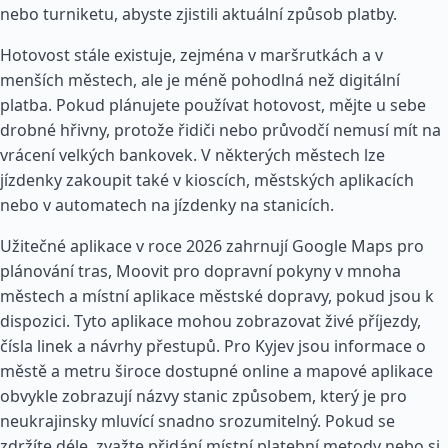
nebo turniketu, abyste zjistili aktuální způsob platby.
Hotovost stále existuje, zejména v maršrutkách a v
menších městech, ale je méně pohodlná než digitální
platba. Pokud plánujete používat hotovost, mějte u sebe
drobné hřivny, protože řidiči nebo průvodčí nemusí mít na
vrácení velkých bankovek. V některých městech lze
jízdenky zakoupit také v kioscích, městských aplikacích
nebo v automatech na jízdenky na stanicích.
Užitečné aplikace v roce 2026 zahrnují Google Maps pro
plánování tras, Moovit pro dopravní pokyny v mnoha
městech a místní aplikace městské dopravy, pokud jsou k
dispozici. Tyto aplikace mohou zobrazovat živé příjezdy,
čísla linek a návrhy přestupů. Pro Kyjev jsou informace o
městě a metru široce dostupné online a mapové aplikace
obvykle zobrazují názvy stanic způsobem, který je pro
neukrajinsky mluvící snadno srozumitelný. Pokud se
zdržíte déle, zvažte přidání místní platební metody nebo si