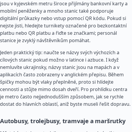
jsou v kyjevském metru široce přijímány bankovní karty a
mobilní peněženky a mnoho stanic také podporuje
digitální průkazky nebo vstup pomocí QR kódu. Pokud si
nejste jisti, hledejte turnikety označené pro bezkontaktní
platbu nebo QR platbu a řiďte se značkami; personál
stanice je zvyklý návštěvníkům pomáhat.
Jeden praktický tip: naučte se názvy svých výchozích a
cílových stanic pokud možno v latince i azbuce. I když
nemluvíte ukrajinsky, názvy stanic jsou na mapách a v
aplikacích často zobrazeny v anglickém přepisu. Během
špičky mohou být vlaky přeplněné, proto si hlídejte
cennosti a stůjte mimo dosah dveří. Pro prohlídku centra
je metro často nejjednodušším způsobem, jak se rychle
dostat do hlavních oblastí, aniž byste museli řešit dopravu.
Autobusy, trolejbusy, tramvaje a maršrutky