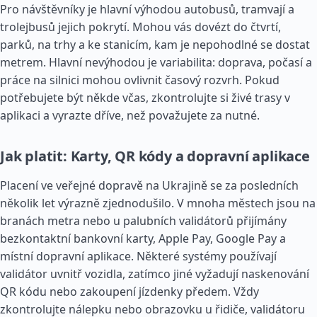
Pro návštěvníky je hlavní výhodou autobusů, tramvají a
trolejbusů jejich pokrytí. Mohou vás dovézt do čtvrtí,
parků, na trhy a ke stanicím, kam je nepohodlné se dostat
metrem. Hlavní nevýhodou je variabilita: doprava, počasí a
práce na silnici mohou ovlivnit časový rozvrh. Pokud
potřebujete být někde včas, zkontrolujte si živé trasy v
aplikaci a vyrazte dříve, než považujete za nutné.
Jak platit: Karty, QR kódy a dopravní aplikace
Placení ve veřejné dopravě na Ukrajině se za posledních
několik let výrazně zjednodušilo. V mnoha městech jsou na
branách metra nebo u palubních validátorů přijímány
bezkontaktní bankovní karty, Apple Pay, Google Pay a
místní dopravní aplikace. Některé systémy používají
validátor uvnitř vozidla, zatímco jiné vyžadují naskenování
QR kódu nebo zakoupení jízdenky předem. Vždy
zkontrolujte nálepku nebo obrazovku u řidiče, validátoru