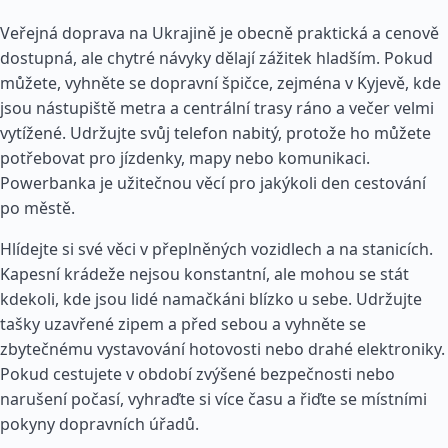
Veřejná doprava na Ukrajině je obecně praktická a cenově
dostupná, ale chytré návyky dělají zážitek hladším. Pokud
můžete, vyhněte se dopravní špičce, zejména v Kyjevě, kde
jsou nástupiště metra a centrální trasy ráno a večer velmi
vytížené. Udržujte svůj telefon nabitý, protože ho můžete
potřebovat pro jízdenky, mapy nebo komunikaci.
Powerbanka je užitečnou věcí pro jakýkoli den cestování
po městě.
Hlídejte si své věci v přeplněných vozidlech a na stanicích.
Kapesní krádeže nejsou konstantní, ale mohou se stát
kdekoli, kde jsou lidé namačkáni blízko u sebe. Udržujte
tašky uzavřené zipem a před sebou a vyhněte se
zbytečnému vystavování hotovosti nebo drahé elektroniky.
Pokud cestujete v období zvýšené bezpečnosti nebo
narušení počasí, vyhraďte si více času a řiďte se místními
pokyny dopravních úřadů.