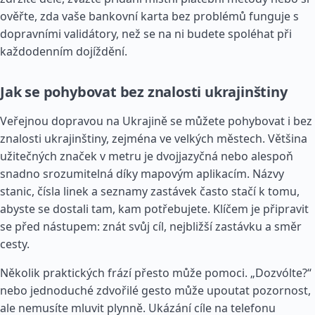
ověřte, zda vaše bankovní karta bez problémů funguje s
dopravními validátory, než se na ni budete spoléhat při
každodenním dojíždění.
Jak se pohybovat bez znalosti ukrajinštiny
Veřejnou dopravou na Ukrajině se můžete pohybovat i bez
znalosti ukrajinštiny, zejména ve velkých městech. Většina
užitečných značek v metru je dvojjazyčná nebo alespoň
snadno srozumitelná díky mapovým aplikacím. Názvy
stanic, čísla linek a seznamy zastávek často stačí k tomu,
abyste se dostali tam, kam potřebujete. Klíčem je připravit
se před nástupem: znát svůj cíl, nejbližší zastávku a směr
cesty.
Několik praktických frází přesto může pomoci. „Dozvólte?“
nebo jednoduché zdvořilé gesto může upoutat pozornost,
ale nemusíte mluvit plynně. Ukázání cíle na telefonu