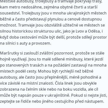
Městské autobusy, trolejbusy a tramvaje pokrývají trasy,
kam metro nedosáhne, zejména obytné čtvrti a starší
sousedství. Trolejbusy jsou v mnoha ukrajinských městech
běžné a často představují plynulou a cenově dostupnou
možnost. Tramvaje jsou obzvláště užitečné ve městech se
silnou historickou strukturou ulic, jako je Lvov a Oděsa, i
když doba cestování může být delší, protože sdílejí prostor
na silnici s auty a provozem.
Maršrutky si zaslouží zvláštní pozornost, protože se stále
hojně využívají. Jsou to malé sdílené minibusy, které jezdí
po stanovených trasách a na požádání zastavují na mnoha
místech podél cesty. Mohou být rychlejší než běžné
autobusy, ale často jsou přeplněnější, méně pohodlné a
více závislé na místní znalosti. Čísla linek jsou obvykle
zobrazena na čelním skle nebo na boku vozidla, ale cíl
může být napsán pouze v ukrajinštině. Pokud si nejste jisti,
zeptejte se řidiče nebo jiného cestujícího před nástupem.