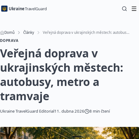
Ukraine
TravelGuard
Domů
Články
Veřejná doprava v ukrajinských městech: autobusy, metro a tramvaje
DOPRAVA
Veřejná doprava v
ukrajinských městech:
autobusy, metro a
tramvaje
Ukraine TravelGuard Editorial
11. dubna 2026
8 min čtení