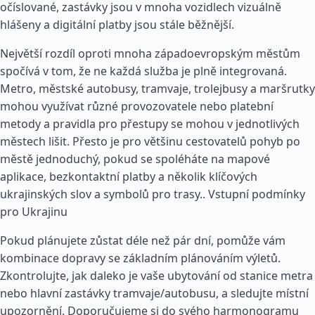
očíslované, zastávky jsou v mnoha vozidlech vizuálně
hlášeny a digitální platby jsou stále běžnější.
Největší rozdíl oproti mnoha západoevropským městům
spočívá v tom, že ne každá služba je plně integrovaná.
Metro, městské autobusy, tramvaje, trolejbusy a maršrutky
mohou využívat různé provozovatele nebo platební
metody a pravidla pro přestupy se mohou v jednotlivých
městech lišit. Přesto je pro většinu cestovatelů pohyb po
městě jednoduchý, pokud se spoléháte na mapové
aplikace, bezkontaktní platby a několik klíčových
ukrajinských slov a symbolů pro trasy..
Vstupní podmínky
pro Ukrajinu
Pokud plánujete zůstat déle než pár dní, pomůže vám
kombinace dopravy se základním plánováním výletů.
Zkontrolujte, jak daleko je vaše ubytování od stanice metra
nebo hlavní zastávky tramvaje/autobusu, a sledujte místní
upozornění. Doporučujeme si do svého harmonogramu