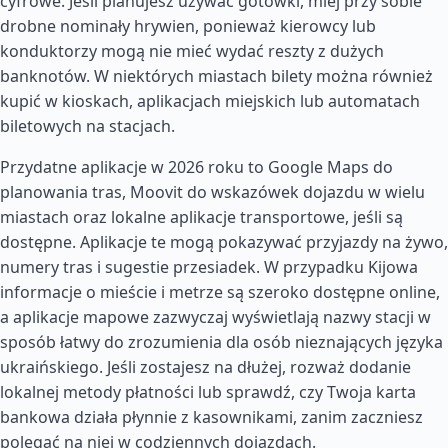
cyfrowe. Jeśli planujesz używać gotówki, miej przy sobie
drobne nominały hrywien, ponieważ kierowcy lub
konduktorzy mogą nie mieć wydać reszty z dużych
banknotów. W niektórych miastach bilety można również
kupić w kioskach, aplikacjach miejskich lub automatach
biletowych na stacjach.
Przydatne aplikacje w 2026 roku to Google Maps do
planowania tras, Moovit do wskazówek dojazdu w wielu
miastach oraz lokalne aplikacje transportowe, jeśli są
dostępne. Aplikacje te mogą pokazywać przyjazdy na żywo,
numery tras i sugestie przesiadek. W przypadku Kijowa
informacje o mieście i metrze są szeroko dostępne online,
a aplikacje mapowe zazwyczaj wyświetlają nazwy stacji w
sposób łatwy do zrozumienia dla osób nieznających języka
ukraińskiego. Jeśli zostajesz na dłużej, rozważ dodanie
lokalnej metody płatności lub sprawdź, czy Twoja karta
bankowa działa płynnie z kasownikami, zanim zaczniesz
polegać na niej w codziennych dojazdach.