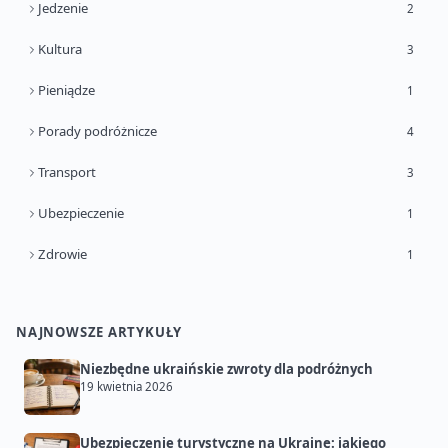
Jedzenie
2
Kultura
3
Pieniądze
1
Porady podróżnicze
4
Transport
3
Ubezpieczenie
1
Zdrowie
1
NAJNOWSZE ARTYKUŁY
Niezbędne ukraińskie zwroty dla podróżnych
19 kwietnia 2026
Ubezpieczenie turystyczne na Ukrainę: jakiego