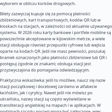
wyborem w obliczu korków drogowych.
Bilety zazwyczaj kupuje się za pomocą płatności
zbliżeniowych, kart transportowych, kodów QR lub w
kioskach na stacjach, w zależności od aktualnie używanego
systemu. W 2026 roku karty bankowe i portfele mobilne są
powszechnie akceptowane w kijowskim metrze, a wiele
stacji obsługuje również przepustki cyfrowe lub wejścia
oparte na kodach QR. Jeśli nie masz pewności, poszukaj
bramek oznaczonych jako płatności zbliżeniowe lub QR i
postępuj zgodnie ze znakami; obsługa stacji jest
przyzwyczajona do pomagania odwiedzającym.
Praktyczna wskazówka: jeśli to możliwe, naucz się nazw
stacji początkowej i docelowej zarówno w alfabecie
łacińskim, jak i cyrylicy. Nawet jeśli nie mówisz po
ukraińsku, nazwy stacji są często wyświetlane w
transliteracji angielskiej na mapach i w aplikacjach. W
godzinach szczytu pociągi mogą być zatłoczone, więc