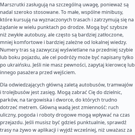
Marszrutki zasługują na szczególną uwagę, ponieważ są
nadal szeroko stosowane. To małe, wspólne minibusy,
które kursują na wyznaczonych trasach i zatrzymują się na
żądanie w wielu punktach po drodze. Mogą być szybsze
niż zwykłe autobusy, ale często są bardziej zatłoczone,
mniej komfortowe i bardziej zależne od lokalnej wiedzy.
Numery tras są zazwyczaj wyświetlane na przedniej szybie
lub boku pojazdu, ale cel podróży może być napisany tylko
po ukraińsku. Jeśli nie masz pewności, zapytaj kierowcę lub
innego pasażera przed wejściem.
Dla odwiedzających główną zaletą autobusów, tramwajów
i trolejbusów jest zasięg. Mogą zabrać Cię do dzielnic,
parków, na targowiska i dworce, do których trudno
dotrzeć metrem. Główną wadą jest zmienność: ruch
uliczny, pogoda i roboty drogowe mogą wpływać na czas
przejazdu. Jeśli musisz być gdzieś punktualnie, sprawdź
trasy na żywo w aplikacji i wyjdź wcześniej, niż uważasz za