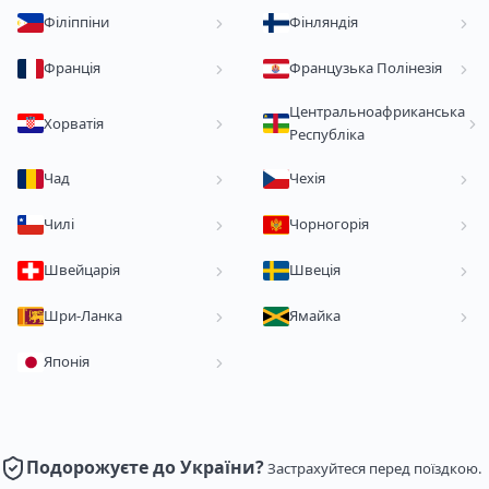
Філіппіни
Фінляндія
Франція
Французька Полінезія
Центральноафриканська
Хорватія
Республіка
Чад
Чехія
Чилі
Чорногорія
Швейцарія
Швеція
Шри-Ланка
Ямайка
Японія
Подорожуєте до України?
Застрахуйтеся перед поїздкою.