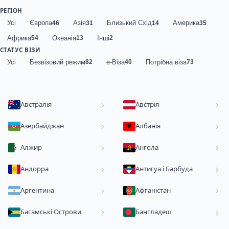
РЕГІОН
Усі
Європа
Азія
Близький Схід
Америка
46
31
14
35
Африка
Океанія
Інші
54
13
2
СТАТУС ВІЗИ
Усі
Безвізовий режим
е-Віза
Потрібна віза
82
40
73
Австралія
Австрія
Азербайджан
Албанія
Алжир
Ангола
Андорра
Антигуа і Барбуда
Аргентина
Афганістан
Багамські Острови
Бангладеш