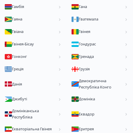
Гамбія
Гана
Гаяна
Гватемала
Гвіана
Гвінея
Гвінея-Бісау
Гондурас
Гонконг
Гренада
Греція
Грузія
Демократична
Данія
Республіка Конго
Джибуті
Домініка
Домініканська
Еквадор
Республіка
Екваторіальна Гвінея
Еритрея