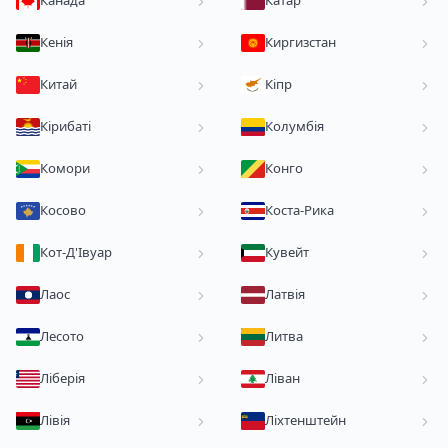
Канада
Катар
Кенія
Киргизстан
Китай
Кіпр
Кірибаті
Колумбія
Комори
Конго
Косово
Коста-Рика
Кот-Д'Івуар
Кувейт
Лаос
Латвія
Лесото
Литва
Ліберія
Ліван
Лівія
Ліхтенштейн