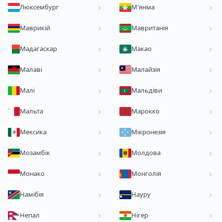
Люксембург
М'янма
Маврикій
Мавританія
Мадагаскар
Макао
Малаві
Малайзія
Малі
Мальдіви
Мальта
Марокко
Мексика
Мікронезія
Мозамбік
Молдова
Монако
Монголія
Намібія
Науру
Непал
Нігер