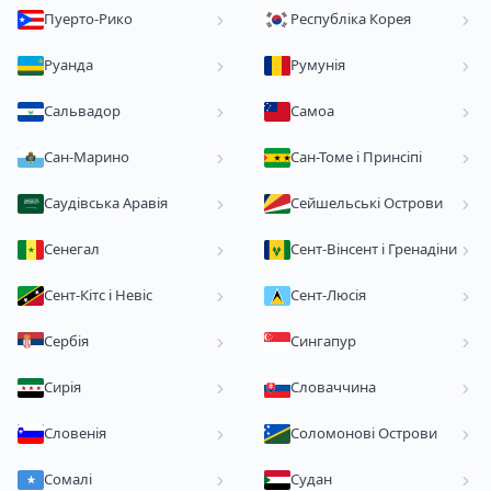
Пуерто-Рико
Республіка Корея
Руанда
Румунія
Сальвадор
Самоа
Сан-Марино
Сан-Томе і Принсіпі
Саудівська Аравія
Сейшельські Острови
Сенегал
Сент-Вінсент і Гренадіни
Сент-Кітс і Невіс
Сент-Люсія
Сербія
Сингапур
Сирія
Словаччина
Словенія
Соломонові Острови
Сомалі
Судан