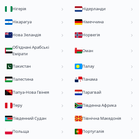
Нігерія
Нідерланди
Нікарагуа
Німеччина
Нова Зеландія
Норвегія
Об'єднані Арабські
Оман
Емірати
Пакистан
Палау
Палестина
Панама
Папуа-Нова Гвінея
Парагвай
Перу
Південна Африка
Південний Судан
Північна Македонія
Польща
Португалія