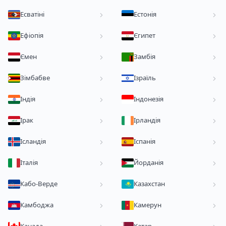
Есватіні
Естонія
Ефіопія
Єгипет
Ємен
Замбія
Зімбабве
Ізраїль
Індія
Індонезія
Ірак
Ірландія
Ісландія
Іспанія
Італія
Йорданія
Кабо-Верде
Казахстан
Камбоджа
Камерун