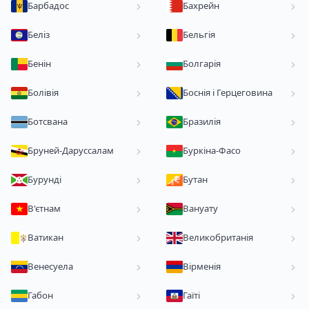
Барбадос
Бахрейн
Беліз
Бельгія
Бенін
Болгарія
Болівія
Боснія і Герцеговина
Ботсвана
Бразилія
Бруней-Даруссалам
Буркіна-Фасо
Бурунді
Бутан
В'єтнам
Вануату
Ватикан
Великобританія
Венесуела
Вірменія
Габон
Гаїті