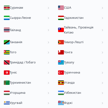
Суринам
США
Сьєрра-Леоне
Таджикистан
Тайвань, Провінція
Таїланд
Китаю
Танзанія
Тимор-Лешті
Того
Тонга
Тринідад і Тобаго
Тувалу
Туніс
Туреччина
Туркменистан
Уганда
Угорщина
Узбекистан
Уругвай
Фіджі