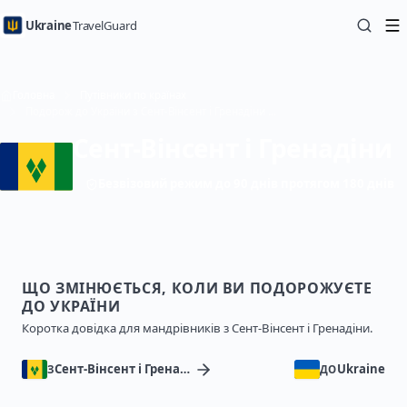
Ukraine
TravelGuard
Головна
Путівники по країнах
Подорож до України з Сент-Вінсент і Гренадіни — Путівник
Сент-Вінсент і Гренадіни
Безвізовий режим до 90 днів протягом 180 днів
ЩО ЗМІНЮЄТЬСЯ, КОЛИ ВИ ПОДОРОЖУЄТЕ
ДО УКРАЇНИ
Коротка довідка для мандрівників з Сент-Вінсент і Гренадіни.
Сент-Вінсент і Гренадіни
Ukraine
З
ДО