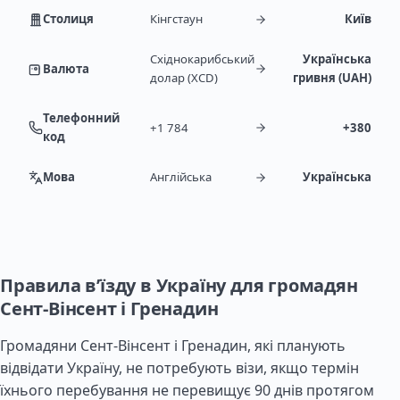
Столиця
Кінгстаун
Київ
Східнокарибський
Українська
Валюта
долар (XCD)
гривня (UAH)
Телефонний
+1 784
+380
код
Мова
Англійська
Українська
Правила в’їзду в Україну для громадян
Сент-Вінсент і Гренадин
Громадяни Сент-Вінсент і Гренадин, які планують
відвідати Україну, не потребують візи, якщо термін
їхнього перебування не перевищує 90 днів протягом