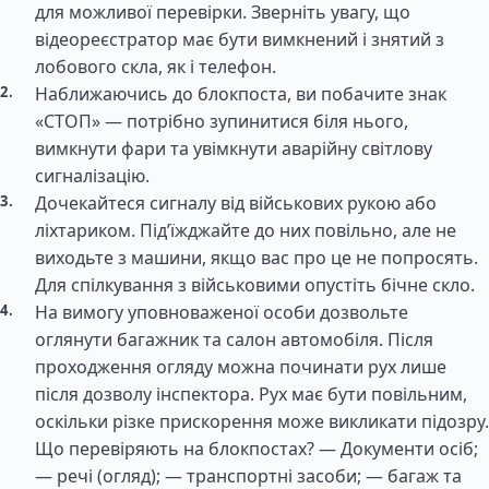
для можливої перевірки. Зверніть увагу, що
відеореєстратор має бути вимкнений і знятий з
лобового скла, як і телефон.
Наближаючись до блокпоста, ви побачите знак
«СТОП» — потрібно зупинитися біля нього,
вимкнути фари та увімкнути аварійну світлову
сигналізацію.
Дочекайтеся сигналу від військових рукою або
ліхтариком. Під’їжджайте до них повільно, але не
виходьте з машини, якщо вас про це не попросять.
Для спілкування з військовими опустіть бічне скло.
На вимогу уповноваженої особи дозвольте
оглянути багажник та салон автомобіля. Після
проходження огляду можна починати рух лише
після дозволу інспектора. Рух має бути повільним,
оскільки різке прискорення може викликати підозру.
Що перевіряють на блокпостах? — Документи осіб;
— речі (огляд); — транспортні засоби; — багаж та