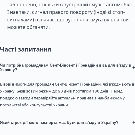
заборонено, оскільки в зустрічній смузі є автомобілі.
І навпаки, сигнал правого повороту (іноді зі стоп-
сигналами) означає, що зустрічна смуга вільна і ви
можете обганяти.
Часті запитання
Чи потрібна громадянам Сент-Вінсент і Гренадіни віза для в’їзду в
+
Україну?
Візові вимоги для громадян Сент-Вінсент і Гренадіни, які в'їжджають в
Україну: Безвізовий режим до 90 днів протягом 180 днів. Перед
поїздкою завжди перевіряйте актуальні правила в найближчому
посольстві або консульстві України.
+
Який строк дії мого паспорта має бути для в’їзду в Україну?