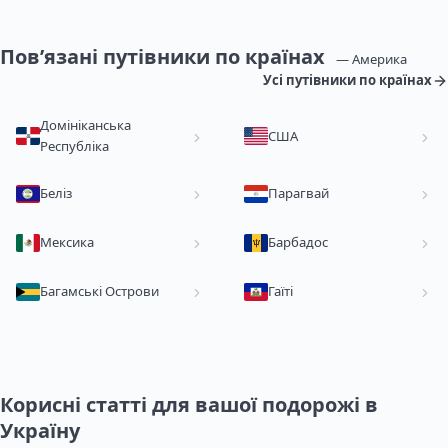
Пов’язані путівники по країнах
— Америка
Усі путівники по країнах
Домініканська
США
Республіка
Беліз
Парагвай
Мексика
Барбадос
Багамські Острови
Гаїті
Корисні статті для вашої подорожі в
Україну