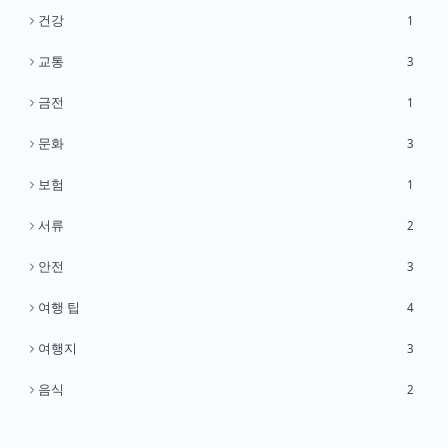
건강
1
교통
3
금전
1
문화
3
보험
1
서류
2
안전
3
여행 팁
4
여행지
3
음식
2