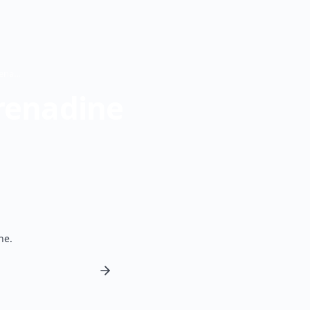
Viaggiare in Ucraina da Saint Vincent e Grenadine — Guida di viaggio
Grenadine
ne.