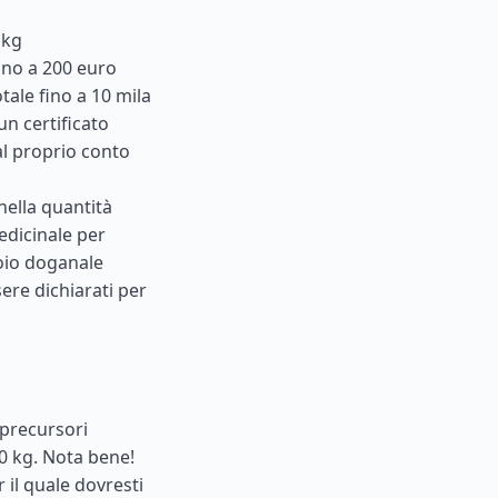
 kg
fino a 200 euro
tale fino a 10 mila
un certificato
al proprio conto
nella quantità
edicinale per
doio doganale
ere dichiarati per
 precursori
0 kg. Nota bene!
 il quale dovresti