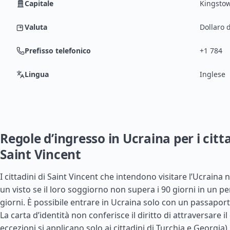
Capitale
Kingsto
Valuta
Dollaro d
Prefisso telefonico
+1 784
Lingua
Inglese
Regole d’ingresso in Ucraina per i citta
Saint Vincent
I cittadini di Saint Vincent che intendono visitare l’Ucraina
un visto se il loro soggiorno non supera i 90 giorni in un pe
giorni. È possibile entrare in Ucraina solo con un passaport
La carta d’identità non conferisce il diritto di attraversare il
eccezioni si applicano solo ai cittadini di
Turchia
e
Georgia
).