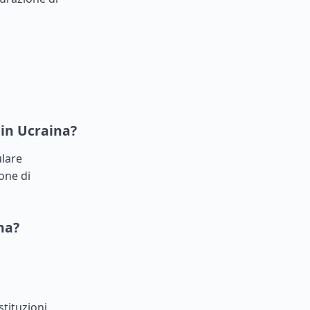
 in Ucraina?
ulare
one di
na?
tituzioni