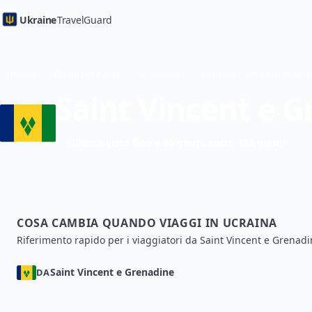
Ukraine
TravelGuard
Home
Guide per Paese
Saint Vincent e 
Senza visto fino a 90 giorni entro 180 giorni
COSA CAMBIA QUANDO VIAGGI IN UCRAINA
Riferimento rapido per i viaggiatori da Saint Vincent e Grenadi
Saint Vincent e Grenadine
DA