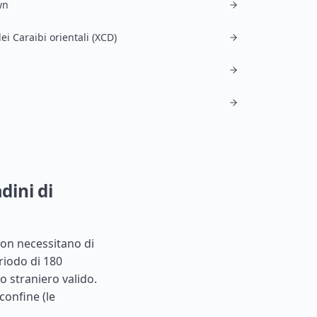
wn
ei Caraibi orientali (XCD)
dini di
 non necessitano di
riodo di 180
o straniero valido.
 confine (le