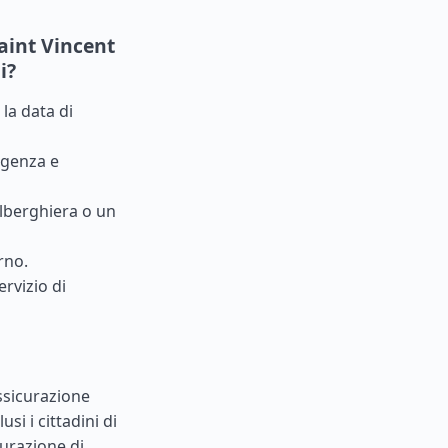
Saint Vincent
i?
la data di
rgenza e
lberghiera o un
rno.
ervizio di
assicurazione
si i cittadini di
urazione di