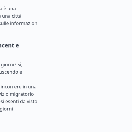
ca è una
 una città
sulle informazioni
ncent e
giorni? Sì,
 uscendo e
 incorrere in una
rvizio migratorio
esi esenti da visto
giorni