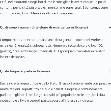
città, nei ristoranti e negli hotel, ma è consigliabile avere con sé un po’ di
contanti per le città più piccole, i mercati e le zone rurali. I bancomat sono
comuni a Kyiv, Lviv, Odesa e in altri centri regionali.
+
Quali sono i numeri di telefono di emergenza in Ucraina?
Composeți 112 pentru numărul unic de urgență — operatorii vorbesc
ucraineană, engleză și adesea rusă. Numere directe ale serviciilor: 102
(poliție), 103 (ambulanță / medical), 101 (pompieri). Salvați-le în telefon
înainte de sosire.
+
Quale lingua si parla in Ucraina?
L’ucraino è la lingua ufficiale dello Stato. Il russo è ampiamente compreso in
molte regioni, soprattutto nel sud e nell’est. L’inglese è comunemente
parlato negli hotel, nei luoghi turistici più popolari e nelle principali città —
il personale a Kyiv e Leopoli passa spesso all’inglese su richiesta.