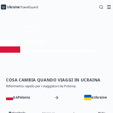
Ukraine
TravelGuard
Home
Guide per Paese
Viaggiare in Ucraina da Polonia — Guida di viaggio
Polonia
Senza visto fino a 90 giorni entro 180 giorni
COSA CAMBIA QUANDO VIAGGI IN UCRAINA
Riferimento rapido per i viaggiatori da Polonia.
Polonia
Ukraine
DA
A