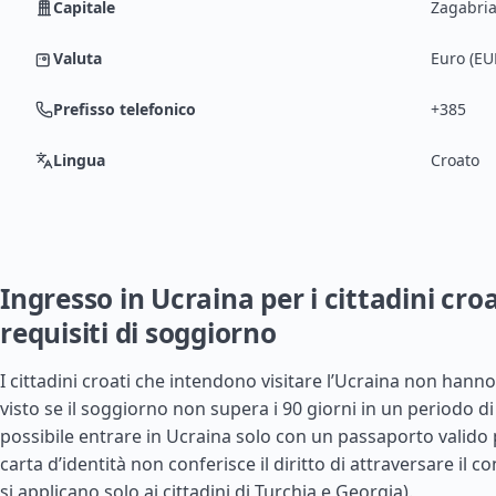
Capitale
Zagabri
Valuta
Euro (EU
Prefisso telefonico
+385
Lingua
Croato
Ingresso in Ucraina per i cittadini croa
requisiti di soggiorno
I cittadini croati che intendono visitare l’Ucraina non hann
visto se il soggiorno non supera i 90 giorni in un periodo di
possibile entrare in Ucraina solo con un passaporto valido p
carta d’identità non conferisce il diritto di attraversare il co
si applicano solo ai cittadini di
Turchia
e
Georgia
).