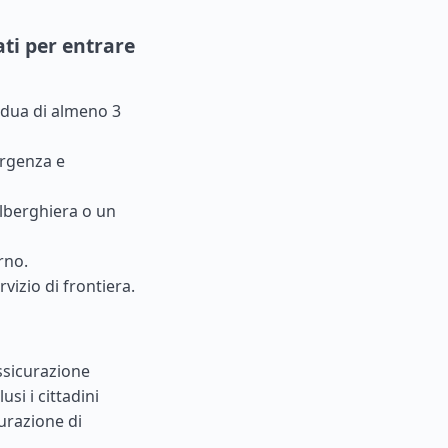
ati per entrare
sidua di almeno 3
ergenza e
lberghiera o un
rno.
rvizio di frontiera.
assicurazione
usi i cittadini
urazione di