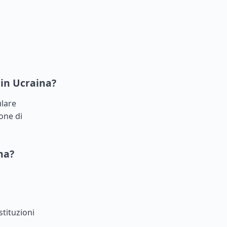
 in Ucraina?
ulare
one di
na?
tituzioni