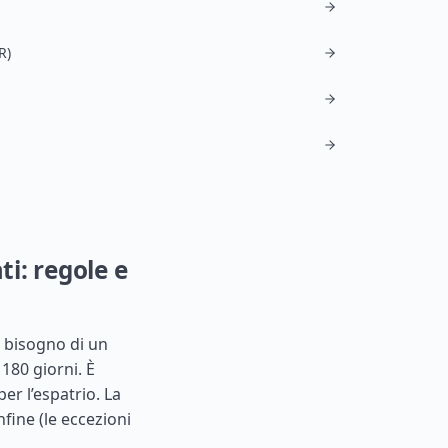
a
R)
ti: regole e
o bisogno di un
 180 giorni. È
er l’espatrio. La
nfine (le eccezioni