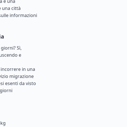
ca è una
 una città
sulle informazioni
ia
giorni? Sì,
 uscendo e
 incorrere in una
rvizio migrazione
esi esenti da visto
giorni
 kg