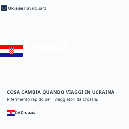
Ukraine
TravelGuard
Home
Guide per Paese
Croazia
Senza visto fino a 90 giorni entro 180 giorni
COSA CAMBIA QUANDO VIAGGI IN UCRAINA
Riferimento rapido per i viaggiatori da Croazia.
Croazia
DA