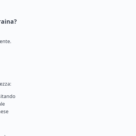
raina?
iente.
rezza:
sitando
ale
aese