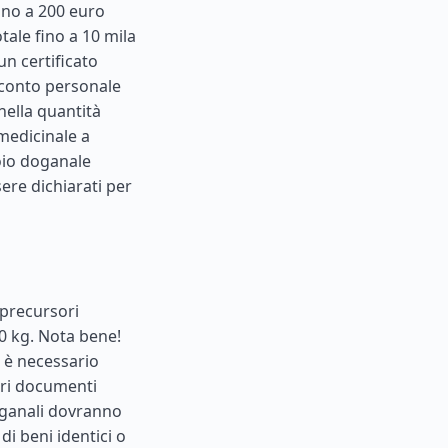
fino a 200 euro
tale fino a 10 mila
un certificato
 conto personale
nella quantità
 medicinale a
oio doganale
ere dichiarati per
 precursori
0 kg. Nota bene!
i è necessario
ltri documenti
doganali dovranno
di beni identici o