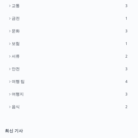
교통
3
금전
1
문화
3
보험
1
서류
2
안전
3
여행 팁
4
여행지
3
음식
2
최신 기사