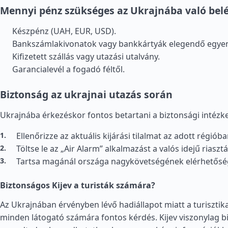
Mennyi pénz szükséges az Ukrajnába való bel
Készpénz (UAH, EUR, USD).
Bankszámlakivonatok vagy bankkártyák elegendő egyen
Kifizetett szállás vagy utazási utalvány.
Garancialevél a fogadó féltől.
Biztonság az ukrajnai utazás során
Ukrajnába érkezéskor fontos betartani a biztonsági intézk
Ellenőrizze az aktuális kijárási tilalmat az adott régiób
Töltse le az „Air Alarm” alkalmazást a valós idejű riaszt
Tartsa magánál országa nagykövetségének elérhetősé
Biztonságos Kijev a turisták számára?
Az Ukrajnában érvényben lévő hadiállapot miatt a turisztik
minden látogató számára fontos kérdés. Kijev viszonylag 