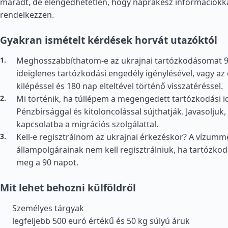
maradt, de elengedhetetlen, hogy naprakész információkka
rendelkezzen.
Gyakran ismételt kérdések horvát utazóktól
Meghosszabbíthatom-e az ukrajnai tartózkodásomat 90
ideiglenes tartózkodási engedély igénylésével, vagy az
kilépéssel és 180 nap elteltével történő visszatéréssel.
Mi történik, ha túllépem a megengedett tartózkodási i
Pénzbírsággal és kitoloncolással sújthatják. Javasoljuk,
kapcsolatba a migrációs szolgálattal.
Kell-e regisztrálnom az ukrajnai érkezéskor? A vízum
állampolgárainak nem kell regisztrálniuk, ha tartózko
meg a 90 napot.
Mit lehet behozni külföldről
Személyes tárgyak
legfeljebb 500 euró értékű és 50 kg súlyú áruk