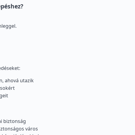
épéshez?
leggel.
edéseket:
an, ahová utazik
ásokért
geit
ai biztonság
biztonságos város