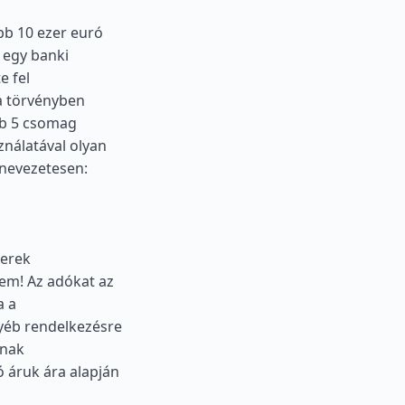
bb 10 ezer euró
 egy banki
e fel
a törvényben
bb 5 csomag
ználatával olyan
, nevezetesen:
zerek
lem! Az adókat az
a a
gyéb rendelkezésre
lnak
ó áruk ára alapján