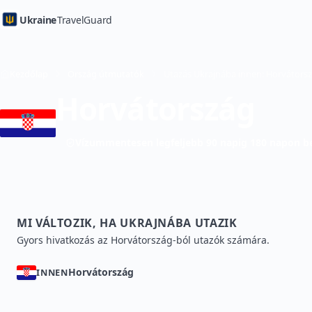
Ukraine
TravelGuard
Kezdőlap
Ország útmutatók
Horvátország
Vízummentesen legfeljebb 90 napig 180 napon be
MI VÁLTOZIK, HA UKRAJNÁBA UTAZIK
Gyors hivatkozás az Horvátország-ból utazók számára.
Horvátország
INNEN