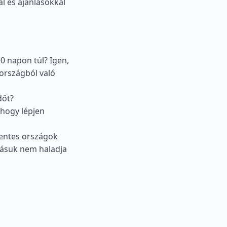
l és ajánlásokkal
 napon túl? Igen,
 országból való
dőt?
 hogy lépjen
mentes országok
dásuk nem haladja