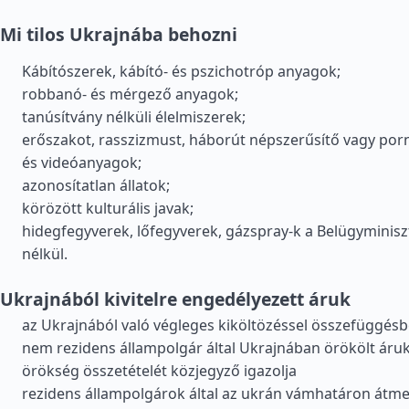
Mi tilos Ukrajnába behozni
Kábítószerek, kábító- és pszichotróp anyagok;
robbanó- és mérgező anyagok;
tanúsítvány nélküli élelmiszerek;
erőszakot, rasszizmust, háborút népszerűsítő vagy por
és videóanyagok;
azonosítatlan állatok;
körözött kulturális javak;
hidegfegyverek, lőfegyverek, gázspray-k a Belügyminis
nélkül.
Ukrajnából kivitelre engedélyezett áruk
az Ukrajnából való végleges kiköltözéssel összefüggésbe
nem rezidens állampolgár által Ukrajnában örökölt áruk,
örökség összetételét közjegyző igazolja
rezidens állampolgárok által az ukrán vámhatáron átmene