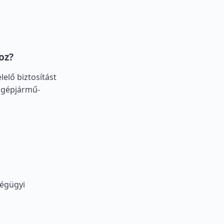
oz?
lelő biztosítást
 gépjármű-
égügyi