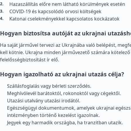
Hazaszállítás előre nem látható körülmények esetén
COVID-19 és kapcsolódó orvosi költségek
Katonai cselekményekkel kapcsolatos kockázatok
Hogyan biztosítsa autóját az ukrajnai utazásh
Ha saját járművel tervezi az Ukrajnába való belépést, megfe
kell kötnie. Ukrajna minden járművezető számára kötelező
felelősségbiztosítást ír elő.
Hogyan igazolható az ukrajnai utazás célja?
Szállásfoglalás vagy bérleti szerződés.
Meghívólevél barátoktól, rokonoktól vagy cégektől.
Utazási utalvány utazási irodától.
Egészségügyi dokumentumok, amelyek ukrajnai egészs
intézményben történő kezelést igazolnak.
Jegyek egy harmadik országba, ha tranzitban utazik.