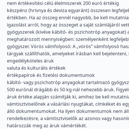
nem értékesítési célú élelmiszerek 200 euró értékig
készpénz (hrivnya és deviza egyaránt) összesen legfelje
értékben. Ha az összeg ennél nagyobb, be kell mutatnia
igazolást arról, hogy az összeget a saját számlájáról vett
gyógyszerek (kivéve kábító- és pszichotróp anyagokat) 
meghatározott mennyiségben: személyenként legfelje
gyógyszer. Vörös vámfolyosó: A „vörös” vámfolyosó has
tárgyak szállíthatók, amelyeket írásban kell bejelenteni
engedélyköteles áruk
valuta és kulturális értékek
értékpapírok és fizetési dokumentumok
kábító- vagy pszichotróp anyagokat tartalmazó gyógys
500 eurónál drágább és 50 kg-nál nehezebb áruk. Figye
áruk értéke alapján számítják ki, amihez be kell mutatni
vámtisztviselőnek a vásárlási nyugtákat, címkéket és e
álló dokumentumokat. Ha ilyen dokumentumok nem ál
rendelkezésre, a vámtisztviselők az azonos vagy hasonl
határozzák meg az áruk vámértékét.