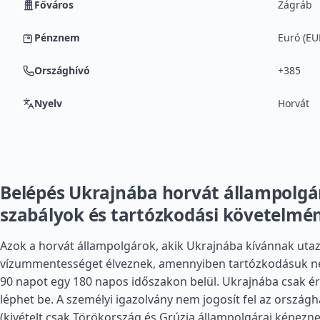
Főváros
Zágráb
Pénznem
Euró (EU
Országhívó
+385
Nyelv
Horvát
Belépés Ukrajnába horvát állampolg
szabályok és tartózkodási követelmé
Azok a horvát állampolgárok, akik Ukrajnába kívánnak utaz
vízummentességet élveznek, amennyiben tartózkodásuk n
90 napot egy 180 napos időszakon belül. Ukrajnába csak érv
léphet be. A személyi igazolvány nem jogosít fel az országh
(kivételt csak
Törökország
és
Grúzia
állampolgárai képezne