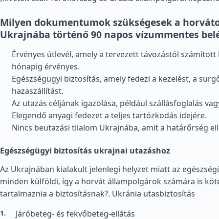
Milyen dokumentumok szükségesek a horváto
Ukrajnába történő 90 napos vízummentes bel
Érvényes útlevél, amely a tervezett távozástól számított
hónapig érvényes.
Egészségügyi biztosítás, amely fedezi a kezelést, a sürgő
hazaszállítást.
Az utazás céljának igazolása, például szállásfoglalás va
Elegendő anyagi fedezet a teljes tartózkodás idejére.
Nincs beutazási tilalom Ukrajnába, amit a határőrség ell
Egészségügyi biztosítás ukrajnai utazáshoz
Az Ukrajnában kialakult jelenlegi helyzet miatt az egészség
minden külföldi, így a horvát állampolgárok számára is köte
tartalmaznia a biztosításnak?.
Ukránia utasbiztosítás
Járóbeteg- és fekvőbeteg-ellátás