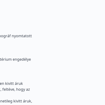
nográf nyomtatott
ztérium engedélye
n kivitt áruk
 feltéve, hogy az
tileg kivitt áruk,