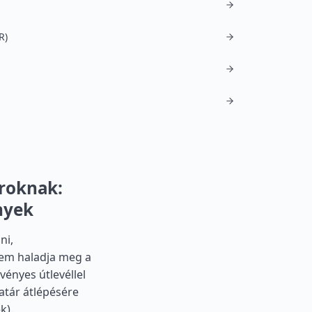
R)
ároknak:
nyek
ni,
em haladja meg a
ényes útlevéllel
atár átlépésére
k).