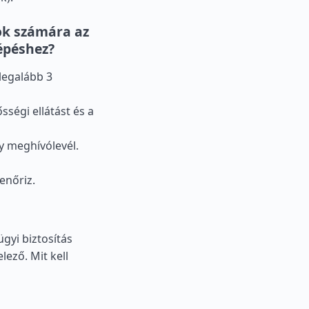
k számára az
épéshez?
 legalább 3
sségi ellátást és a
gy meghívólevél.
enőriz.
ügyi biztosítás
lező. Mit kell