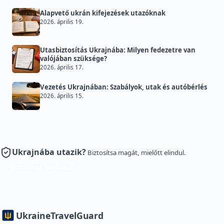
Alapvető ukrán kifejezések utazóknak
2026. április 19.
Utasbiztosítás Ukrajnába: Milyen fedezetre van
valójában szüksége?
2026. április 17.
Vezetés Ukrajnában: Szabályok, utak és autóbérlés
2026. április 15.
Ukrajnába utazik?
Biztosítsa magát, mielőtt elindul.
Biztosítás kötése
Ukraine
TravelGuard