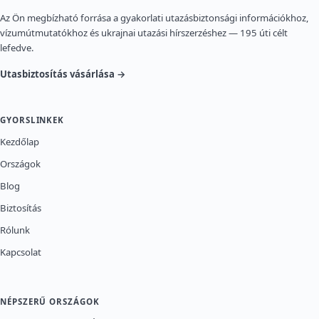
Az Ön megbízható forrása a gyakorlati utazásbiztonsági információkhoz,
vízumútmutatókhoz és ukrajnai utazási hírszerzéshez — 195 úti célt
lefedve.
Utasbiztosítás vásárlása →
GYORSLINKEK
Kezdőlap
Országok
Blog
Biztosítás
Rólunk
Kapcsolat
NÉPSZERŰ ORSZÁGOK