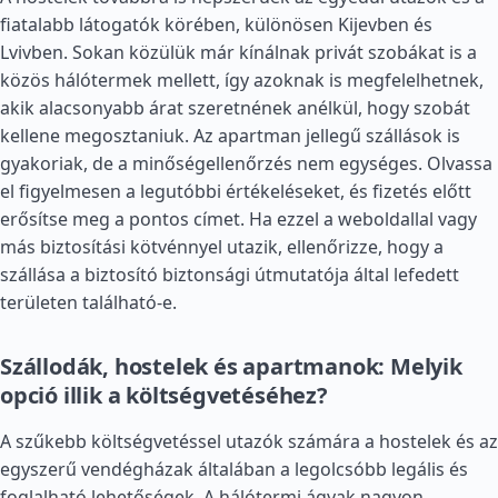
fiatalabb látogatók körében, különösen Kijevben és
Lvivben. Sokan közülük már kínálnak privát szobákat is a
közös hálótermek mellett, így azoknak is megfelelhetnek,
akik alacsonyabb árat szeretnének anélkül, hogy szobát
kellene megosztaniuk. Az apartman jellegű szállások is
gyakoriak, de a minőségellenőrzés nem egységes. Olvassa
el figyelmesen a legutóbbi értékeléseket, és fizetés előtt
erősítse meg a pontos címet. Ha ezzel a weboldallal vagy
más biztosítási kötvénnyel utazik, ellenőrizze, hogy a
szállása a biztosító biztonsági útmutatója által lefedett
területen található-e.
Szállodák, hostelek és apartmanok: Melyik
opció illik a költségvetéséhez?
A szűkebb költségvetéssel utazók számára a hostelek és az
egyszerű vendégházak általában a legolcsóbb legális és
foglalható lehetőségek. A hálótermi ágyak nagyon