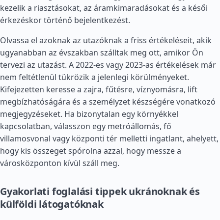
kezelik a riasztásokat, az áramkimaradásokat és a késői
érkezéskor történő bejelentkezést.
Olvassa el azoknak az utazóknak a friss értékeléseit, akik
ugyanabban az évszakban szálltak meg ott, amikor Ön
tervezi az utazást. A 2022-es vagy 2023-as értékelések már
nem feltétlenül tükrözik a jelenlegi körülményeket.
Kifejezetten keresse a zajra, fűtésre, víznyomásra, lift
megbízhatóságára és a személyzet készségére vonatkozó
megjegyzéseket. Ha bizonytalan egy környékkel
kapcsolatban, válasszon egy metróállomás, fő
villamosvonal vagy központi tér melletti ingatlant, ahelyett,
hogy kis összeget spórolna azzal, hogy messze a
városközponton kívül száll meg.
Gyakorlati foglalási tippek ukránoknak és
külföldi látogatóknak