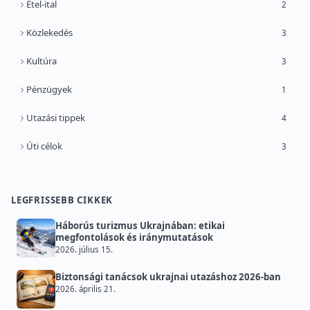
Étel-ital
2
Közlekedés
3
Kultúra
3
Pénzügyek
1
Utazási tippek
4
Úti célok
3
LEGFRISSEBB CIKKEK
Háborús turizmus Ukrajnában: etikai
megfontolások és iránymutatások
2026. július 15.
Biztonsági tanácsok ukrajnai utazáshoz 2026-ban
2026. április 21.