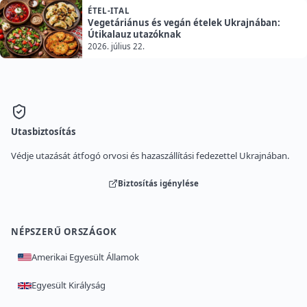
ÉTEL-ITAL
Vegetáriánus és vegán ételek Ukrajnában:
Útikalauz utazóknak
2026. július 22.
Utasbiztosítás
Védje utazását átfogó orvosi és hazaszállítási fedezettel Ukrajnában.
Biztosítás igénylése
NÉPSZERŰ ORSZÁGOK
Amerikai Egyesült Államok
Egyesült Királyság