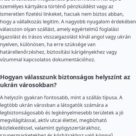
személyes kártyákra történő pénzküldést vagy az
ismeretlen fizetési linkeket, hacsak nem biztos abban,
hogy a vállalkozás legitim. A nagyobb nyugalom érdekében
válasszon olyan szállást, amely egyértelmű foglalási
igazolást és írásos visszaigazolást kínál angol vagy ukrán
nyelven, különösen, ha erre szüksége van
határellenőrzéshez, biztosítási kárigényekhez vagy
vízummal kapcsolatos dokumentációhoz.
Hogyan válasszunk biztonságos helyszínt az
ukrán városokban?
A helyszín gyakran fontosabb, mint a szállás típusa. A
legtöbb ukrán városban a látogatók számára a
legbiztonságosabb és legkényelmesebb területek a jó
megvilágítással, aktív utcai élettel, megbízható
közlekedéssel, valamint gyógyszertárakhoz,
szupermarketekhez és kórházakhoz való könnyű