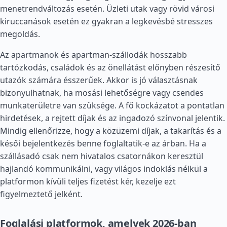
menetrendváltozás esetén. Üzleti utak vagy rövid városi
kiruccanások esetén ez gyakran a legkevésbé stresszes
megoldás.
Az apartmanok és apartman-szállodák hosszabb
tartózkodás, családok és az önellátást előnyben részesítő
utazók számára ésszerűek. Akkor is jó választásnak
bizonyulhatnak, ha mosási lehetőségre vagy csendes
munkaterületre van szüksége. A fő kockázatot a pontatlan
hirdetések, a rejtett díjak és az ingadozó színvonal jelentik.
Mindig ellenőrizze, hogy a közüzemi díjak, a takarítás és a
késői bejelentkezés benne foglaltatik-e az árban. Ha a
szállásadó csak nem hivatalos csatornákon keresztül
hajlandó kommunikálni, vagy világos indoklás nélkül a
platformon kívüli teljes fizetést kér, kezelje ezt
figyelmeztető jelként.
Foglalási platformok, amelyek 2026-ban