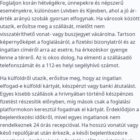
Foglaljon korán hétvégékre, ünnepekre és népszerű
eseményekre, különösen Lvivben és Kijevben, ahol a jó ár-
érték arányú szobák gyorsan elfogynak. Ha városok között
utazik, erősítse meg a szállását, mielőtt nem
visszatéríthető vonat- vagy buszjegyet vásárolna. Tartson
képernyőképet a foglalásáról, a fizetési bizonylatról és az
ingatlan címéről arra az esetre, ha érkezéskor gyenge
lenne a térerő. Az is okos dolog, ha elmenti a szállásadó
telefonszámát és a 112-es helyi segélyhívó számot.
Ha külföldről utazik, erősítse meg, hogy az ingatlan
elfogad-e külföldi kártyát, készpénzt vagy banki átutalást.
Egyes kisebb szállások a hrivnyában történő készpénzes
fizetést részesítik előnyben, míg mások csak a foglalási
platformokon keresztül fogadnak el kártyát. Érdeklődjön a
bejelentkezési időkről, mivel egyes ingatlanok nem
rendelkeznek 24 órás recepcióval. Ha hosszú vonatút vagy
késő repülőjárat után érkezik, a késői bejelentkezésre