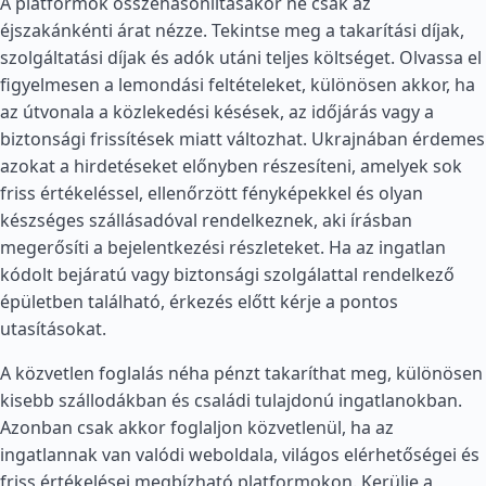
A platformok összehasonlításakor ne csak az
éjszakánkénti árat nézze. Tekintse meg a takarítási díjak,
szolgáltatási díjak és adók utáni teljes költséget. Olvassa el
figyelmesen a lemondási feltételeket, különösen akkor, ha
az útvonala a közlekedési késések, az időjárás vagy a
biztonsági frissítések miatt változhat. Ukrajnában érdemes
azokat a hirdetéseket előnyben részesíteni, amelyek sok
friss értékeléssel, ellenőrzött fényképekkel és olyan
készséges szállásadóval rendelkeznek, aki írásban
megerősíti a bejelentkezési részleteket. Ha az ingatlan
kódolt bejáratú vagy biztonsági szolgálattal rendelkező
épületben található, érkezés előtt kérje a pontos
utasításokat.
A közvetlen foglalás néha pénzt takaríthat meg, különösen
kisebb szállodákban és családi tulajdonú ingatlanokban.
Azonban csak akkor foglaljon közvetlenül, ha az
ingatlannak van valódi weboldala, világos elérhetőségei és
friss értékelései megbízható platformokon. Kerülje a