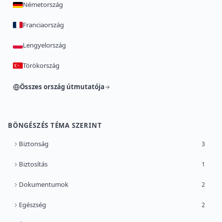
Németország
Franciaország
Lengyelország
Törökország
Összes ország útmutatója
BÖNGÉSZÉS TÉMA SZERINT
Biztonság
3
Biztosítás
1
Dokumentumok
2
Egészség
2