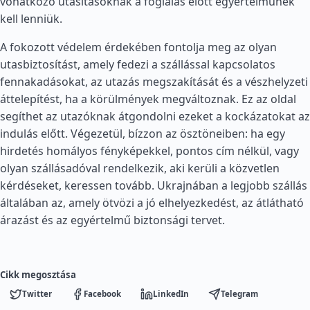
vonatkozó utasításoknak a foglalás előtt egyértelműnek
kell lenniük.
A fokozott védelem érdekében fontolja meg az olyan
utasbiztosítást, amely fedezi a szállással kapcsolatos
fennakadásokat, az utazás megszakítását és a vészhelyzeti
áttelepítést, ha a körülmények megváltoznak. Ez az oldal
segíthet az utazóknak átgondolni ezeket a kockázatokat az
indulás előtt. Végezetül, bízzon az ösztöneiben: ha egy
hirdetés homályos fényképekkel, pontos cím nélkül, vagy
olyan szállásadóval rendelkezik, aki kerüli a közvetlen
kérdéseket, keressen tovább. Ukrajnában a legjobb szállás
általában az, amely ötvözi a jó elhelyezkedést, az átlátható
árazást és az egyértelmű biztonsági tervet.
Cikk megosztása
Twitter
Facebook
LinkedIn
Telegram