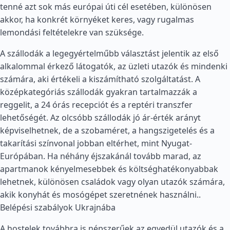
tenné azt sok más európai úti cél esetében, különösen
akkor, ha konkrét környéket keres, vagy rugalmas
lemondási feltételekre van szüksége.
A szállodák a legegyértelműbb választást jelentik az első
alkalommal érkező látogatók, az üzleti utazók és mindenki
számára, aki értékeli a kiszámítható szolgáltatást. A
középkategóriás szállodák gyakran tartalmazzák a
reggelit, a 24 órás recepciót és a reptéri transzfer
lehetőségét. Az olcsóbb szállodák jó ár-érték arányt
képviselhetnek, de a szobaméret, a hangszigetelés és a
takarítási színvonal jobban eltérhet, mint Nyugat-
Európában. Ha néhány éjszakánál tovább marad, az
apartmanok kényelmesebbek és költséghatékonyabbak
lehetnek, különösen családok vagy olyan utazók számára,
akik konyhát és mosógépet szeretnének használni..
Belépési szabályok Ukrajnába
A hostelek továbbra is népszerűek az egyedül utazók és a