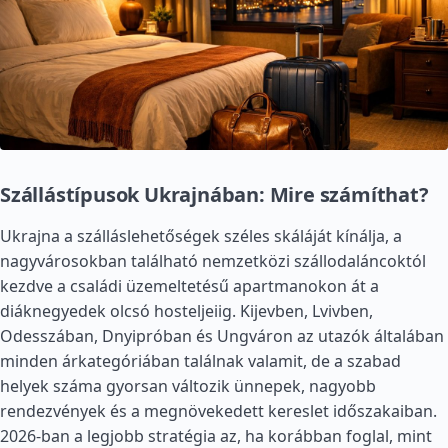
Szállástípusok Ukrajnában: Mire számíthat?
Ukrajna a szálláslehetőségek széles skáláját kínálja, a
nagyvárosokban található nemzetközi szállodaláncoktól
kezdve a családi üzemeltetésű apartmanokon át a
diáknegyedek olcsó hosteljeiig. Kijevben, Lvivben,
Odesszában, Dnyipróban és Ungváron az utazók általában
minden árkategóriában találnak valamit, de a szabad
helyek száma gyorsan változik ünnepek, nagyobb
rendezvények és a megnövekedett kereslet időszakaiban.
2026-ban a legjobb stratégia az, ha korábban foglal, mint