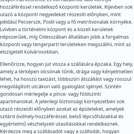
hozzáféréssel rendelkező központi kerületek. Kijevben sok
utazó a központi negyedeket részesíti előnyben, mint
például Pecserszk, Podil vagy a fő metróvonalak környéke.
Lvivben a történelmi központ és a közeli kerületek
népszerűek, míg Odesszában általában jobb a forgalmas
központi vagy tengerparti területeken megszállni, mint az
elszigetelt külvárosokban.
Ellenőrizze, hogyan jut vissza a szállására éjszaka. Egy hely,
amely a térképen olcsónak tűnik, drága vagy kényelmetlen
lehet, ha hosszú taxizást, többszöri átszállást vagy rosszul
megvilágított utcákon való gyaloglást igényel. Szintén
gondosan mérlegelje a pince- vagy földszinti
apartmanokat. A jelenlegi biztonsági környezetben sok
utazó részesíti előnyben azokat az épületeket, amelyek
szilárd óvóhely-hozzáféréssel, belső lépcsőházakkal és
egyértelmű vészhelyzeti utasításokkal rendelkeznek.
Kérdezze meg a szállásadót vagy a szállodát, hogyan