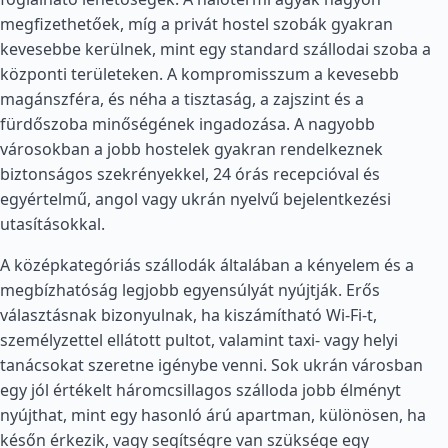
megfizethetőek, míg a privát hostel szobák gyakran
kevesebbe kerülnek, mint egy standard szállodai szoba a
központi területeken. A kompromisszum a kevesebb
magánszféra, és néha a tisztaság, a zajszint és a
fürdőszoba minőségének ingadozása. A nagyobb
városokban a jobb hostelek gyakran rendelkeznek
biztonságos szekrényekkel, 24 órás recepcióval és
egyértelmű, angol vagy ukrán nyelvű bejelentkezési
utasításokkal.
A középkategóriás szállodák általában a kényelem és a
megbízhatóság legjobb egyensúlyát nyújtják. Erős
választásnak bizonyulnak, ha kiszámítható Wi-Fi-t,
személyzettel ellátott pultot, valamint taxi- vagy helyi
tanácsokat szeretne igénybe venni. Sok ukrán városban
egy jól értékelt háromcsillagos szálloda jobb élményt
nyújthat, mint egy hasonló árú apartman, különösen, ha
későn érkezik, vagy segítségre van szüksége egy