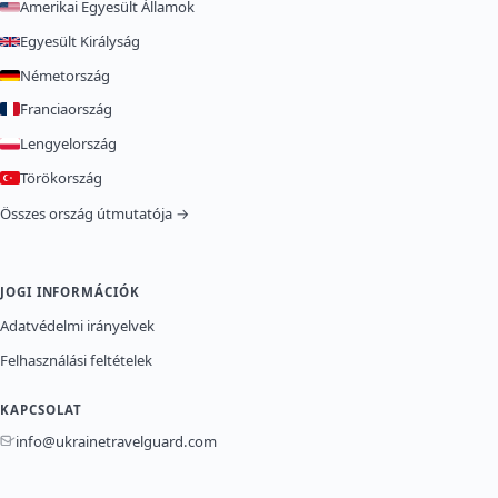
Amerikai Egyesült Államok
Egyesült Királyság
Németország
Franciaország
Lengyelország
Törökország
Összes ország útmutatója →
JOGI INFORMÁCIÓK
Adatvédelmi irányelvek
Felhasználási feltételek
KAPCSOLAT
info@ukrainetravelguard.com