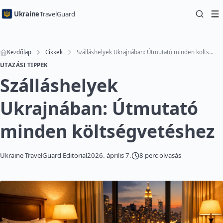
Ukraine
TravelGuard
Kezdőlap
Cikkek
Szálláshelyek Ukrajnában: Útmutató minden költségvetéshez
UTAZÁSI TIPPEK
Szálláshelyek
Ukrajnában: Útmutató
minden költségvetéshez
Ukraine TravelGuard Editorial
2026. április 7.
8 perc olvasás