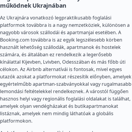
működnek Ukrajnában
Az Ukrajnára vonatkozó legpraktikusabb foglalási
platformok továbbra is a nagy nemzetköziek, különösen a
nagyobb városok szállodái és apartmanjai esetében. A
Booking.com továbbra is az egyik legszélesebb körben
használt lehetőség szállodák, apartmanok és hostelek
számára, és általában ez rendelkezik a legerősebb
kínálattal Kijevben, Lvivben, Odesszában és más főbb úti
célokon. Az Airbnb alternatívái is fontosak, mivel egyes
utazók azokat a platformokat részesítik előnyben, amelyek
egyértelműbb apartman-szabványokkal vagy rugalmasabb
lemondási feltételekkel rendelkeznek. A várostól függően
hasznos helyi vagy regionális foglalási oldalakat is találhat,
amelyek olyan vendégházakat és butikapartmanokat
listáznak, amelyek nem mindig láthatóak a globális
platformokon.