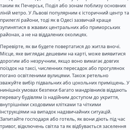
таким як Печерськ, Поділ або зонам поблизу основних
ліній метро. У Львові популярним є історичний центр та
прилеглі райони, тоді як в Одесі зазвичай краще
зупинятися в жвавих центральних або приморських
районах, а не на віддалених околицях.
Перевірте, як ви будете повертатися до житла вночі.
Місце, яке виглядає дешевим на карті, може виявитися
дорогим або незручним, якщо воно вимагає довгих
поїздок на таксі, численних пересадок або прогулянок
погано освітленими вулицями. Також ретельно
зважуйте вибір підвальних або цокольних приміщень. У
нинішніх умовах безпеки багато мандрівників віддають
перевагу будівлям із надійним доступом до укриття,
внутрішніми сходовими клітками та чіткими
інструкціями на випадок надзвичайних ситуацій.
Запитайте господаря або готель, як вони діють під час
тривог, відключень світла та як відбувається заселення