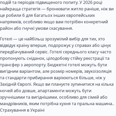
подій та періодів підвищеного попиту. У 2026 році
найкраща стратегія — бронювати житло раніше, ніж ви
це робили б для багатьох інших європейських
напрямків, особливо якщо вам потрібен конкретний
район або гнучкі умови скасування.
Готелі — це найбільш зрозумілий вибір для тих, хто
відвідує країну вперше, подорожує у справах або цінує
передбачуваний сервіс. Готелі середнього класу часто
пропонують сніданок, цілодобову стійку реєстрації та
трансфер з аеропорту. Бюджетні готелі можуть бути
вигідним варіантом, але розмір номерів, звукоізоляція
та стандарти прибирання варіюються більше, ніж у
Західній Європі. Якщо ви плануєте зупинитися на кілька
ночей або довше, апартаменти можуть бути
зручнішими та вигіднішими, особливо для сімей або
мандрівників, яким потрібна кухня та пральна машина..
Страхування в Україні