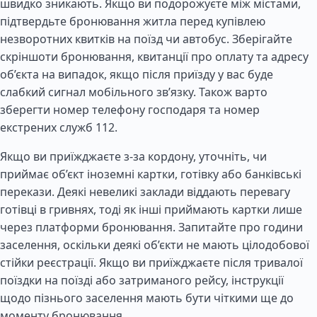
швидко зникають. Якщо ви подорожуєте між містами,
підтвердьте бронювання житла перед купівлею
незворотних квитків на поїзд чи автобус. Зберігайте
скріншоти бронювання, квитанції про оплату та адресу
об’єкта на випадок, якщо після приїзду у вас буде
слабкий сигнал мобільного зв’язку. Також варто
зберегти номер телефону господаря та номер
екстрених служб 112.
Якщо ви приїжджаєте з-за кордону, уточніть, чи
приймає об’єкт іноземні картки, готівку або банківські
перекази. Деякі невеликі заклади віддають перевагу
готівці в гривнях, тоді як інші приймають картки лише
через платформи бронювання. Запитайте про години
заселення, оскільки деякі об’єкти не мають цілодобової
стійки реєстрації. Якщо ви приїжджаєте після тривалої
поїздки на поїзді або затриманого рейсу, інструкції
щодо пізнього заселення мають бути чіткими ще до
моменту бронювання.