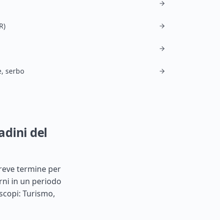
R)
, serbo
adini del
breve termine per
rni in un periodo
i scopi: Turismo,