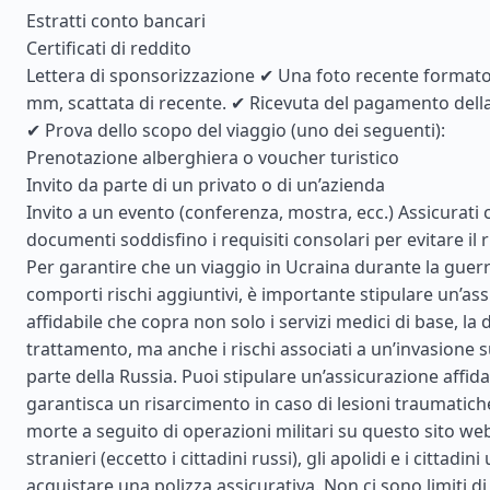
Estratti conto bancari
Certificati di reddito
Lettera di sponsorizzazione ✔ Una foto recente formato
mm, scattata di recente. ✔ Ricevuta del pagamento della 
✔ Prova dello scopo del viaggio (uno dei seguenti):
Prenotazione alberghiera o voucher turistico
Invito da parte di un privato o di un’azienda
Invito a un evento (conferenza, mostra, ecc.) Assicurati c
documenti soddisfino i requisiti consolari per evitare il ri
Per garantire che un viaggio in Ucraina durante la guerr
comporti rischi aggiuntivi, è importante stipulare un’as
affidabile che copra non solo i servizi medici di base, la d
trattamento, ma anche i rischi associati a un’invasione s
parte della Russia. Puoi stipulare un’assicurazione affida
garantisca un risarcimento in caso di lesioni traumatiche
morte a seguito di operazioni militari su questo sito web.
stranieri (eccetto i cittadini russi), gli apolidi e i cittadi
acquistare una polizza assicurativa. Non ci sono limiti di 