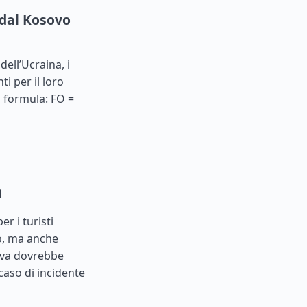
 dal Kosovo
dell’Ucraina, i
i per il loro
a formula: FO =
a
r i turisti
io, ma anche
tiva dovrebbe
caso di incidente