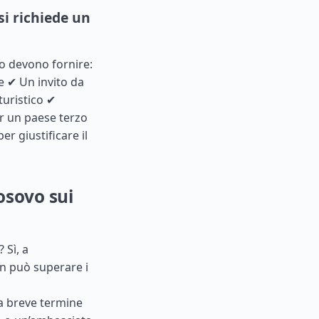
i richiede un
vo devono fornire:
e ✔ Un invito da
turistico ✔
er un paese terzo
r giustificare il
osovo sui
 Sì, a
on può superare i
i a breve termine