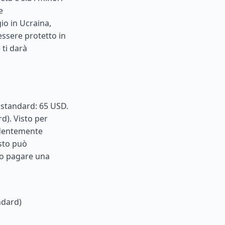
e
io in Ucraina,
ssere protetto in
 ti darà
e standard: 65 USD.
d). Visto per
cedentemente
isto può
io pagare una
ndard)