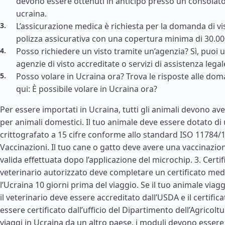
devono essere ottenuti in anticipo presso un consolat
ucraina.
L’assicurazione medica è richiesta per la domanda di vis
polizza assicurativa con una copertura minima di 30.000
Posso richiedere un visto tramite un’agenzia? Sì, puoi uti
agenzie di visto accreditate o servizi di assistenza legal
Posso volare in Ucraina ora? Trova le risposte alle d
qui: È possibile volare in Ucraina ora?
Per essere importati in Ucraina, tutti gli animali devono ave
per animali domestici. Il tuo animale deve essere dotato d
crittografato a 15 cifre conforme allo standard ISO 11784/1
Vaccinazioni. Il tuo cane o gatto deve avere una vaccinazio
valida effettuata dopo l’applicazione del microchip. 3. Certif
veterinario autorizzato deve completare un certificato med
l’Ucraina 10 giorni prima del viaggio. Se il tuo animale viag
il veterinario deve essere accreditato dall’USDA e il certific
essere certificato dall’ufficio del Dipartimento dell’Agricoltu
viaggi in Ucraina da un altro paese, i moduli devono essere c