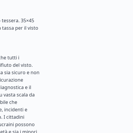
 tessera. 35×45
tassa per il visto
he tutti i
fiuto del visto.
a sia sicuro e non
sicurazione
iagnostica e il
u vasta scala da
bile che
, incidenti e
 I cittadini
ni ucraini possono
età e sia i minori