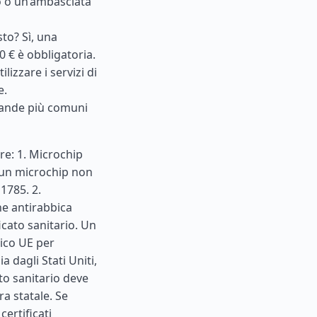
o o un’ambasciata
to? Sì, una
 € è obbligatoria.
lizzare i servizi di
e.
omande più comuni
re: 1. Microchip
i un microchip non
1785. 2.
ne antirabbica
icato sanitario. Un
ico UE per
gia dagli
Stati Uniti
,
ato sanitario deve
ra statale. Se
ertificati